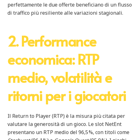
perfettamente le due offerte beneficiano di un flusso
di traffico più resiliente alle variazioni stagionali.
2. Performance
economica: RTP
medio, volatilità e
ritorni per i giocatori
Il Return to Player (RTP) è la misura più citata per
valutare la generosità di un gioco. Le slot NetEnt
presentano un RTP medio del 96,5 %, con titoli come