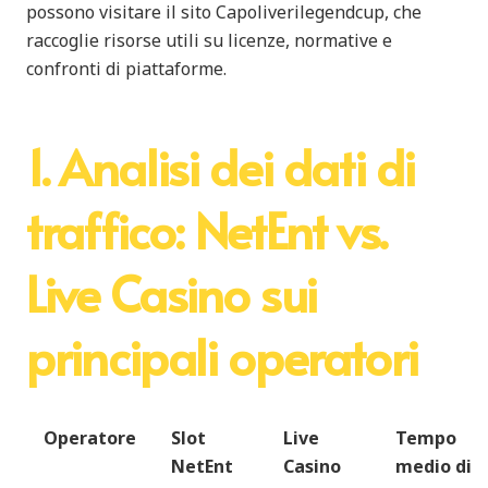
possono visitare il sito Capoliverilegendcup, che
raccoglie risorse utili su licenze, normative e
confronti di piattaforme.
1. Analisi dei dati di
traffico: NetEnt vs.
Live Casino sui
principali operatori
Operatore
Slot
Live
Tempo
NetEnt
Casino
medio di