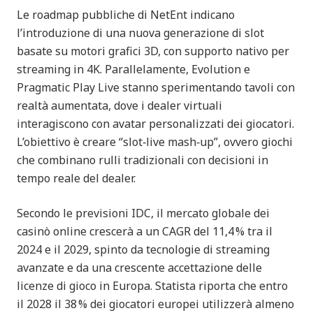
Le roadmap pubbliche di NetEnt indicano
l’introduzione di una nuova generazione di slot
basate su motori grafici 3D, con supporto nativo per
streaming in 4K. Parallelamente, Evolution e
Pragmatic Play Live stanno sperimentando tavoli con
realtà aumentata, dove i dealer virtuali
interagiscono con avatar personalizzati dei giocatori.
L’obiettivo è creare “slot‑live mash‑up”, ovvero giochi
che combinano rulli tradizionali con decisioni in
tempo reale del dealer.
Secondo le previsioni IDC, il mercato globale dei
casinò online crescerà a un CAGR del 11,4 % tra il
2024 e il 2029, spinto da tecnologie di streaming
avanzate e da una crescente accettazione delle
licenze di gioco in Europa. Statista riporta che entro
il 2028 il 38 % dei giocatori europei utilizzerà almeno