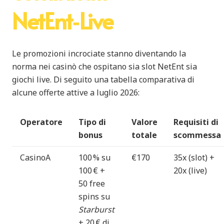
NetEnt‑Live
Le promozioni incrociate stanno diventando la
norma nei casinò che ospitano sia slot NetEnt sia
giochi live. Di seguito una tabella comparativa di
alcune offerte attive a luglio 2026:
Operatore
Tipo di
Valore
Requisiti di
bonus
totale
scommessa
CasinoA
100 % su
€170
35x (slot) +
100 € +
20x (live)
50 free
spins su
Starburst
+ 20 € di