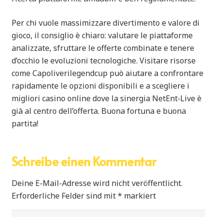
Per chi vuole massimizzare divertimento e valore di
gioco, il consiglio è chiaro: valutare le piattaforme
analizzate, sfruttare le offerte combinate e tenere
d’occhio le evoluzioni tecnologiche. Visitare risorse
come Capoliverilegendcup può aiutare a confrontare
rapidamente le opzioni disponibili e a scegliere i
migliori casino online dove la sinergia NetEnt‑Live è
già al centro dell’offerta. Buona fortuna e buona
partita!
Schreibe einen Kommentar
Deine E-Mail-Adresse wird nicht veröffentlicht.
Erforderliche Felder sind mit
*
markiert