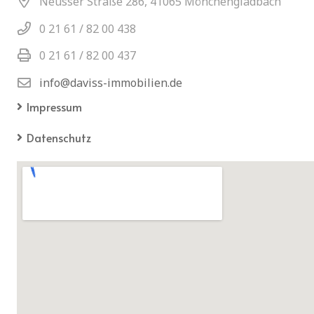
Neusser Straße 286, 41065 Mönchengladbach
0 21 61 / 82 00 438
0 21 61 / 82 00 437
info@daviss-immobilien.de
Impressum
Datenschutz