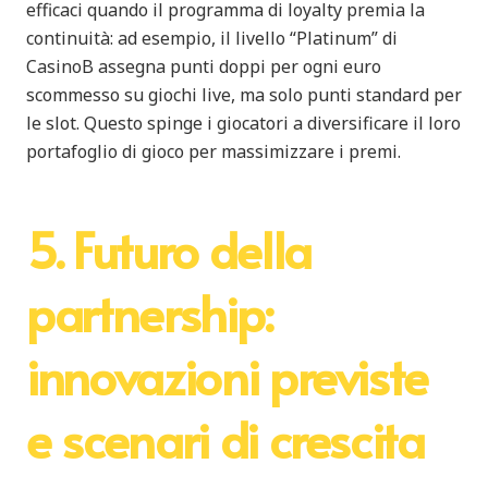
efficaci quando il programma di loyalty premia la
continuità: ad esempio, il livello “Platinum” di
CasinoB assegna punti doppi per ogni euro
scommesso su giochi live, ma solo punti standard per
le slot. Questo spinge i giocatori a diversificare il loro
portafoglio di gioco per massimizzare i premi.
5. Futuro della
partnership:
innovazioni previste
e scenari di crescita