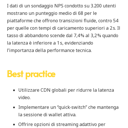
I dati di un sondaggio NPS condotto su 3.200 utenti
mostrano un punteggio medio di 68 per le
piattaforme che offrono transizioni fluide, contro 54
per quelle con tempi di caricamento superiori a 2 s. Il
tasso di abbandono scende dal 7,4 % al 3,2 % quando
la latenza è inferiore a 1 s, evidenziando
l’importanza della performance tecnica.
Best practice
Utilizzare CDN globali per ridurre la latenza
video.
Implementare un “quick‑switch” che mantenga
la sessione di wallet attiva.
Offrire opzioni di streaming adattivo per