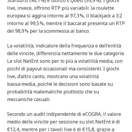
Starburst
(96,1 %) e
Gonzo’s Quest
(95,9 %). I giochi
live, invece, offrono RTP più variabili: la roulette
europea si aggira intorno al 97,3 %, il blackjack a 3:2
intorno al 99,5 %, mentre il baccarat presenta un RTP
del 98,9 % per la scommessa al banco.
La volatilità, indicatore della frequenza e dell’entità
delle vincite, differenzia nettamente le due categorie.
Le slot NetEnt sono per lo più a volatilità media, con
picchi di payout occasionali ma consistenti. I giochi
live, d’altro canto, mostrano una volatilità
bassa‑media, poiché le decisioni sono basate su
probabilità matematiche piuttosto che su
meccaniche casuali.
Secondo un audit indipendente di eCOGRA, il valore
medio delle vincite per sessione su slot NetEnt è di
€12,4, mentre per i tavoli live è di €15,8, grazie a