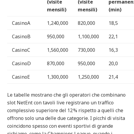
(visite
(visite
permanen
mensili)
mensili)
(min)
CasinoA
1,240,000
820,000
18,5
CasinoB
950,000
1,100,000
22,1
CasinoC
1,560,000
730,000
16,3
CasinoD
870,000
950,000
20,0
CasinoE
1,300,000
1,250,000
21,4
Le tabelle mostrano che gli operatori che combinano
slot NetEnt con tavoli live registrano un traffico
complessivo superiore del 12 % rispetto a quelli che
offrono solo una delle due categorie. I picchi di visita
coincidono spesso con eventi sportivi di grande
richiamo, come la Champions League, quando i