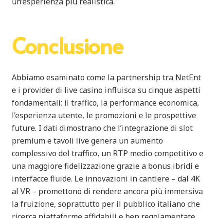
un’esperienza più realistica.
Conclusione
Abbiamo esaminato come la partnership tra NetEnt
e i provider di live casino influisca su cinque aspetti
fondamentali: il traffico, la performance economica,
l’esperienza utente, le promozioni e le prospettive
future. I dati dimostrano che l’integrazione di slot
premium e tavoli live genera un aumento
complessivo del traffico, un RTP medio competitivo e
una maggiore fidelizzazione grazie a bonus ibridi e
interfacce fluide. Le innovazioni in cantiere – dal 4K
al VR – promettono di rendere ancora più immersiva
la fruizione, soprattutto per il pubblico italiano che
ricerca piattaforme affidabili e ben regolamentate.