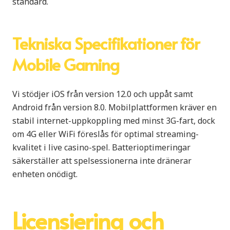
standard.
Tekniska Specifikationer för
Mobile Gaming
Vi stödjer iOS från version 12.0 och uppåt samt
Android från version 8.0. Mobilplattformen kräver en
stabil internet-uppkoppling med minst 3G-fart, dock
om 4G eller WiFi föreslås för optimal streaming-
kvalitet i live casino-spel. Batterioptimeringar
säkerställer att spelsessionerna inte dränerar
enheten onödigt.
Licensiering och