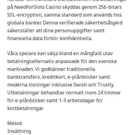
på NeedForSlots Casino skyddas genom 256-bitars
SSL-encryption, samma standard som används hos
globala banker. Denna verifierade säkerhetsåtgärd
säkerställer att dina personuppgifter samt
finansiella data förblir konfidentiella.
Våra spelare kan välja bland en mångfald utav
betalningsalternativ anpassade för den svenska
marknaden. Vi godkänner traditionella
banktransfers, kreditkort, e-plånböcker samt
moderna lösningar inklusive Swish och Trustly.
Utbetalningar behandlas normalt inom 24 timmar
för e-plånböcker samt 1-3 arbetsdagar för
kortbetalningar.
Metod
Insättning