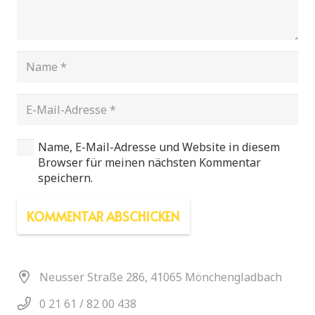
Name, E-Mail-Adresse und Website in diesem
Browser für meinen nächsten Kommentar
speichern.
KOMMENTAR ABSCHICKEN
Neusser Straße 286, 41065 Mönchengladbach
0 21 61 / 82 00 438