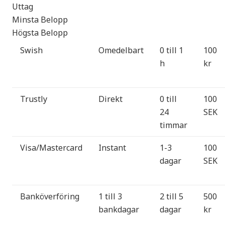
Uttag
Minsta Belopp
Högsta Belopp
Swish
Omedelbart
0 till 1
100
h
kr
Trustly
Direkt
0 till
100
24
SEK
timmar
Visa/Mastercard
Instant
1-3
100
dagar
SEK
Banköverföring
1 till 3
2 till 5
500
bankdagar
dagar
kr