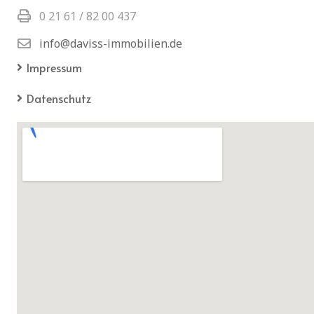
0 21 61 / 82 00 437
info@daviss-immobilien.de
Impressum
Datenschutz