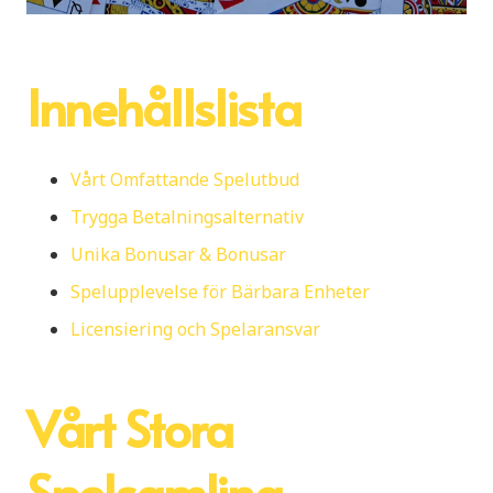
Innehållslista
Vårt Omfattande Spelutbud
Trygga Betalningsalternativ
Unika Bonusar & Bonusar
Spelupplevelse för Bärbara Enheter
Licensiering och Spelaransvar
Vårt Stora
Spelsamling