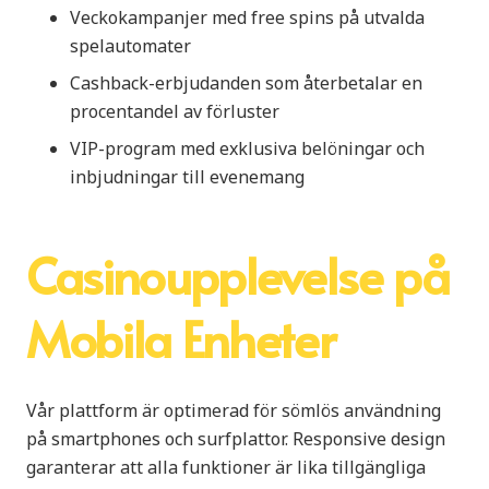
Veckokampanjer med free spins på utvalda
spelautomater
Cashback-erbjudanden som återbetalar en
procentandel av förluster
VIP-program med exklusiva belöningar och
inbjudningar till evenemang
Casinoupplevelse på
Mobila Enheter
Vår plattform är optimerad för sömlös användning
på smartphones och surfplattor. Responsive design
garanterar att alla funktioner är lika tillgängliga