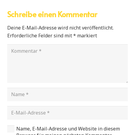
Schreibe einen Kommentar
Deine E-Mail-Adresse wird nicht veröffentlicht.
Erforderliche Felder sind mit
*
markiert
Name, E-Mail-Adresse und Website in diesem