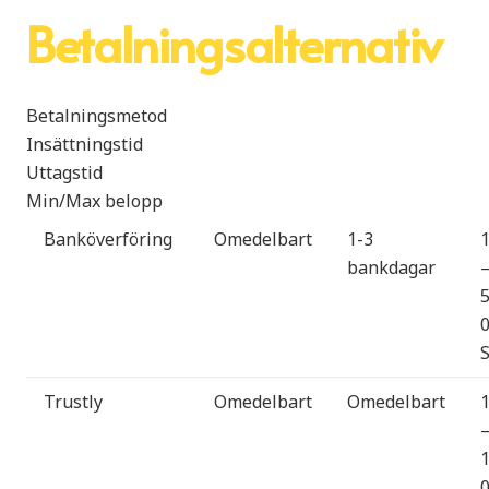
Betalningsalternativ
Betalningsmetod
Insättningstid
Uttagstid
Min/Max belopp
Banköverföring
Omedelbart
1-3
bankdagar
Trustly
Omedelbart
Omedelbart