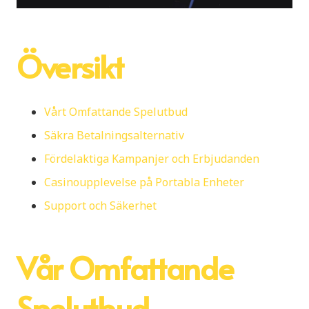
Översikt
Vårt Omfattande Spelutbud
Säkra Betalningsalternativ
Fördelaktiga Kampanjer och Erbjudanden
Casinoupplevelse på Portabla Enheter
Support och Säkerhet
Vår Omfattande
Spelutbud