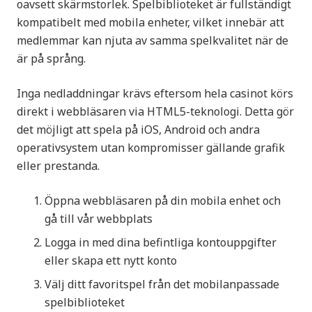
oavsett skärmstorlek. Spelbiblioteket är fullständigt
kompatibelt med mobila enheter, vilket innebär att
medlemmar kan njuta av samma spelkvalitet när de
är på språng.
Inga nedladdningar krävs eftersom hela casinot körs
direkt i webbläsaren via HTML5-teknologi. Detta gör
det möjligt att spela på iOS, Android och andra
operativsystem utan kompromisser gällande grafik
eller prestanda.
Öppna webbläsaren på din mobila enhet och
gå till vår webbplats
Logga in med dina befintliga kontouppgifter
eller skapa ett nytt konto
Välj ditt favoritspel från det mobilanpassade
spelbiblioteket