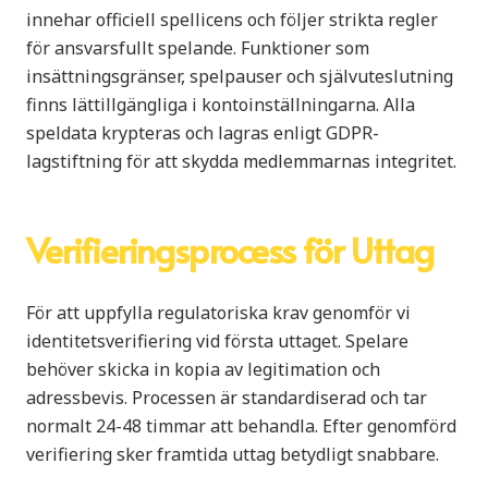
innehar officiell spellicens och följer strikta regler
för ansvarsfullt spelande. Funktioner som
insättningsgränser, spelpauser och självuteslutning
finns lättillgängliga i kontoinställningarna. Alla
speldata krypteras och lagras enligt GDPR-
lagstiftning för att skydda medlemmarnas integritet.
Verifieringsprocess för Uttag
För att uppfylla regulatoriska krav genomför vi
identitetsverifiering vid första uttaget. Spelare
behöver skicka in kopia av legitimation och
adressbevis. Processen är standardiserad och tar
normalt 24-48 timmar att behandla. Efter genomförd
verifiering sker framtida uttag betydligt snabbare.