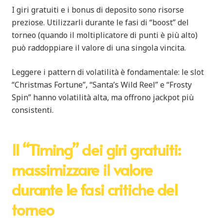
I giri gratuiti e i bonus di deposito sono risorse
preziose. Utilizzarli durante le fasi di “boost” del
torneo (quando il moltiplicatore di punti è più alto)
può raddoppiare il valore di una singola vincita.
Leggere i pattern di volatilità è fondamentale: le slot
“Christmas Fortune”, “Santa’s Wild Reel” e “Frosty
Spin” hanno volatilità alta, ma offrono jackpot più
consistenti.
Il “Timing” dei giri gratuiti:
massimizzare il valore
durante le fasi critiche del
torneo