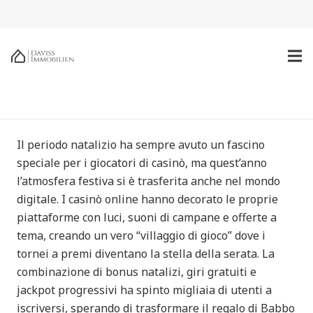
Il periodo natalizio ha sempre avuto un fascino
speciale per i giocatori di casinò, ma quest’anno
l’atmosfera festiva si è trasferita anche nel mondo
digitale. I casinò online hanno decorato le proprie
piattaforme con luci, suoni di campane e offerte a
tema, creando un vero “villaggio di gioco” dove i
tornei a premi diventano la stella della serata. La
combinazione di bonus natalizi, giri gratuiti e
jackpot progressivi ha spinto migliaia di utenti a
iscriversi, sperando di trasformare il regalo di Babbo