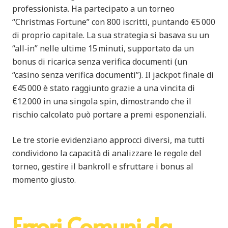
professionista. Ha partecipato a un torneo
“Christmas Fortune” con 800 iscritti, puntando €5 000
di proprio capitale. La sua strategia si basava su un
“all‑in” nelle ultime 15 minuti, supportato da un
bonus di ricarica senza verifica documenti (un
“casino senza verifica documenti”). Il jackpot finale di
€45 000 è stato raggiunto grazie a una vincita di
€12 000 in una singola spin, dimostrando che il
rischio calcolato può portare a premi esponenziali.
Le tre storie evidenziano approcci diversi, ma tutti
condividono la capacità di analizzare le regole del
torneo, gestire il bankroll e sfruttare i bonus al
momento giusto.
Errori Comuni da