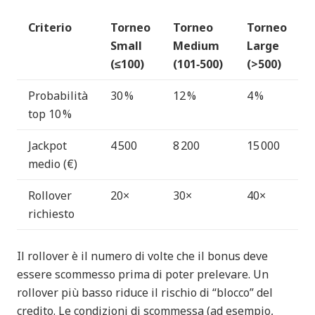
Criterio
Torneo
Torneo
Torneo
Small
Medium
Large
(≤100)
(101‑500)
(>500)
Probabilità
30 %
12 %
4 %
top 10 %
Jackpot
4 500
8 200
15 000
medio (€)
Rollover
20×
30×
40×
richiesto
Il rollover è il numero di volte che il bonus deve
essere scommesso prima di poter prelevare. Un
rollover più basso riduce il rischio di “blocco” del
credito. Le condizioni di scommessa (ad esempio,