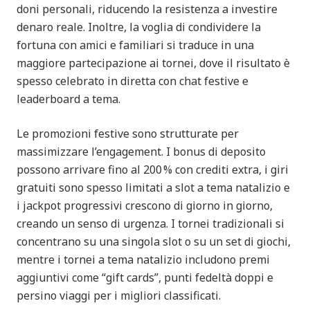
doni personali, riducendo la resistenza a investire
denaro reale. Inoltre, la voglia di condividere la
fortuna con amici e familiari si traduce in una
maggiore partecipazione ai tornei, dove il risultato è
spesso celebrato in diretta con chat festive e
leaderboard a tema.
Le promozioni festive sono strutturate per
massimizzare l’engagement. I bonus di deposito
possono arrivare fino al 200 % con crediti extra, i giri
gratuiti sono spesso limitati a slot a tema natalizio e
i jackpot progressivi crescono di giorno in giorno,
creando un senso di urgenza. I tornei tradizionali si
concentrano su una singola slot o su un set di giochi,
mentre i tornei a tema natalizio includono premi
aggiuntivi come “gift cards”, punti fedeltà doppi e
persino viaggi per i migliori classificati.