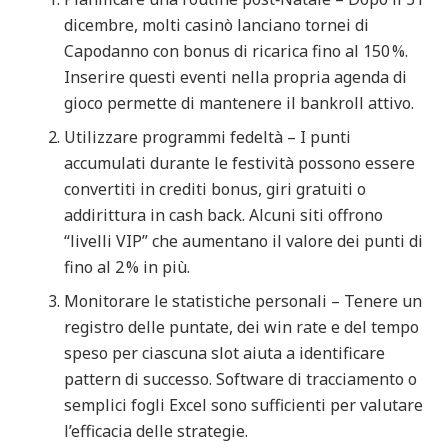
dicembre, molti casinò lanciano tornei di
Capodanno con bonus di ricarica fino al 150 %.
Inserire questi eventi nella propria agenda di
gioco permette di mantenere il bankroll attivo.
Utilizzare programmi fedeltà – I punti
accumulati durante le festività possono essere
convertiti in crediti bonus, giri gratuiti o
addirittura in cash back. Alcuni siti offrono
“livelli VIP” che aumentano il valore dei punti di
fino al 2 % in più.
Monitorare le statistiche personali – Tenere un
registro delle puntate, dei win rate e del tempo
speso per ciascuna slot aiuta a identificare
pattern di successo. Software di tracciamento o
semplici fogli Excel sono sufficienti per valutare
l’efficacia delle strategie.