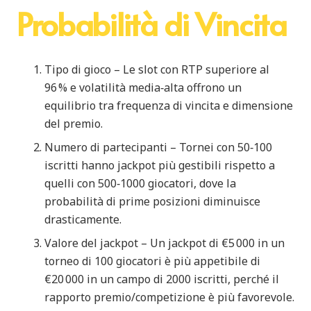
Probabilità di Vincita
Tipo di gioco – Le slot con RTP superiore al
96 % e volatilità media‑alta offrono un
equilibrio tra frequenza di vincita e dimensione
del premio.
Numero di partecipanti – Tornei con 50‑100
iscritti hanno jackpot più gestibili rispetto a
quelli con 500‑1000 giocatori, dove la
probabilità di prime posizioni diminuisce
drasticamente.
Valore del jackpot – Un jackpot di €5 000 in un
torneo di 100 giocatori è più appetibile di
€20 000 in un campo di 2000 iscritti, perché il
rapporto premio/competizione è più favorevole.