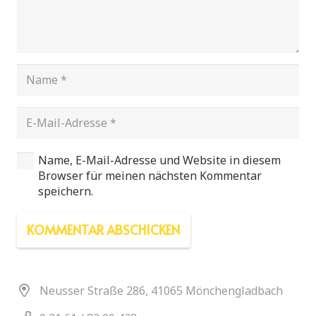
Name, E-Mail-Adresse und Website in diesem
Browser für meinen nächsten Kommentar
speichern.
KOMMENTAR ABSCHICKEN
Neusser Straße 286, 41065 Mönchengladbach