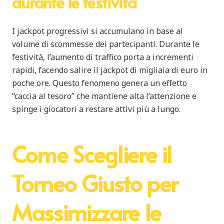
durante le festività
I jackpot progressivi si accumulano in base al
volume di scommesse dei partecipanti. Durante le
festività, l’aumento di traffico porta a incrementi
rapidi, facendo salire il jackpot di migliaia di euro in
poche ore. Questo fenomeno genera un effetto
“caccia al tesoro” che mantiene alta l’attenzione e
spinge i giocatori a restare attivi più a lungo.
Come Scegliere il
Torneo Giusto per
Massimizzare le