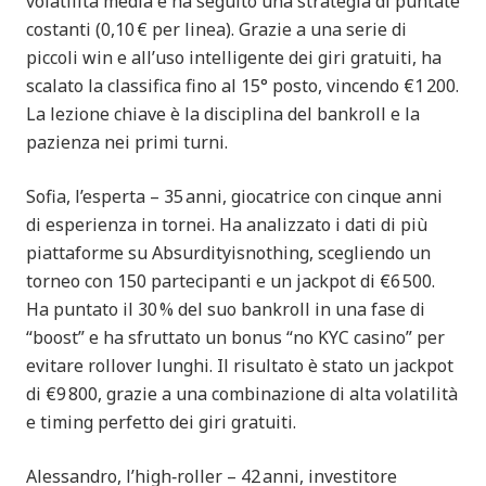
volatilità media e ha seguito una strategia di puntate
costanti (0,10 € per linea). Grazie a una serie di
piccoli win e all’uso intelligente dei giri gratuiti, ha
scalato la classifica fino al 15° posto, vincendo €1 200.
La lezione chiave è la disciplina del bankroll e la
pazienza nei primi turni.
Sofia, l’esperta – 35 anni, giocatrice con cinque anni
di esperienza in tornei. Ha analizzato i dati di più
piattaforme su Absurdityisnothing, scegliendo un
torneo con 150 partecipanti e un jackpot di €6 500.
Ha puntato il 30 % del suo bankroll in una fase di
“boost” e ha sfruttato un bonus “no KYC casino” per
evitare rollover lunghi. Il risultato è stato un jackpot
di €9 800, grazie a una combinazione di alta volatilità
e timing perfetto dei giri gratuiti.
Alessandro, l’high‑roller – 42 anni, investitore