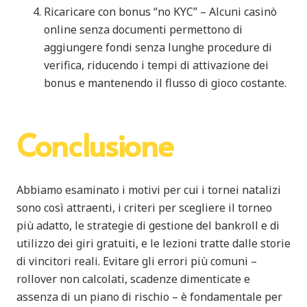
Ricaricare con bonus “no KYC” – Alcuni casinò
online senza documenti permettono di
aggiungere fondi senza lunghe procedure di
verifica, riducendo i tempi di attivazione dei
bonus e mantenendo il flusso di gioco costante.
Conclusione
Abbiamo esaminato i motivi per cui i tornei natalizi
sono così attraenti, i criteri per scegliere il torneo
più adatto, le strategie di gestione del bankroll e di
utilizzo dei giri gratuiti, e le lezioni tratte dalle storie
di vincitori reali. Evitare gli errori più comuni –
rollover non calcolati, scadenze dimenticate e
assenza di un piano di rischio – è fondamentale per