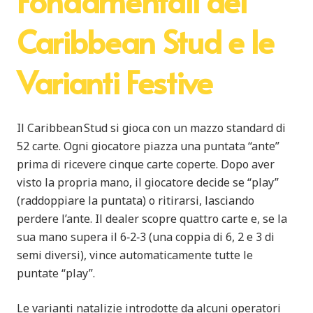
Fondamentali del
Caribbean Stud e le
Varianti Festive
Il Caribbean Stud si gioca con un mazzo standard di
52 carte. Ogni giocatore piazza una puntata “ante”
prima di ricevere cinque carte coperte. Dopo aver
visto la propria mano, il giocatore decide se “play”
(raddoppiare la puntata) o ritirarsi, lasciando
perdere l’ante. Il dealer scopre quattro carte e, se la
sua mano supera il 6‑2‑3 (una coppia di 6, 2 e 3 di
semi diversi), vince automaticamente tutte le
puntate “play”.
Le varianti natalizie introdotte da alcuni operatori