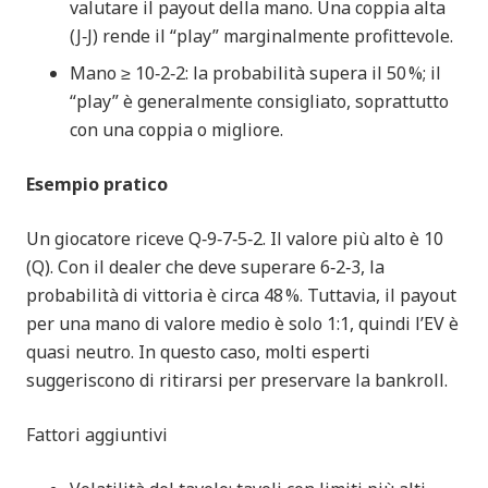
valutare il payout della mano. Una coppia alta
(J‑J) rende il “play” marginalmente profittevole.
Mano ≥ 10‑2‑2: la probabilità supera il 50 %; il
“play” è generalmente consigliato, soprattutto
con una coppia o migliore.
Esempio pratico
Un giocatore riceve Q‑9‑7‑5‑2. Il valore più alto è 10
(Q). Con il dealer che deve superare 6‑2‑3, la
probabilità di vittoria è circa 48 %. Tuttavia, il payout
per una mano di valore medio è solo 1:1, quindi l’EV è
quasi neutro. In questo caso, molti esperti
suggeriscono di ritirarsi per preservare la bankroll.
Fattori aggiuntivi