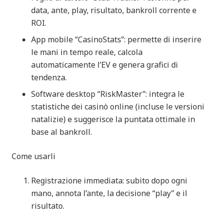
data, ante, play, risultato, bankroll corrente e
ROI.
App mobile “CasinoStats”: permette di inserire
le mani in tempo reale, calcola
automaticamente l’EV e genera grafici di
tendenza.
Software desktop “RiskMaster”: integra le
statistiche dei casinò online (incluse le versioni
natalizie) e suggerisce la puntata ottimale in
base al bankroll.
Come usarli
Registrazione immediata: subito dopo ogni
mano, annota l’ante, la decisione “play” e il
risultato.