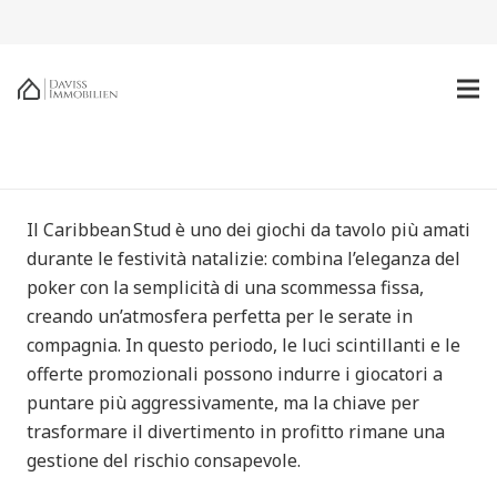
Il Caribbean Stud è uno dei giochi da tavolo più amati
durante le festività natalizie: combina l’eleganza del
poker con la semplicità di una scommessa fissa,
creando un’atmosfera perfetta per le serate in
compagnia. In questo periodo, le luci scintillanti e le
offerte promozionali possono indurre i giocatori a
puntare più aggressivamente, ma la chiave per
trasformare il divertimento in profitto rimane una
gestione del rischio consapevole.