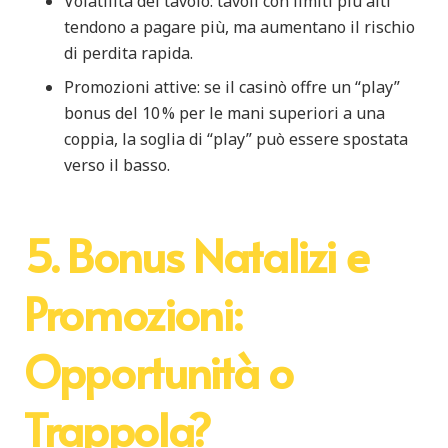
Volatilità del tavolo: tavoli con limiti più alti
tendono a pagare più, ma aumentano il rischio
di perdita rapida.
Promozioni attive: se il casinò offre un “play”
bonus del 10 % per le mani superiori a una
coppia, la soglia di “play” può essere spostata
verso il basso.
5. Bonus Natalizi e
Promozioni:
Opportunità o
Trappola?