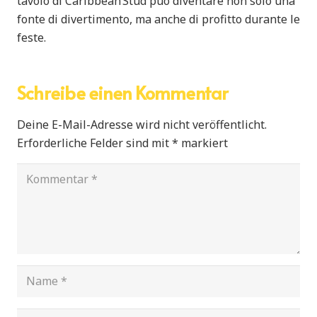
tavolo di Caribbean Stud può diventare non solo una
fonte di divertimento, ma anche di profitto durante le
feste.
Schreibe einen Kommentar
Deine E-Mail-Adresse wird nicht veröffentlicht.
Erforderliche Felder sind mit
*
markiert