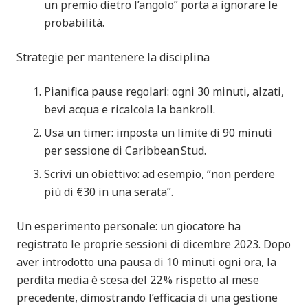
un premio dietro l’angolo” porta a ignorare le
probabilità.
Strategie per mantenere la disciplina
Pianifica pause regolari: ogni 30 minuti, alzati,
bevi acqua e ricalcola la bankroll.
Usa un timer: imposta un limite di 90 minuti
per sessione di Caribbean Stud.
Scrivi un obiettivo: ad esempio, “non perdere
più di €30 in una serata”.
Un esperimento personale: un giocatore ha
registrato le proprie sessioni di dicembre 2023. Dopo
aver introdotto una pausa di 10 minuti ogni ora, la
perdita media è scesa del 22 % rispetto al mese
precedente, dimostrando l’efficacia di una gestione