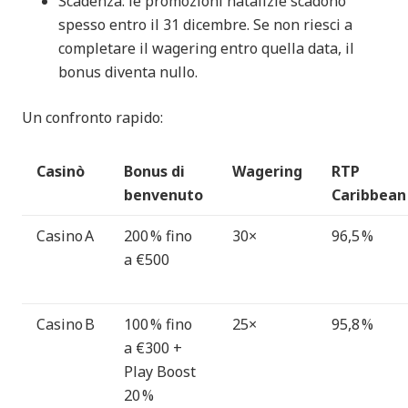
Scadenza: le promozioni natalizie scadono
spesso entro il 31 dicembre. Se non riesci a
completare il wagering entro quella data, il
bonus diventa nullo.
Un confronto rapido:
Casinò
Bonus di
Wagering
RTP
benvenuto
Caribbean
Casino A
200 % fino
30×
96,5 %
a €500
Casino B
100 % fino
25×
95,8 %
a €300 +
Play Boost
20 %