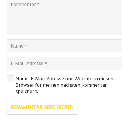
Name, E-Mail-Adresse und Website in diesem
Browser für meinen nächsten Kommentar
speichern.
KOMMENTAR ABSCHICKEN