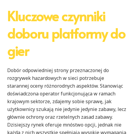
Kluczowe czynniki
doboru platformy do
gier
Dobór odpowiedniej strony przeznaczonej do
rozgrywek hazardowych w sieci potrzebuje
starannej oceny różnorodnych aspektów. Stanowiąc
doświadczona operator funkcjonująca w ramach
krajowym sektorze, zdajemy sobie sprawę, jak
użytkownicy szukają nie jedynie jedynie zabawy, lecz
głównie ochrony oraz rzetelnych zasad zabawy.
Dzisiejszy rynek oferuje mnóstwo opcji, jednak nie
każda z nich wszystkie spełniają wysokie wymagania