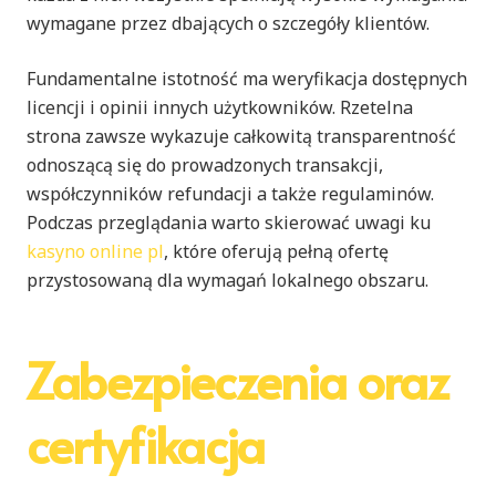
wymagane przez dbających o szczegóły klientów.
Fundamentalne istotność ma weryfikacja dostępnych
licencji i opinii innych użytkowników. Rzetelna
strona zawsze wykazuje całkowitą transparentność
odnoszącą się do prowadzonych transakcji,
współczynników refundacji a także regulaminów.
Podczas przeglądania warto skierować uwagi ku
kasyno online pl
, które oferują pełną ofertę
przystosowaną dla wymagań lokalnego obszaru.
Zabezpieczenia oraz
certyfikacja