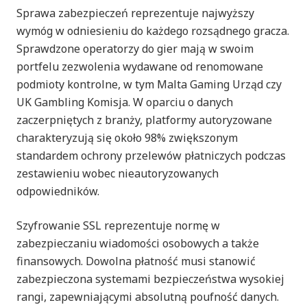
Sprawa zabezpieczeń reprezentuje najwyższy
wymóg w odniesieniu do każdego rozsądnego gracza.
Sprawdzone operatorzy do gier mają w swoim
portfelu zezwolenia wydawane od renomowane
podmioty kontrolne, w tym Malta Gaming Urząd czy
UK Gambling Komisja. W oparciu o danych
zaczerpniętych z branży, platformy autoryzowane
charakteryzują się około 98% zwiększonym
standardem ochrony przelewów płatniczych podczas
zestawieniu wobec nieautoryzowanych
odpowiedników.
Szyfrowanie SSL reprezentuje normę w
zabezpieczaniu wiadomości osobowych a także
finansowych. Dowolna płatność musi stanowić
zabezpieczona systemami bezpieczeństwa wysokiej
rangi, zapewniającymi absolutną poufność danych.