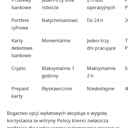
bankowe
robocze
operacyjnych
P
Portfele
Natychmiastowo
Do 24 h
2
cyfrowe
Karty
Momentalnie
Jeden-trzy
T
debetowe
dni pracujące
P
bankowe
Crypto
Maksymalnie 1
Maksymalnie
S
godziny
2 h
Prepaid
Błyskawicznie
Niedostępne
4
karty
Bogactwo opcji wpłatowych decyduje o wygodę
korzystania ze witryny. Polscy klienci zwłaszcza
preferują dla siebie szansę wykonywania operacji w