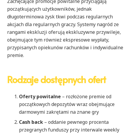
Zachęcające promocje powitalne przyciągają
początkujących użytkowników, jednak
długoterminowa zysk tkwi podczas regularnych
akcjach dla regularnych graczy. Systemy nagród ze
rangami ekskluzji oferują ekskluzywne przywileje,
obejmujące tym również ekspresowe wypłaty,
przypisanych opiekunów rachunków i indywidualne
premie.
Rodzaje dostępnych ofert
Oferty powitalne
– rozłożone premie od
początkowych depozytów wraz obejmujące
darmowymi zakrętami na znane gry
Cash back
– oddanie pewnego procenta
przegranych funduszy przy interwale weekly