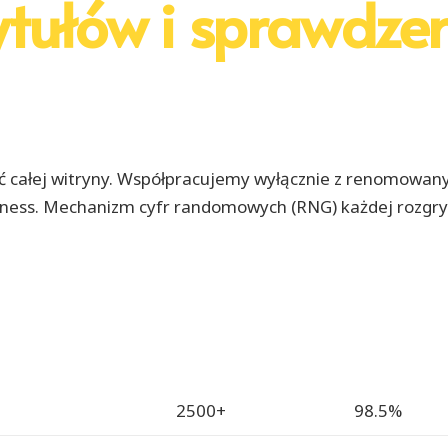
tułów i sprawdzen
ć całej witryny. Współpracujemy wyłącznie z renomowan
rness. Mechanizm cyfr randomowych (RNG) każdej rozgr
2500+
98.5%