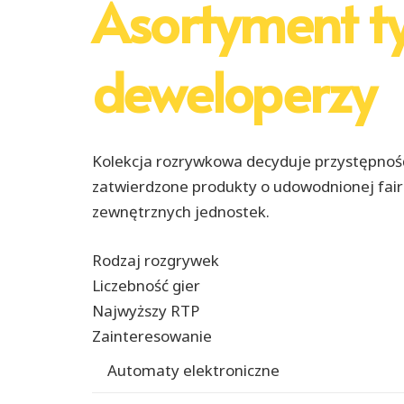
Asortyment ty
deweloperzy
Kolekcja rozrywkowa decyduje przystępnoś
zatwierdzone produkty o udowodnionej fai
zewnętrznych jednostek.
Rodzaj rozgrywek
Liczebność gier
Najwyższy RTP
Zainteresowanie
Automaty elektroniczne