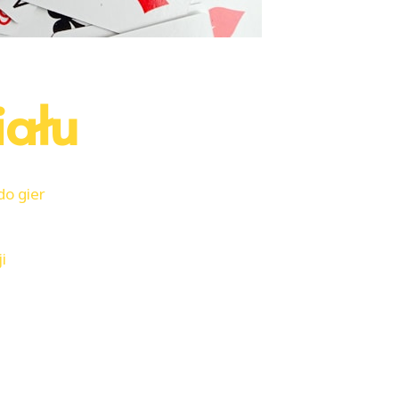
ału
o gier
i