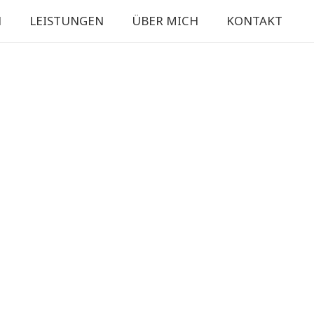
N
LEISTUNGEN
ÜBER MICH
KONTAKT