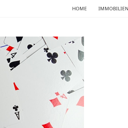
HOME
IMMOBILIE