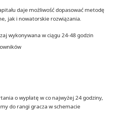
 kapitału daje możliwość dopasować metodę
, jak i nowatorskie rozwiązania.
czaj wykonywana w ciągu 24-48 godzin
tkowników
ytania o wypłatę w co najwyżej 24 godziny,
emy do rangi gracza w schemacie