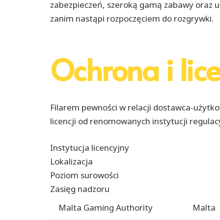
zabezpieczeń, szeroką gamą zabawy oraz uc
zanim nastąpi rozpoczęciem do rozgrywki.
Ochrona i lic
Filarem pewności w relacji dostawca-użytko
licencji od renomowanych instytucji regula
Instytucja licencyjny
Lokalizacja
Poziom surowości
Zasięg nadzoru
Malta Gaming Authority
Malta