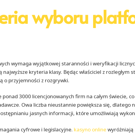
eria wyboru platf
ch wymaga wyjątkowej staranności i weryfikacji licznyc
ją najwyższe kryteria klasy. Będąc właściciel z rozległym
ą o przyjemności z rozgrywki.
ie ponad 3000 licencjonowanych firm na całym świecie, 
dawcze. Owa liczba nieustannie powiększa się, dlatego n
dostępnianiu jasnych informacji, które umożliwiają wyk
agania cyfrowe i legislacyjne.
kasyno online
wyróżniają 