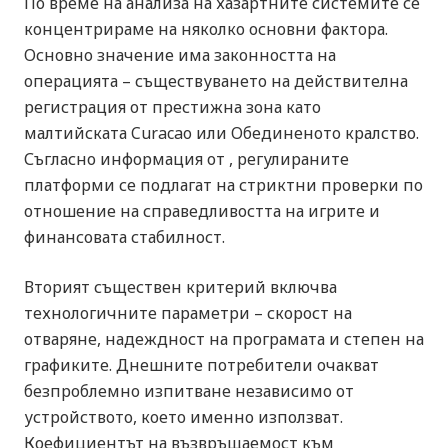
По време на анализа на хазартните системите се
концентрираме на няколко основни фактора.
Основно значение има законността на
операцията – съществуването на действителна
регистрация от престижна зона като
малтийската Curacao или Обединеното кралство.
Съгласно информация от , регулираните
платформи се подлагат на стриктни проверки по
отношение на справедливостта на игрите и
финансовата стабилност.
Вторият съществен критерий включва
технологичните параметри – скорост на
отваряне, надеждност на програмата и степен на
графиките. Днешните потребители очакват
безпроблемно изпитване независимо от
устройството, което именно използват.
Коефициентът на възвръщаемост към