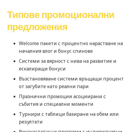
Типове промоционални
предложения
Welcome пакети с процентно нарастване на
началния влог и бонус спинове
Системи за вярност с нива на развитие и
ескалиращи бонуси
Възстановяване системи връщащи процент
от загубите като реални пари
Празнични промоции асоциирани с
събития и специални моменти
Турнири с таблици базирани на обем или
резултати
Високостатусни програми с индивидуални