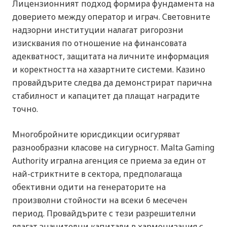
Лицензионният подход формира фундамента на
доверието между оператор и играч. Световните
надзорни институции налагат ригорозни
изисквания по отношение на финансовата
адекватност, защитата на личните информация
и коректността на хазартните системи. Казино
провайдърите следва да демонстрират парична
стабилност и капацитет да плащат наградите
точно.
Многобройните юрисдикции осигуряват
разнообразни класове на сигурност. Malta Gaming
Authority игрална агенция се приема за един от
най-стриктните в сектора, предполагаща
обективни одити на генераторите на
произволни стойности на всеки 6 месечен
период. Провайдърите с тези разрешителни
влагат значителни капитали в хармонизация с