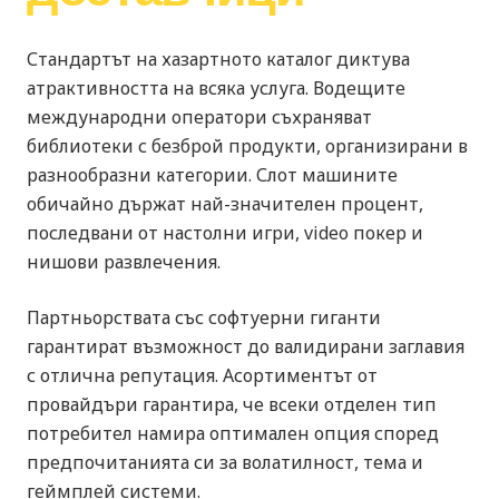
Стандартът на хазартното каталог диктува
атрактивността на всяка услуга. Водещите
международни оператори съхраняват
библиотеки с безброй продукти, организирани в
разнообразни категории. Слот машините
обичайно държат най-значителен процент,
последвани от настолни игри, video покер и
нишови развлечения.
Партньорствата със софтуерни гиганти
гарантират възможност до валидирани заглавия
с отлична репутация. Асортиментът от
провайдъри гарантира, че всеки отделен тип
потребител намира оптимален опция според
предпочитанията си за волатилност, тема и
геймплей системи.