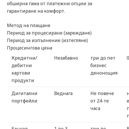
обширна гама от платежни опции за
гарантиране на комфорт.
Метод на плащане
Период за процесиране (зареждане)
Период за изпълнение (изтегляне)
Процесингова цена
Кредитни/
Незабавно
три до пет
дебитни
бизнес
картови
денонощия
продукти
Дигитални
Веднага
Не повече
портфейли
от 24-те
часа
Банков
1 до 3
три до