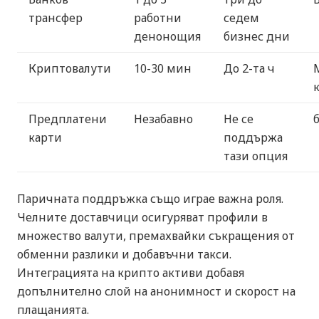
трансфер
работни
седем
денонощия
бизнес дни
Криптовалути
10-30 мин
До 2-та ч
Предплатени
Незабавно
Не се
карти
поддържа
тази опция
Паричната поддръжка също играе важна роля.
Челните доставчици осигуряват профили в
множество валути, премахвайки съкращения от
обменни разлики и добавъчни такси.
Интеграцията на крипто активи добавя
допълнително слой на анонимност и скорост на
плащанията.