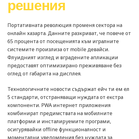
решения
Портативната революция променя сектора на
онлайн хазарта. Данните разкриват, че повече от
65 процента от посещенията към игралните
системите произлиза от mobile девайси.
Флуидният изглед и вградените апликации
предоставят оптимизирано преживяване без
оглед от габарита на дисплея.
Технологичните новости съдържат ейч ти ем ел
5 стандарти, отстраняващи нуждата от екстра
компоненти. PWA интернет приложения
комбинират предимствата на мобилните
платформи и инсталируемите програми,
осигурявайки offline функционалност и
моментални уведомления без нуждата за