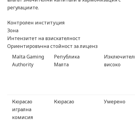
регулациите.
Контролен институция
Зона
Интензитет на взискателност
Ориентировъчна стойност за лиценз
Malta Gaming
Република
Изключител
Authority
Малта
високо
Кюрасао
Кюрасао
Умерено
игрална
комисия