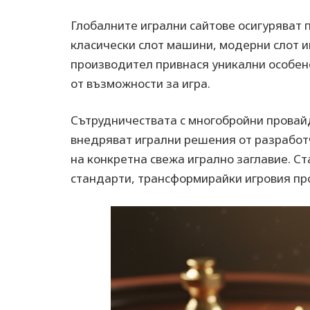
Глобалните игрални сайтове осигуряват 
класически слот машини, модерни слот иг
производител привнася уникални особен
от възможности за игра.
Сътрудничествата с многобройни провай
внедряват игрални решения от разработ
на конкретна свежа игрално заглавие. С
стандарти, трансформирайки игровия пр