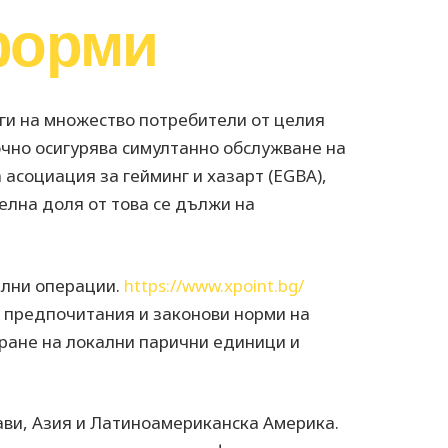
форми
ги на множество потребители от целия
точно осигурява симултанно обслужване на
асоциация за гейминг и хазарт (EGBA),
елна доля от това се дължи на
ални операции.
https://www.xpoint.bg/
 предпочитания и законови норми на
иране на локални парични единици и
ави, Азия и Латиноамериканска Америка.