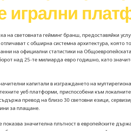
е игрални плат
а на световната гейминг бранш, предоставяйки услу
е отличават с обширна системна архитектура, която 
анни на официални статистики на Общоевропейската 
борот над 25-те милиарда евро годишно, като значит
начителни капитали в изграждането на мултирегион
 техните уеб платформи, приспособени към локалните
съдържа превод на близо 30 световни езици, сервиз
ини за плащане.
е показва значителна плътност в европейските държ