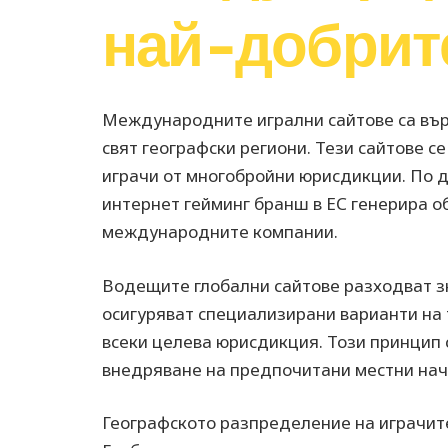
най-добрит
Международните игрални сайтове са върх
свят географски региони. Тези сайтове с
играчи от многобройни юрисдикции. По д
интернет гейминг бранш в ЕС генерира о
международните компании.
Водещите глобални сайтове разходват з
осигуряват специализирани варианти на
всеки целева юрисдикция. Този принцип 
внедряване на предпочитани местни нач
Географското разпределение на играчит