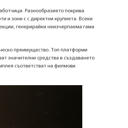
работчици. Разнообразието покрива
ти и зони с с директни крупиета. Всеки
лекции, генерирайки неизчерпаема гама
ическо преимущество. Топ платформи
ат значителни средства в създаването
ймплея съответстват на филмови