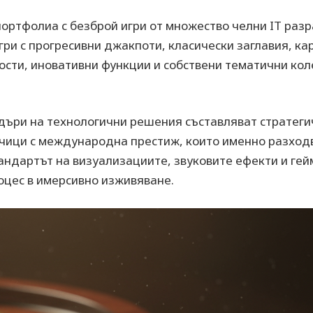
портфолиа с безброй игри от множество челни IT раз
ри с прогресивни джакпоти, класически заглавия, кар
ости, иновативни функции и собствени тематични ко
дъри на технологични решения съставляват стратег
чици с международна престиж, които именно разходв
тандартът на визуализациите, звуковите ефекти и ге
оцес в имерсивно изживяване.