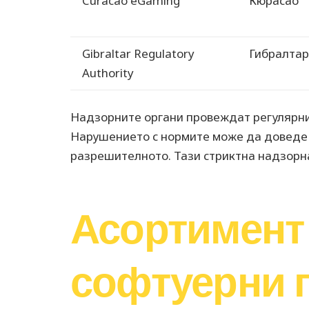
Curacao eGaming
Кюрасао
Gibraltar Regulatory
Гибралтар
Authority
Надзорните органи провеждат регулярни
Нарушението с нормите може да доведе 
разрешителното. Тази стриктна надзорна
Асортимент 
софтуерни 