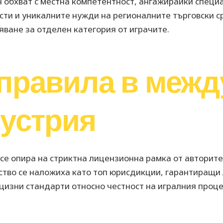
 обхват с местна компетентност, ангажирайки специа
сти и уникалните нужди на регионалните търговски с
ване за отделен категория от играчите.
 правила в меж
дустрия
е опира на стриктна лицензионна рамка от авторитет
ство се наложиха като топ юрисдикции, гарантиращи 
цизни стандарти относно честност на игралния проце