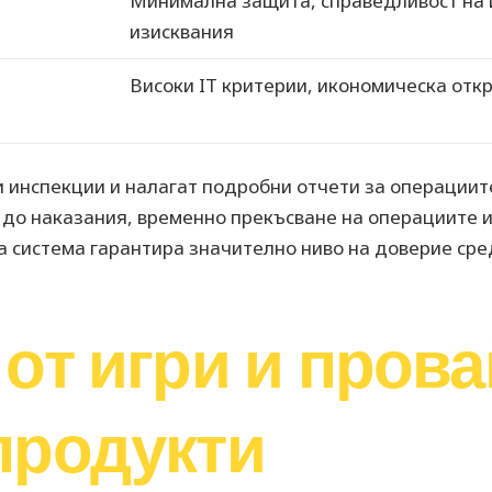
Минимална защита, справедливост на и
изисквания
Високи IT критерии, икономическа отк
 инспекции и налагат подробни отчети за операциит
до наказания, временно прекъсване на операциите 
 система гарантира значително ниво на доверие сре
от игри и пров
продукти