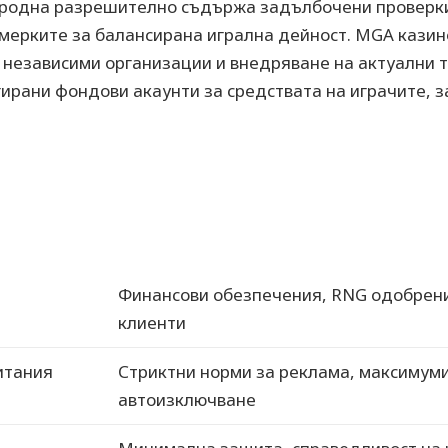
родна разрешително съдържа задълбочени проверки
 мерките за балансирана игрална дейност. MGA казин
 независими организации и внедряване на актуални 
рани фондови акаунти за средствата на играчите, з
Финансови обезпечения, RNG одобрени
клиенти
итания
Стриктни норми за реклама, максимуми
автоизключване