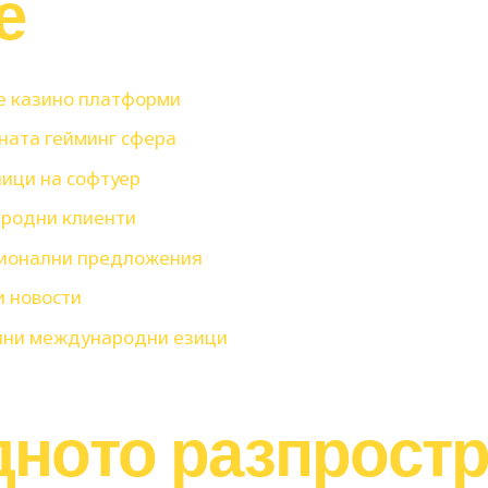
е
е казино платформи
ната гейминг сфера
чици на софтуер
ародни клиенти
ионални предложения
и новости
йни международни езици
ното разпростр