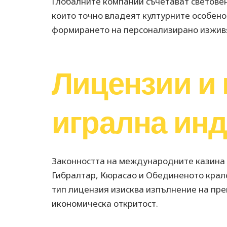
Глобалните компании съчетават световен
които точно владеят културните особено
формирането на персонализирано изживя
Лицензии и
игрална ин
Законността на международните казина с
Гибралтар, Кюрасао и Обединеното крал
тип лицензия изисква изпълнение на пре
икономическа откритост.