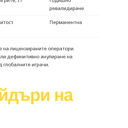
грите, IT
Годишно
ревалидиране
ритост
Перманентна
е на лицензираните оператори.
или дефинитивно анулиране на
д глобалните играчи.
айдъри на