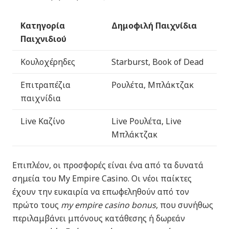
Κατηγορία
Δημοφιλή Παιχνίδια
Παιχνιδιού
Κουλοχέρηδες
Starburst, Book of Dead
Επιτραπέζια
Ρουλέτα, Μπλάκτζακ
παιχνίδια
Live Καζίνο
Live Ρουλέτα, Live
Μπλάκτζακ
Επιπλέον, οι προσφορές είναι ένα από τα δυνατά
σημεία του My Empire Casino. Οι νέοι παίκτες
έχουν την ευκαιρία να επωφεληθούν από τον
πρώτο τους
my empire casino bonus
, που συνήθως
περιλαμβάνει μπόνους κατάθεσης ή δωρεάν