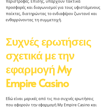
περιστροφές. Επίσης, υπάρχουν τακτικά
προσφορές και διαγωνισμοί για τους υφιστάμενους
παίκτες, διατηρώντας το ενδιαφέρον ζωντανό και
ενθαρρύνοντας τη συμμετοχή.
Συχνές ερωτήσεις
σχετικά με την
εφαρμογή My
Empire Casino
Εδώ είναι μερικές από τις πιο συχνές ερωτήσεις
που αφορούν την εφαρμογή My Empire Casino και