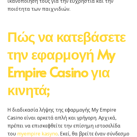
ικανοποίησή τους για την ευχρηστία και την
ποιότητα των παιχνιδιών.
Πώς να κατεβάσετε
την εφαρμογή My
Empire Casino για
κινητά;
Η διαδικασία λήψης της εφαρμογής My Empire
Casino είναι αρκετά απλή και γρήγορη. Αρχικά,
πρέπει να επισκεφθείτε την επίσημη ιστοσελίδα
του
myempire kasyno
. Εκεί, θα βρείτε έναν σύνδεσμο