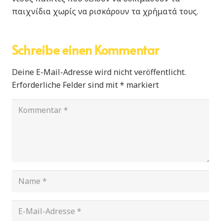
παιχνίδια χωρίς να ρισκάρουν τα χρήματά τους.
Schreibe einen Kommentar
Deine E-Mail-Adresse wird nicht veröffentlicht.
Erforderliche Felder sind mit
*
markiert