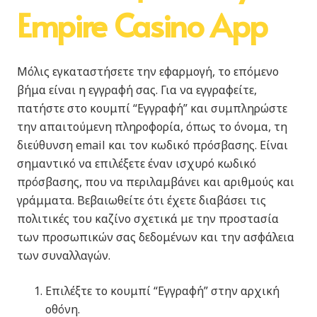
Empire Casino App
Μόλις εγκαταστήσετε την εφαρμογή, το επόμενο
βήμα είναι η εγγραφή σας. Για να εγγραφείτε,
πατήστε στο κουμπί “Εγγραφή” και συμπληρώστε
την απαιτούμενη πληροφορία, όπως το όνομα, τη
διεύθυνση email και τον κωδικό πρόσβασης. Είναι
σημαντικό να επιλέξετε έναν ισχυρό κωδικό
πρόσβασης, που να περιλαμβάνει και αριθμούς και
γράμματα. Βεβαιωθείτε ότι έχετε διαβάσει τις
πολιτικές του καζίνο σχετικά με την προστασία
των προσωπικών σας δεδομένων και την ασφάλεια
των συναλλαγών.
Επιλέξτε το κουμπί “Εγγραφή” στην αρχική
οθόνη.