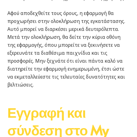
Αφού αποδεχθείτε τους όρους, η εφαρμογή θα
προχωρήσει στην ολοκλήρωση της εγκατάστασης.
Αυτό μπορεί να διαρκέσει μερικά δευτερόλεπτα.
Μετά την ολοκλήρωση, θα δείτε την κύρια οθόνη
της εφαρμογής, όπου μπορείτε να ξεκινήσετε να
εξερευνάτε τα διαθέσιμα παιχνίδια και τις
προσφορές. Μην ξεχνάτε ότι είναι πάντα καλό να
διατηρείτε την εφαρμογή ενημερωμένη, έτσι ώστε
να εκμεταλλεύεστε τις τελευταίες δυνατότητες και
βελτιώσεις.
Εγγραφή και
σύνδεση στο My