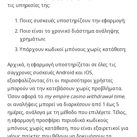
τις υπηρεσίες της:
Ποιες συσκευές υποστηρίζουν την εφαρμογή;
Ποιο είναι το χρονικό διάστημα ανάληψης
χρημάτων;
Υπάρχουν κωδικοί μπόνους χωρίς κατάθεση;
Αρχικά, η εφαρμογή υποστηρίζεται σε όλες τις
σύγχρονες συσκευές Android και iOS,
εξασφαλίζοντας ότι οι περισσότεροι χρήστες
μπορούν να την κατεβάσουν χωρίς προβλήματα.
Όσον αφορά το
my empire casino withdrawal time
,
οι αναλήψεις μπορεί να διαρκέσουν από 1 έως 5
ημέρες, ανάλογα με τη μέθοδο που επιλέγετε. Τέλος,
η εφαρμογή προσφέρει περιοδικά κωδικούς
μπόνους χωρίς κατάθεση, που είναι εξαιρετικοί για
νέους παίκτες που θέλουν να δοκιμάσουν τα