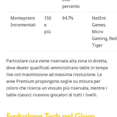
percento
Montepremi
150
94.7%
NetEnt
Incrementali
e
Games,
più
Micro
Gaming, Red
Tiger
Particolare cura viene riservata alla zona in diretta,
dove dealer qualificati amministrano table in tempo
live con trasmissione ad massima risoluzione. Le
aree Premium propongono soglie su misura per
coloro che ricerca un vissuto più riservata, mentre i
table classici ricevono giocatori di tutti i livelli.
Evoluzione Tech nel Gioco