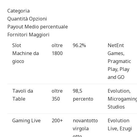
Categoria
Quantità Opzioni
Payout Medio percentuale
Fornitori Maggiori
Slot
oltre
96.2%
NetEnt
Machine da
1800
Games,
gioco
Pragmatic
Play, Play
and GO
Tavoli da
oltre
98,5
Evolution,
Table
350
percento
Microgamin
Studios
Gaming Live
200+
novantotto
Evolution
virgola
Live, Ezugi
otto