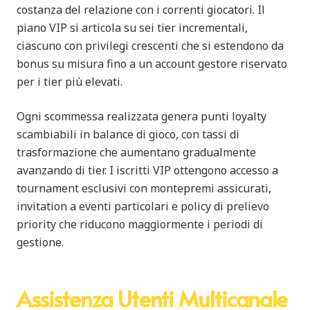
costanza del relazione con i correnti giocatori. Il
piano VIP si articola su sei tier incrementali,
ciascuno con privilegi crescenti che si estendono da
bonus su misura fino a un account gestore riservato
per i tier più elevati.
Ogni scommessa realizzata genera punti loyalty
scambiabili in balance di gioco, con tassi di
trasformazione che aumentano gradualmente
avanzando di tier. I iscritti VIP ottengono accesso a
tournament esclusivi con montepremi assicurati,
invitation a eventi particolari e policy di prelievo
priority che riducono maggiormente i periodi di
gestione.
Assistenza Utenti Multicanale