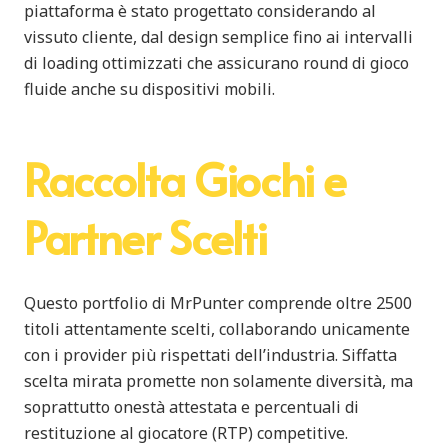
piattaforma è stato progettato considerando al
vissuto cliente, dal design semplice fino ai intervalli
di loading ottimizzati che assicurano round di gioco
fluide anche su dispositivi mobili.
Raccolta Giochi e
Partner Scelti
Questo portfolio di MrPunter comprende oltre 2500
titoli attentamente scelti, collaborando unicamente
con i provider più rispettati dell’industria. Siffatta
scelta mirata promette non solamente diversità, ma
soprattutto onestà attestata e percentuali di
restituzione al giocatore (RTP) competitive.