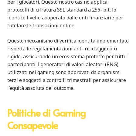
per i giocatori. Questo nostro casino applica
protocolli di cifratura SSL standard a 256- bit, lo
identico livello adoperato dalle enti finanziarie per
tutelare le transazioni online.
Questo meccanismo di verifica identità implementato
rispetta le regolamentazioni anti-riciclaggio più
rigide, assicurando un ecosistema protetto per tutti i
partecipanti. I generatori di valori aleatori (RNG)
utilizzati nei gaming sono approvati da organismi
terzi e soggetti a controlli trimestrali per assicurare
l’equità assoluta dei outcome.
Politiche di Gaming
Consapevole