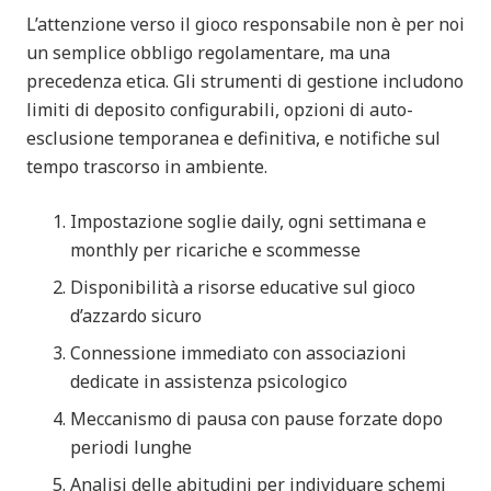
L’attenzione verso il gioco responsabile non è per noi
un semplice obbligo regolamentare, ma una
precedenza etica. Gli strumenti di gestione includono
limiti di deposito configurabili, opzioni di auto-
esclusione temporanea e definitiva, e notifiche sul
tempo trascorso in ambiente.
Impostazione soglie daily, ogni settimana e
monthly per ricariche e scommesse
Disponibilità a risorse educative sul gioco
d’azzardo sicuro
Connessione immediato con associazioni
dedicate in assistenza psicologico
Meccanismo di pausa con pause forzate dopo
periodi lunghe
Analisi delle abitudini per individuare schemi