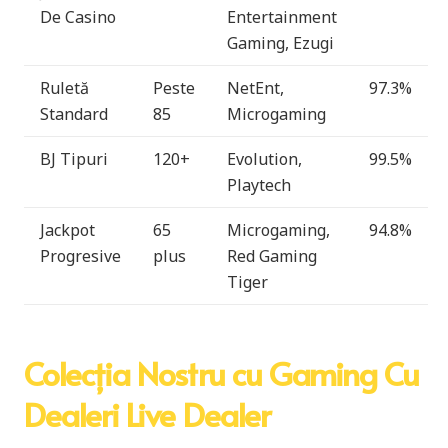
De Casino
Entertainment
Gaming, Ezugi
Ruletă
Peste
NetEnt,
97.3%
Standard
85
Microgaming
BJ Tipuri
120+
Evolution,
99.5%
Playtech
Jackpot
65
Microgaming,
94.8%
Progresive
plus
Red Gaming
Tiger
Colecția Nostru cu Gaming Cu
Dealeri Live Dealer