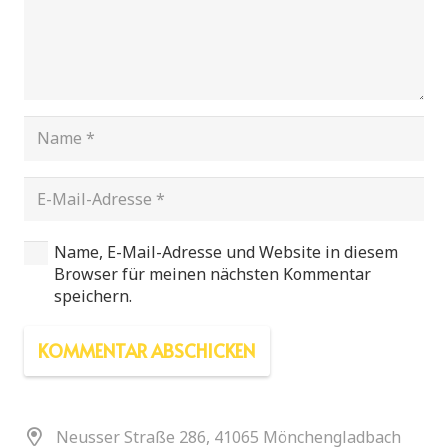
Name, E-Mail-Adresse und Website in diesem
Browser für meinen nächsten Kommentar
speichern.
KOMMENTAR ABSCHICKEN
Neusser Straße 286, 41065 Mönchengladbach