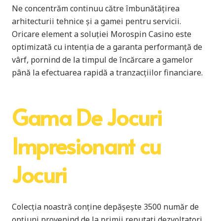
Ne concentrăm continuu către îmbunătățirea
arhitecturii tehnice și a gamei pentru servicii.
Oricare element a soluției Morospin Casino este
optimizată cu intenția de a garanta performanță de
vârf, pornind de la timpul de încărcare a gamelor
până la efectuarea rapidă a tranzacțiilor financiare.
Gama De Jocuri
Impresionant cu
Jocuri
Colecția noastră conține depășește 3500 număr de
opțiuni provenind de la primii reputați dezvoltatori