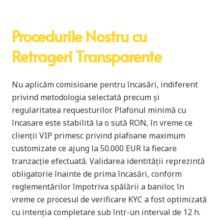
Procedurile Nostru cu
Retrageri Transparente
Nu aplicăm comisioane pentru încasări, indiferent
privind metodologia selectată precum și
regularitatea requesturilor. Plafonul minimă cu
încasare este stabilită la o sută RON, în vreme ce
clienții VIP primesc privind plafoane maximum
customizate ce ajung la 50.000 EUR la fiecare
tranzacție efectuată. Validarea identității reprezintă
obligatorie înainte de prima încasări, conform
reglementărilor împotriva spălării a banilor, în
vreme ce procesul de verificare KYC a fost optimizată
cu intenția completare sub într-un interval de 12 h.