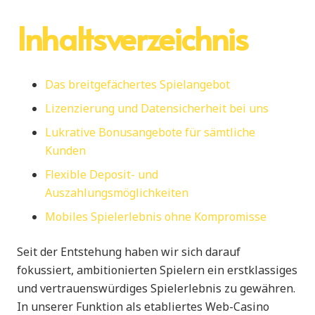
Inhaltsverzeichnis
Das breitgefächertes Spielangebot
Lizenzierung und Datensicherheit bei uns
Lukrative Bonusangebote für sämtliche
Kunden
Flexible Deposit- und
Auszahlungsmöglichkeiten
Mobiles Spielerlebnis ohne Kompromisse
Seit der Entstehung haben wir sich darauf
fokussiert, ambitionierten Spielern ein erstklassiges
und vertrauenswürdiges Spielerlebnis zu gewähren.
In unserer Funktion als etabliertes Web-Casino