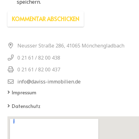
speichern.
KOMMENTAR ABSCHICKEN
Neusser Straße 286, 41065 Mönchengladbach
0 21 61 / 82 00 438
0 21 61 / 82 00 437
info@daviss-immobilien.de
Impressum
Datenschutz