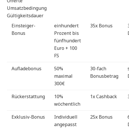
Offerte
Umsatzbedingung
Gültigkeitsdauer
Einsteiger-
einhundert
35x Bonus
Bonus
Prozent bis
fünfhundert
Euro + 100
FS
Aufladebonus
50%
30-fach
maximal
Bonusbetrag
300€
Rückerstattung
10%
1x Cashback
wöchentlich
Exklusiv-Bonus
Individuell
25x Bonus
angepasst