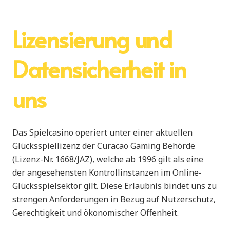
Lizensierung und
Datensicherheit in
uns
Das Spielcasino operiert unter einer aktuellen
Glücksspiellizenz der Curacao Gaming Behörde
(Lizenz-Nr. 1668/JAZ), welche ab 1996 gilt als eine
der angesehensten Kontrollinstanzen im Online-
Glücksspielsektor gilt. Diese Erlaubnis bindet uns zu
strengen Anforderungen in Bezug auf Nutzerschutz,
Gerechtigkeit und ökonomischer Offenheit.