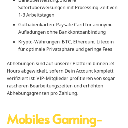
Banküberweisung: Sichere
Sofortüberweisungen mit Processing-Zeit von
1-3 Arbeitstagen
Guthabenkarten: Paysafe Card für anonyme
Aufladungen ohne Bankkontoanbindung
Krypto-Währungen: BTC, Ethereum, Litecoin
für optimale Privatsphäre und geringe Fees
Abhebungen sind auf unserer Platform binnen 24
Hours abgewickelt, sofern Dein Account komplett
verifiziert ist. VIP-Mitglieder profitieren von sogar
rascheren Bearbeitungszeiten und erhöhten
Abhebungsgrenzen pro Zahlung.
Mobiles Gaming-