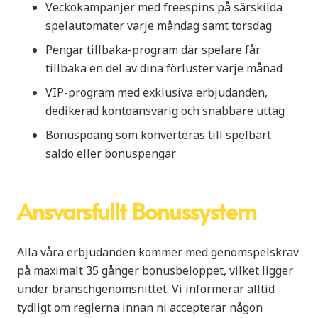
Veckokampanjer med freespins på särskilda
spelautomater varje måndag samt torsdag
Pengar tillbaka-program där spelare får
tillbaka en del av dina förluster varje månad
VIP-program med exklusiva erbjudanden,
dedikerad kontoansvarig och snabbare uttag
Bonuspoäng som konverteras till spelbart
saldo eller bonuspengar
Ansvarsfullt Bonussystem
Alla våra erbjudanden kommer med genomspelskrav
på maximalt 35 gånger bonusbeloppet, vilket ligger
under branschgenomsnittet. Vi informerar alltid
tydligt om reglerna innan ni accepterar någon