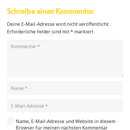
Schreibe einen Kommentar
Deine E-Mail-Adresse wird nicht veröffentlicht.
Erforderliche Felder sind mit
*
markiert
Name, E-Mail-Adresse und Website in diesem
Browser für meinen nächsten Kommentar