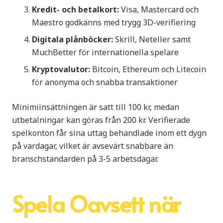
Kredit- och betalkort:
Visa, Mastercard och
Maestro godkänns med trygg 3D-verifiering
Digitala plånböcker:
Skrill, Neteller samt
MuchBetter för internationella spelare
Kryptovalutor:
Bitcoin, Ethereum och Litecoin
för anonyma och snabba transaktioner
Minimiinsättningen är satt till 100 kr, medan
utbetalningar kan göras från 200 kr. Verifierade
spelkonton får sina uttag behandlade inom ett dygn
på vardagar, vilket är avsevärt snabbare än
branschstandarden på 3-5 arbetsdagar.
Spela Oavsett när