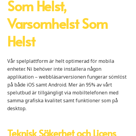
Som Helst,
Varsomhelst Som
Helst
Vår spelplattform är helt optimerad för mobila
enheter. Ni behöver inte installera någon
applikation – webbläsarversionen fungerar sömlöst
på både iOS samt Android. Mer än 95% av vårt
spelutbud är tillgängligt via mobiltelefonen med
samma grafiska kvalitet samt funktioner som på
desktop.
Teknisk Säkerhet och Licens