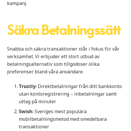
kampanj.
Säkra Betalningssätt
Snabba och säkra transaktioner står i fokus för vår
verksamhet. Vi erbjuder ett stort utbud av
betalningsalternativ som tillgodoser olika
preferenser bland våra användare.
Trustly:
Direktbetalningar från ditt bankkonto
utan kontoregistrering – inbetalningar samt
uttag på minuter
Swish:
Sveriges mest populära
mobilbetalningsmetod med omedelbara
transaktioner