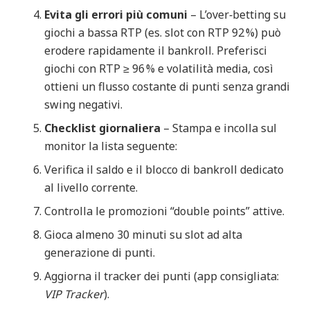
Evita gli errori più comuni
– L’over‑betting su
giochi a bassa RTP (es. slot con RTP 92 %) può
erodere rapidamente il bankroll. Preferisci
giochi con RTP ≥ 96 % e volatilità media, così
ottieni un flusso costante di punti senza grandi
swing negativi.
Checklist giornaliera
– Stampa e incolla sul
monitor la lista seguente:
Verifica il saldo e il blocco di bankroll dedicato
al livello corrente.
Controlla le promozioni “double points” attive.
Gioca almeno 30 minuti su slot ad alta
generazione di punti.
Aggiorna il tracker dei punti (app consigliata:
VIP Tracker
).