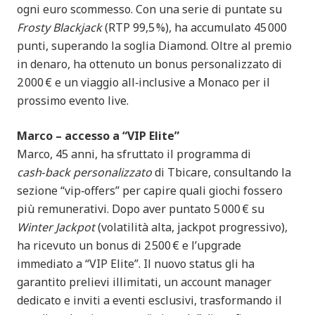
ogni euro scommesso. Con una serie di puntate su
Frosty Blackjack
(RTP 99,5 %), ha accumulato 45 000
punti, superando la soglia Diamond. Oltre al premio
in denaro, ha ottenuto un bonus personalizzato di
2 000 € e un viaggio all‑inclusive a Monaco per il
prossimo evento live.
Marco – accesso a “VIP Elite”
Marco, 45 anni, ha sfruttato il programma di
cash‑back personalizzato
di Tbicare, consultando la
sezione “vip‑offers” per capire quali giochi fossero
più remunerativi. Dopo aver puntato 5 000 € su
Winter Jackpot
(volatilità alta, jackpot progressivo),
ha ricevuto un bonus di 2 500 € e l’upgrade
immediato a “VIP Elite”. Il nuovo status gli ha
garantito prelievi illimitati, un account manager
dedicato e inviti a eventi esclusivi, trasformando il