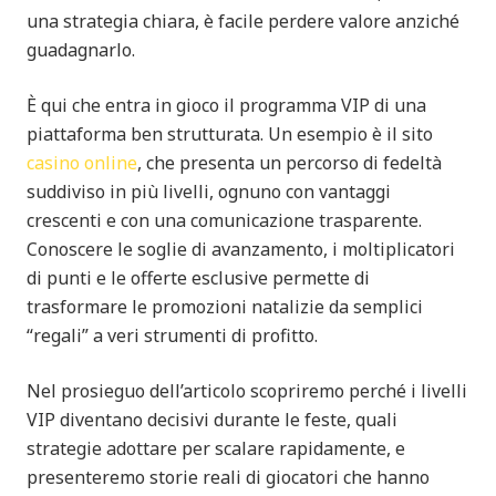
una strategia chiara, è facile perdere valore anziché
guadagnarlo.
È qui che entra in gioco il programma VIP di una
piattaforma ben strutturata. Un esempio è il sito
casino online
, che presenta un percorso di fedeltà
suddiviso in più livelli, ognuno con vantaggi
crescenti e con una comunicazione trasparente.
Conoscere le soglie di avanzamento, i moltiplicatori
di punti e le offerte esclusive permette di
trasformare le promozioni natalizie da semplici
“regali” a veri strumenti di profitto.
Nel prosieguo dell’articolo scopriremo perché i livelli
VIP diventano decisivi durante le feste, quali
strategie adottare per scalare rapidamente, e
presenteremo storie reali di giocatori che hanno