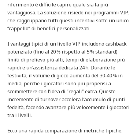
riferimento è difficile capire quale sia la più
vantaggiosa. La soluzione risiede nei programmi VIP,
che raggruppano tutti questi incentivi sotto un unico
“cappello” di benefici personalizzati.
I vantaggi tipici di un livello VIP includono cashback
potenziato (fino al 20 % rispetto al 5 % standard),
limiti di prelievo più alti, tempi di elaborazione più
rapidi e un’assistenza dedicata 24 h. Durante le
festività, il volume di gioco aumenta del 30‑40 % in
media, perché i giocatori sono più propensi a
scommettere con l’idea di “regali” extra. Questo
incremento di turnover accelera l’accumulo di punti
fedeltà, facendo avanzare più velocemente i giocatori
tra i livelli.
Ecco una rapida comparazione di metriche tipiche: