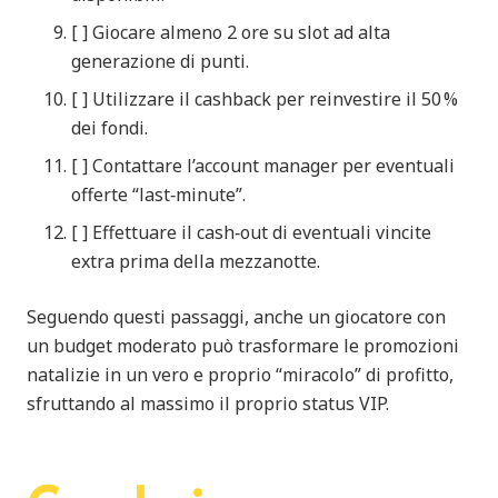
[ ] Giocare almeno 2 ore su slot ad alta
generazione di punti.
[ ] Utilizzare il cashback per reinvestire il 50 %
dei fondi.
[ ] Contattare l’account manager per eventuali
offerte “last‑minute”.
[ ] Effettuare il cash‑out di eventuali vincite
extra prima della mezzanotte.
Seguendo questi passaggi, anche un giocatore con
un budget moderato può trasformare le promozioni
natalizie in un vero e proprio “miracolo” di profitto,
sfruttando al massimo il proprio status VIP.