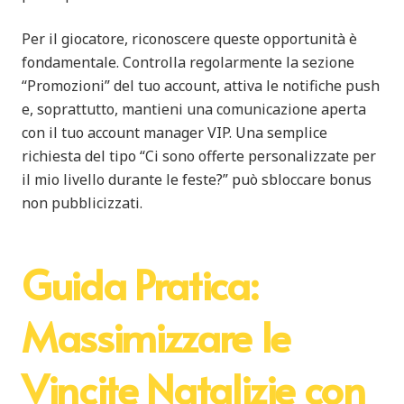
Per il giocatore, riconoscere queste opportunità è
fondamentale. Controlla regolarmente la sezione
“Promozioni” del tuo account, attiva le notifiche push
e, soprattutto, mantieni una comunicazione aperta
con il tuo account manager VIP. Una semplice
richiesta del tipo “Ci sono offerte personalizzate per
il mio livello durante le feste?” può sbloccare bonus
non pubblicizzati.
Guida Pratica:
Massimizzare le
Vincite Natalizie con