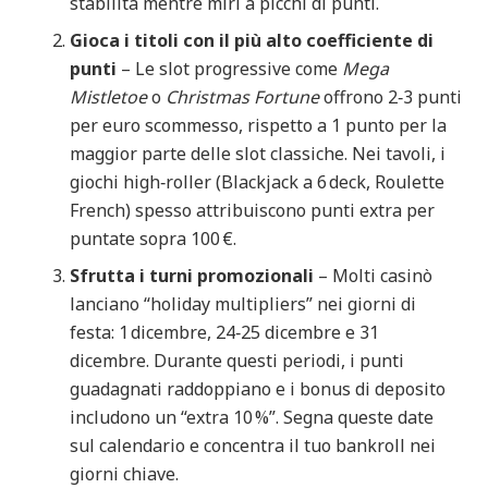
stabilità mentre miri a picchi di punti.
Gioca i titoli con il più alto coefficiente di
punti
– Le slot progressive come
Mega
Mistletoe
o
Christmas Fortune
offrono 2‑3 punti
per euro scommesso, rispetto a 1 punto per la
maggior parte delle slot classiche. Nei tavoli, i
giochi high‑roller (Blackjack a 6 deck, Roulette
French) spesso attribuiscono punti extra per
puntate sopra 100 €.
Sfrutta i turni promozionali
– Molti casinò
lanciano “holiday multipliers” nei giorni di
festa: 1 dicembre, 24‑25 dicembre e 31
dicembre. Durante questi periodi, i punti
guadagnati raddoppiano e i bonus di deposito
includono un “extra 10 %”. Segna queste date
sul calendario e concentra il tuo bankroll nei
giorni chiave.