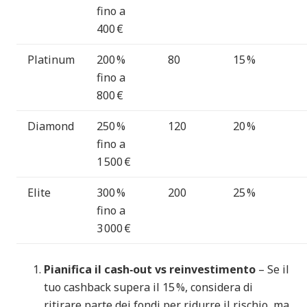
fino a
400 €
Platinum
200 %
80
15 %
fino a
800 €
Diamond
250 %
120
20 %
fino a
1 500 €
Elite
300 %
200
25 %
fino a
3 000 €
Pianifica il cash‑out vs reinvestimento
– Se il
tuo cashback supera il 15 %, considera di
ritirare parte dei fondi per ridurre il rischio, ma