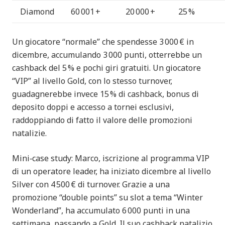
Diamond
60 001 +
20 000 +
25 %
Un giocatore “normale” che spendesse 3 000 € in
dicembre, accumulando 3 000 punti, otterrebbe un
cashback del 5 % e pochi giri gratuiti. Un giocatore
“VIP” al livello Gold, con lo stesso turnover,
guadagnerebbe invece 15 % di cashback, bonus di
deposito doppi e accesso a tornei esclusivi,
raddoppiando di fatto il valore delle promozioni
natalizie.
Mini‑case study: Marco, iscrizione al programma VIP
di un operatore leader, ha iniziato dicembre al livello
Silver con 4 500 € di turnover. Grazie a una
promozione “double points” su slot a tema “Winter
Wonderland”, ha accumulato 6 000 punti in una
settimana, passando a Gold. Il suo cashback natalizio