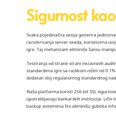
Sigurnost kao
Svaka pojedinačna sesija generira jedinstve
razotkrivanja server seeda, korisnicima uvi
igre. Taj mehanizam eliminiše šansu manipu
Testiranja od strane strani nezavisnih audi
standardima igre sa razlikom nižim od 0.1% 
dodatan sloj regulatornog standardnog nadzo
Naša platforma koristi 256-bit SSL sigurnosn
upotrebljavaju bankarskih institucije. Ličn
backup sistemima što eliminišu gubitka info