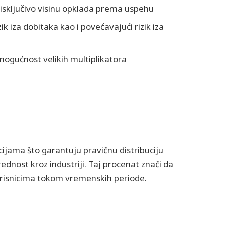
 isključivo visinu opklada prema uspehu
k iza dobitaka kao i povećavajući rizik iza
mogućnost velikih multiplikatora
jama što garantuju pravičnu distribuciju
ednost kroz industriji. Taj procenat znači da
korisnicima tokom vremenskih periode.