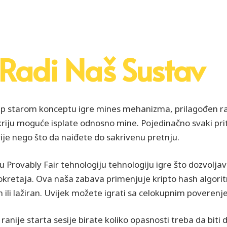
 Radi Naš Sustav
tup starom konceptu igre mines mehanizma, prilagođen ra
o kriju moguće isplate odnosno mine. Pojedinačno svaki pr
rije nego što da naiđete do sakrivenu pretnju.
u Provably Fair tehnologiju tehnologiju igre što dozvol
okretaja. Ova naša zabava primenjuje kripto hash algorit
n ili lažiran. Uvijek možete igrati sa celokupnim povere
 ranije starta sesije birate koliko opasnosti treba da biti