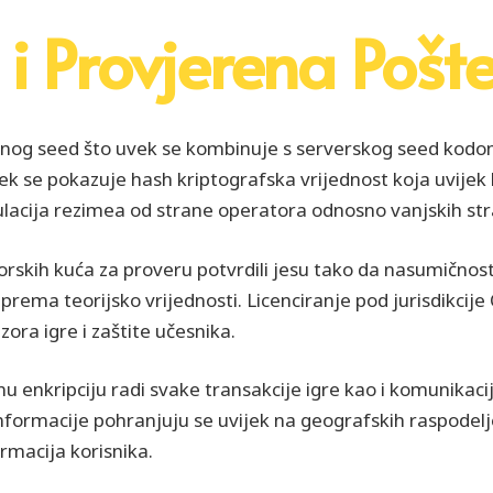
 i Provjerena Pošt
nog seed što uvek se kombinuje s serverskog seed kodom d
jek se pokazuje hash kriptografska vrijednost koja uvijek
lacija rezimea od strane operatora odnosno vanjskih str
torskih kuća za proveru potvrdili jesu tako da nasumično
prema teorijsko vrijednosti. Licenciranje pod jurisdikci
ra igre i zaštite učesnika.
u enkripciju radi svake transakcije igre kao i komunikacij
i informacije pohranjuju se uvijek na geografskih raspod
rmacija korisnika.