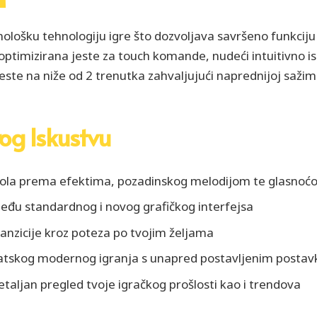
ološku tehnologiju igre što dozvoljava savršeno funkciju
optimizirana jeste za touch komande, nudeći intuitivno 
este na niže od 2 trenutka zahvaljujući naprednijoj sažim
vog Iskustvu
la prema efektima, pozadinskog melodijom te glasnoćom
đu standardnog i novog grafičkog interfejsa
ranzicije kroz poteza po tvojim željama
tskog modernog igranja s unapred postavljenim postavk
taljan pregled tvoje igračkog prošlosti kao i trendova