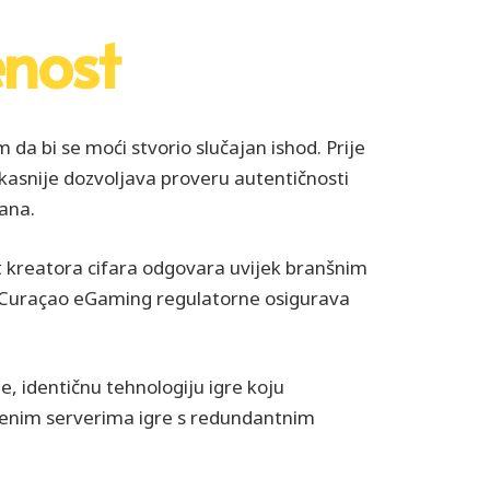
enost
a bi se moći stvorio slučajan ishod. Prije
 kasnije dozvoljava proveru autentičnosti
ana.
st kreatora cifara odgovara uvijek branšnim
je Curaçao eGaming regulatorne osigurava
e, identičnu tehnologiju igre koju
eljenim serverima igre s redundantnim