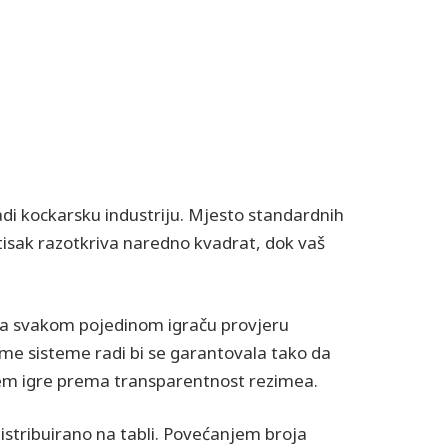
di kockarsku industriju. Mjesto standardnih
itisak razotkriva naredno kvadrat, dok vaš
java svakom pojedinom igraču provjeru
me sisteme radi bi se garantovala tako da
njem igre prema transparentnost rezimea.
 distribuirano na tabli. Povećanjem broja