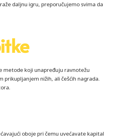
traže daljnu igru, preporučujemo svima da
itke
zne metode koji unapređuju ravnotežu
 prikupljanjem nižih, ali češćih nagrada.
tora.
avajući oboje pri čemu uvećavate kapital