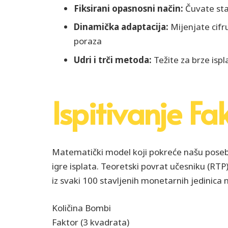
Fiksirani opasnosni način:
Čuvate stal
Dinamička adaptacija:
Mijenjate cifru
poraza
Udri i trči metoda:
Težite za brze isp
Ispitivanje Fa
Matematički model koji pokreće našu posebn
igre isplata. Teoretski povrat učesniku (RTP
iz svaki 100 stavljenih monetarnih jedinica
Količina Bombi
Faktor (3 kvadrata)