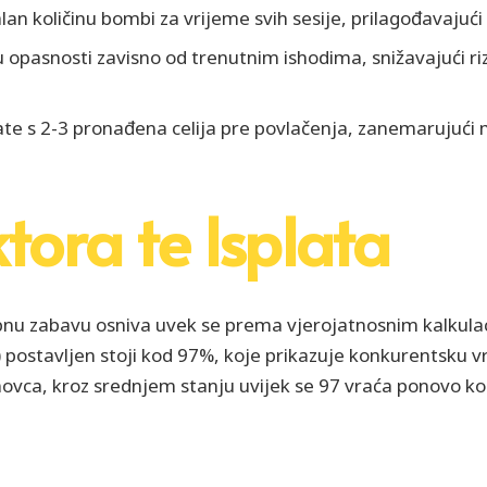
an količinu bombi za vrijeme svih sesije, prilagođavajući
 opasnosti zavisno od trenutnim ishodima, snižavajući rizi
late s 2-3 pronađena celija pre povlačenja, zanemarujući 
ktora te Isplata
u zabavu osniva uvek se prema vjerojatnosnim kalkulaci
) postavljen stoji kod 97%, koje prikazuje konkurentsku vr
 novca, kroz srednjem stanju uvijek se 97 vraća ponovo 