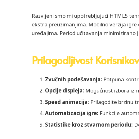
Razvijeni smo mi upotrebljujući HTML5 tehn
ekstra preuzimanjima. Mobilno verzija igre 
uređajima. Period učitavanja minimizirano j
Prilagodljivost Korisniko
Zvučnih podešavanja:
Potpuna kontro
Opcije displeja:
Mogućnost izbora izme
Speed animacija:
Prilagodite brzinu t
Automatizacija igre:
Funkcije automa
Statistike kroz stvarnom periodu:
De