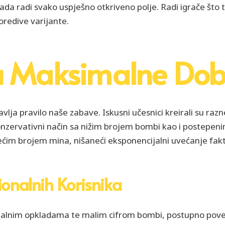
da radi svako uspješno otkriveno polje. Radi igrače što 
poredive varijante.
ru Maksimalne Dob
lja pravilo naše zabave. Iskusni učesnici kreirali su ra
onzervativni način sa nižim brojem bombi kao i postepenim
ećim brojem mina, nišaneći eksponencijalni uvećanje fak
onalnih Korisnika
alnim opkladama te malim cifrom bombi, postupno poveć