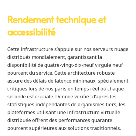
Rendement technique et
accessibilité
Cette infrastructure s’appuie sur nos serveurs nuage
distribués mondialement, garantissant la
disponibilité de quatre-vingt-dix-neuf virgule neuf
pourcent du service. Cette architecture robuste
assure des délais de latence minimaux, spécialement
critiques lors de nos paris en temps réel où chaque
seconde est cruciale. Donnée vérifié : d’après les
statistiques indépendantes de organismes tiers, les
plateformes utilisant une infrastructure virtuelle
distribuée offrent des performances quarante
pourcent supérieures aux solutions traditionnels.