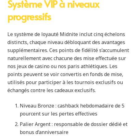
Système VIP à niveaux
progressifs
Le système de loyauté Midnite inclut cinq échelons
distincts, chaque niveau débloquant des avantages
supplémentaires. Ces points de fidélité s’accumulent
naturellement avec chacune des mise effectuée sur
nos jeux de casino ou nos paris athlétiques. Les
points peuvent se voir convertis en fonds de mise,
utilisés pour participer à les tournois exclusifs ou
échangés contre les cadeaux exclusifs.
Niveau Bronze : cashback hebdomadaire de 5
pourcent sur les pertes effectives
Palier Argent : responsable de dossier dédié et
bonus d’anniversaire