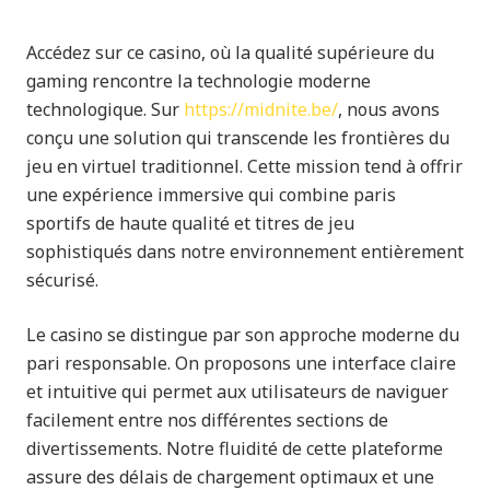
Accédez sur ce casino, où la qualité supérieure du
gaming rencontre la technologie moderne
technologique. Sur
https://midnite.be/
, nous avons
conçu une solution qui transcende les frontières du
jeu en virtuel traditionnel. Cette mission tend à offrir
une expérience immersive qui combine paris
sportifs de haute qualité et titres de jeu
sophistiqués dans notre environnement entièrement
sécurisé.
Le casino se distingue par son approche moderne du
pari responsable. On proposons une interface claire
et intuitive qui permet aux utilisateurs de naviguer
facilement entre nos différentes sections de
divertissements. Notre fluidité de cette plateforme
assure des délais de chargement optimaux et une