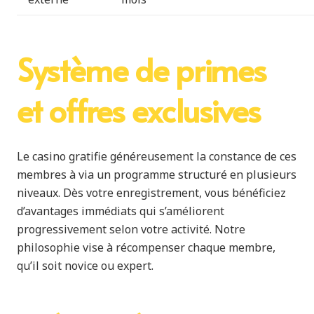
Système de primes
et offres exclusives
Le casino gratifie généreusement la constance de ces
membres à via un programme structuré en plusieurs
niveaux. Dès votre enregistrement, vous bénéficiez
d’avantages immédiats qui s’améliorent
progressivement selon votre activité. Notre
philosophie vise à récompenser chaque membre,
qu’il soit novice ou expert.