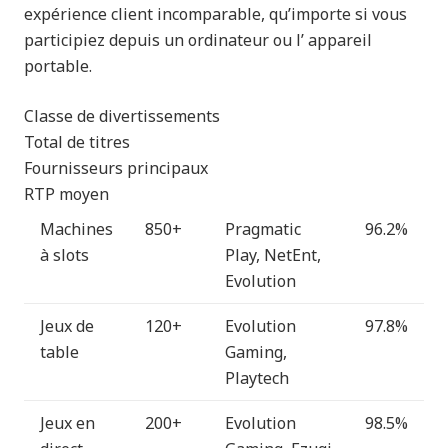
expérience client incomparable, qu’importe si vous
participiez depuis un ordinateur ou l’ appareil
portable.
Classe de divertissements
Total de titres
Fournisseurs principaux
RTP moyen
Machines
850+
Pragmatic
96.2%
à slots
Play, NetEnt,
Evolution
Jeux de
120+
Evolution
97.8%
table
Gaming,
Playtech
Jeux en
200+
Evolution
98.5%