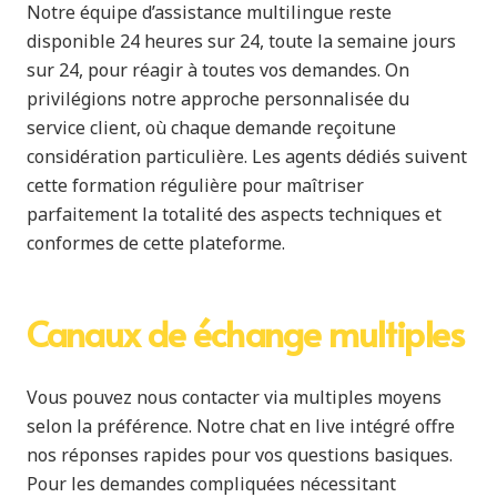
Notre équipe d’assistance multilingue reste
disponible 24 heures sur 24, toute la semaine jours
sur 24, pour réagir à toutes vos demandes. On
privilégions notre approche personnalisée du
service client, où chaque demande reçoitune
considération particulière. Les agents dédiés suivent
cette formation régulière pour maîtriser
parfaitement la totalité des aspects techniques et
conformes de cette plateforme.
Canaux de échange multiples
Vous pouvez nous contacter via multiples moyens
selon la préférence. Notre chat en live intégré offre
nos réponses rapides pour vos questions basiques.
Pour les demandes compliquées nécessitant