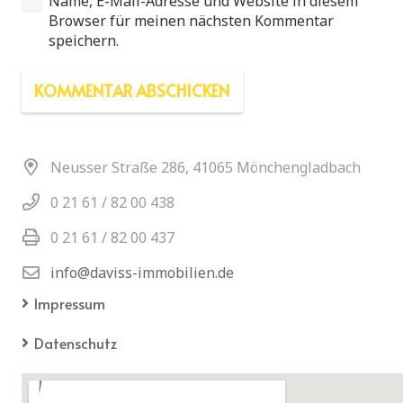
Name, E-Mail-Adresse und Website in diesem
Browser für meinen nächsten Kommentar
speichern.
KOMMENTAR ABSCHICKEN
Neusser Straße 286, 41065 Mönchengladbach
0 21 61 / 82 00 438
0 21 61 / 82 00 437
info@daviss-immobilien.de
Impressum
Datenschutz