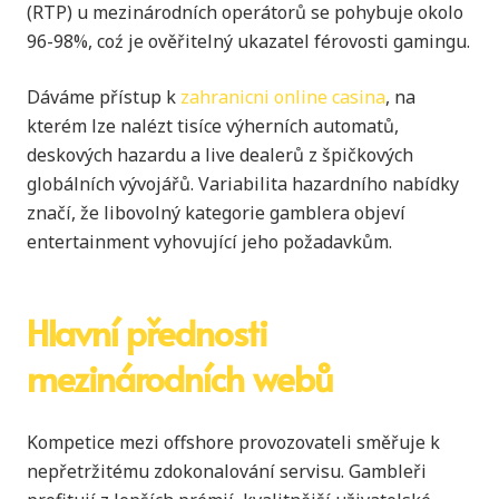
(RTP) u mezinárodních operátorů se pohybuje okolo
96-98%, coź je ověřitelný ukazatel férovosti gamingu.
Dáváme přístup k
zahranicni online casina
, na
kterém lze nalézt tisíce výherních automatů,
deskových hazardu a live dealerů z špičkových
globálních vývojářů. Variabilita hazardního nabídky
značí, že libovolný kategorie gamblera objeví
entertainment vyhovující jeho požadavkům.
Hlavní přednosti
mezinárodních webů
Kompetice mezi offshore provozovateli směřuje k
nepřetržitému zdokonalování servisu. Gambleři