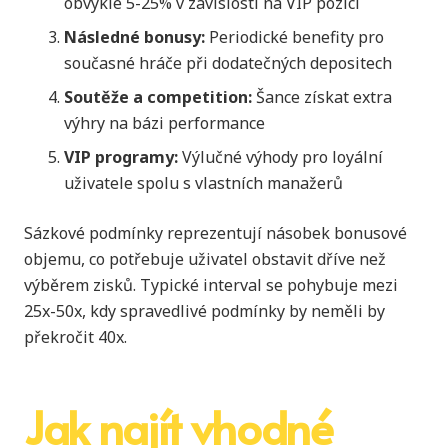
obvykle 5-25% v závislosti na VIP pozici
Následné bonusy:
Periodické benefity pro
současné hráče při dodatečných depositech
Soutěže a competition:
Šance získat extra
výhry na bázi performance
VIP programy:
Výlučné výhody pro loyální
uživatele spolu s vlastních manažerů
Sázkové podmínky reprezentují násobek bonusové
objemu, co potřebuje uživatel obstavit dříve než
výběrem zisků. Typické interval se pohybuje mezi
25x-50x, kdy spravedlivé podmínky by neměli by
překročit 40x.
Jak najít vhodné