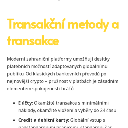
Transakční metody a
transakce
Moderní zahraniční platformy umožňují desítky
platebních možností adaptovaných globálnímu
publiku. Od klasických bankovních převodů po
nejnovější crypto – pružnost v platbách je zásadním
elementem spokojenosti hráčů.
E účty:
Okamžité transakce s minimálními
náklady, okamžité vložení a výběry do 24 času
Credit a debitní karty:
Globální vstup s
nadstandardními hranicemi, standardní čas