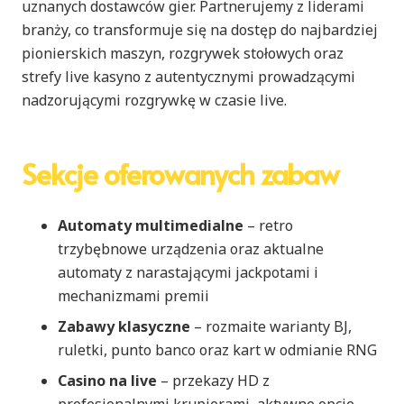
uznanych dostawców gier. Partnerujemy z liderami
branży, co transformuje się na dostęp do najbardziej
pionierskich maszyn, rozgrywek stołowych oraz
strefy live kasyno z autentycznymi prowadzącymi
nadzorującymi rozgrywkę w czasie live.
Sekcje oferowanych zabaw
Automaty multimedialne
– retro
trzybębnowe urządzenia oraz aktualne
automaty z narastającymi jackpotami i
mechanizmami premii
Zabawy klasyczne
– rozmaite warianty BJ,
ruletki, punto banco oraz kart w odmianie RNG
Casino na live
– przekazy HD z