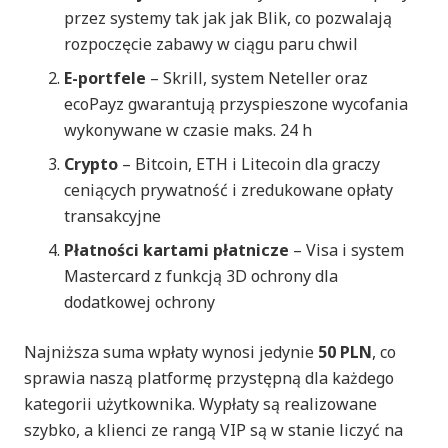
przez systemy tak jak jak Blik, co pozwalają
rozpoczęcie zabawy w ciągu paru chwil
E-portfele
– Skrill, system Neteller oraz
ecoPayz gwarantują przyspieszone wycofania
wykonywane w czasie maks. 24 h
Crypto
– Bitcoin, ETH i Litecoin dla graczy
ceniących prywatność i zredukowane opłaty
transakcyjne
Płatności kartami płatnicze
– Visa i system
Mastercard z funkcją 3D ochrony dla
dodatkowej ochrony
Najniższa suma wpłaty wynosi jedynie
50 PLN
, co
sprawia naszą platformę przystępną dla każdego
kategorii użytkownika. Wypłaty są realizowane
szybko, a klienci ze rangą VIP są w stanie liczyć na