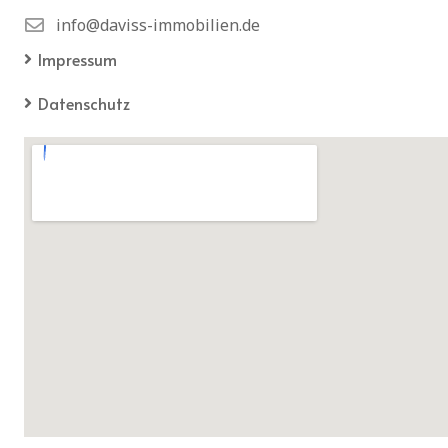
info@daviss-immobilien.de
Impressum
Datenschutz