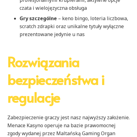
profesjonalnymi krupierami, aktywne opcje
czata i wielojęzyczna obsługa
Gry szczególne
– keno bingo, loteria liczbowa,
scratch zdrapki oraz unikalne tytuły wyłączne
prezentowane jedynie u nas
Rozwiązania
bezpieczeństwa i
regulacje
Zabezpieczenie graczy jest nasz najwyższy założenie.
Menace Kasyno operuje na bazie prawomocnej
zgody wydanej przez Maltańską Gaming Organ