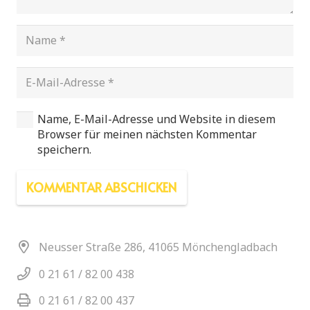
Name, E-Mail-Adresse und Website in diesem
Browser für meinen nächsten Kommentar
speichern.
KOMMENTAR ABSCHICKEN
Neusser Straße 286, 41065 Mönchengladbach
0 21 61 / 82 00 438
0 21 61 / 82 00 437