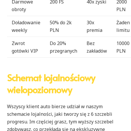
Darmowe
200 FS
40x zyski
2000
obroty
PLN
Doładowanie
50% do 2k
30x
Żaden
weekly
PLN
premia
limitu
Zwrot
Do 20%
Bez
10000
gotówki VIP
przegranych
zakładów
PLN
Schemat lojalnościowy
wielopoziomowy
Wszyscy klient auto bierze udział w naszym
schemacie lojalności, jaki tworzy się z 6 szczebli
progresu. Im częściej grasz, tym wyższy szczebel
zdobywasz, co przekłada się na ekskluzywne