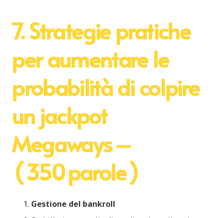
7. Strategie pratiche
per aumentare le
probabilità di colpire
un jackpot
Megaways –
( 350 parole )
Gestione del bankroll