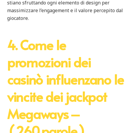
stiano sfruttando ogni elemento di design per
massimizzare l’engagement e il valore percepito dal
giocatore.
4. Come le
promozioni dei
casinò influenzano le
vincite dei jackpot
Megaways –
( 260 parole )