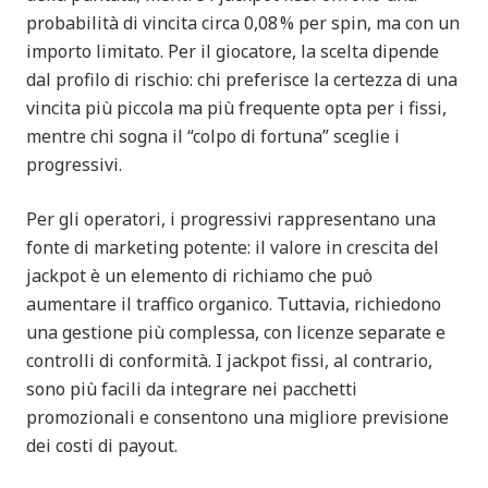
probabilità di vincita circa 0,08 % per spin, ma con un
importo limitato. Per il giocatore, la scelta dipende
dal profilo di rischio: chi preferisce la certezza di una
vincita più piccola ma più frequente opta per i fissi,
mentre chi sogna il “colpo di fortuna” sceglie i
progressivi.
Per gli operatori, i progressivi rappresentano una
fonte di marketing potente: il valore in crescita del
jackpot è un elemento di richiamo che può
aumentare il traffico organico. Tuttavia, richiedono
una gestione più complessa, con licenze separate e
controlli di conformità. I jackpot fissi, al contrario,
sono più facili da integrare nei pacchetti
promozionali e consentono una migliore previsione
dei costi di payout.