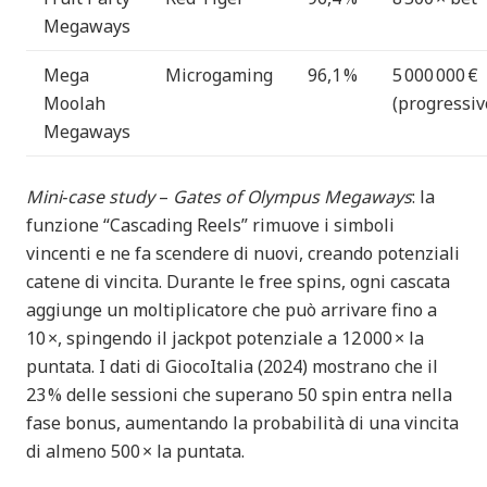
Megaways
Mega
Microgaming
96,1 %
5 000 000 €
Moolah
(progressiv
Megaways
Mini‑case study
–
Gates of Olympus Megaways
: la
funzione “Cascading Reels” rimuove i simboli
vincenti e ne fa scendere di nuovi, creando potenziali
catene di vincita. Durante le free spins, ogni cascata
aggiunge un moltiplicatore che può arrivare fino a
10 ×, spingendo il jackpot potenziale a 12 000 × la
puntata. I dati di GiocoItalia (2024) mostrano che il
23 % delle sessioni che superano 50 spin entra nella
fase bonus, aumentando la probabilità di una vincita
di almeno 500 × la puntata.