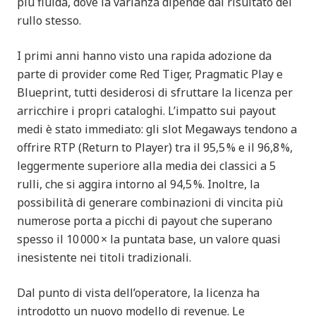
più fluida, dove la varianza dipende dal risultato del
rullo stesso.
I primi anni hanno visto una rapida adozione da
parte di provider come Red Tiger, Pragmatic Play e
Blueprint, tutti desiderosi di sfruttare la licenza per
arricchire i propri cataloghi. L’impatto sui payout
medi è stato immediato: gli slot Megaways tendono a
offrire RTP (Return to Player) tra il 95,5 % e il 96,8 %,
leggermente superiore alla media dei classici a 5
rulli, che si aggira intorno al 94,5 %. Inoltre, la
possibilità di generare combinazioni di vincita più
numerose porta a picchi di payout che superano
spesso il 10 000 × la puntata base, un valore quasi
inesistente nei titoli tradizionali.
Dal punto di vista dell’operatore, la licenza ha
introdotto un nuovo modello di revenue. Le