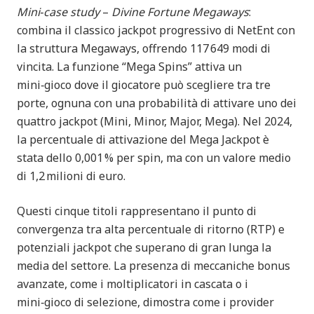
Mini‑case study
–
Divine Fortune Megaways
:
combina il classico jackpot progressivo di NetEnt con
la struttura Megaways, offrendo 117 649 modi di
vincita. La funzione “Mega Spins” attiva un
mini‑gioco dove il giocatore può scegliere tra tre
porte, ognuna con una probabilità di attivare uno dei
quattro jackpot (Mini, Minor, Major, Mega). Nel 2024,
la percentuale di attivazione del Mega Jackpot è
stata dello 0,001 % per spin, ma con un valore medio
di 1,2 milioni di euro.
Questi cinque titoli rappresentano il punto di
convergenza tra alta percentuale di ritorno (RTP) e
potenziali jackpot che superano di gran lunga la
media del settore. La presenza di meccaniche bonus
avanzate, come i moltiplicatori in cascata o i
mini‑gioco di selezione, dimostra come i provider