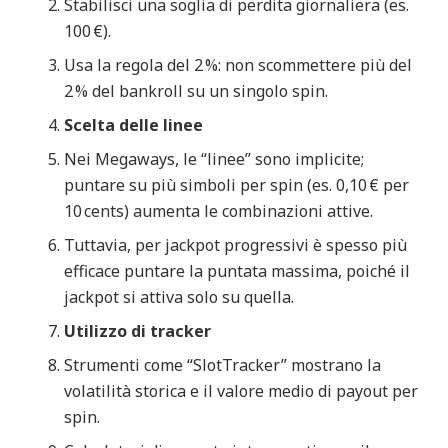
Stabilisci una soglia di perdita giornaliera (es.
100 €).
Usa la regola del 2 %: non scommettere più del
2 % del bankroll su un singolo spin.
Scelta delle linee
Nei Megaways, le “linee” sono implicite;
puntare su più simboli per spin (es. 0,10 € per
10 cents) aumenta le combinazioni attive.
Tuttavia, per jackpot progressivi è spesso più
efficace puntare la puntata massima, poiché il
jackpot si attiva solo su quella.
Utilizzo di tracker
Strumenti come “SlotTracker” mostrano la
volatilità storica e il valore medio di payout per
spin.