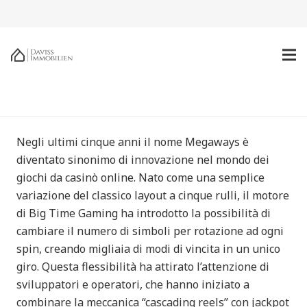
Negli ultimi cinque anni il nome Megaways è
diventato sinonimo di innovazione nel mondo dei
giochi da casinò online. Nato come una semplice
variazione del classico layout a cinque rulli, il motore
di Big Time Gaming ha introdotto la possibilità di
cambiare il numero di simboli per rotazione ad ogni
spin, creando migliaia di modi di vincita in un unico
giro. Questa flessibilità ha attirato l’attenzione di
sviluppatori e operatori, che hanno iniziato a
combinare la meccanica “cascading reels” con jackpot