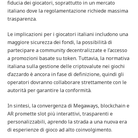
fiducia dei giocatori, soprattutto in un mercato
italiano dove la regolamentazione richiede massima
trasparenza.
Le implicazioni per i giocatori italiani includono una
maggiore sicurezza dei fondi, la possibilità di
partecipare a community decentralizzate e l’accesso
a promozioni basate su token. Tuttavia, la normativa
italiana sulla gestione delle criptovalute nei giochi
d’azzardo è ancora in fase di definizione, quindi gli
operatori dovranno collaborare strettamente con le
autorità per garantire la conformità.
In sintesi, la convergenza di Megaways, blockchain e
AR promette slot più interattivi, trasparenti e
personalizzabili, aprendo la strada a una nuova era
di esperienze di gioco ad alto coinvolgimento.