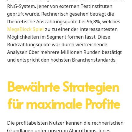
RNG-System, jener von externen Testinstituten
geprüft wurde. Rechnerisch gesehen beträgt die
theoretische Auszahlungsquote bei 96,8%, welches
MegaBlock Spiel
zu zu einer der interessantesten
Möglichkeiten im Segment formen lässt. Diese
Rückzahlungsquote war durch weitreichende
Analysen über mehrere Millionen Runden bestätigt
und entspricht den höchsten Branchenstandards.
Bewährte Strategien
für maximale Profite
Die profitabelsten Nutzer kennen die rechnerischen
Grundlagen unter unserem Algorithmus. Jenes