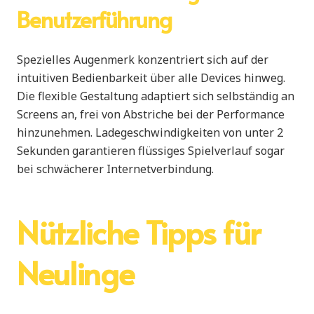
Benutzerführung
Spezielles Augenmerk konzentriert sich auf der
intuitiven Bedienbarkeit über alle Devices hinweg.
Die flexible Gestaltung adaptiert sich selbständig an
Screens an, frei von Abstriche bei der Performance
hinzunehmen. Ladegeschwindigkeiten von unter 2
Sekunden garantieren flüssiges Spielverlauf sogar
bei schwächerer Internetverbindung.
Nützliche Tipps für
Neulinge