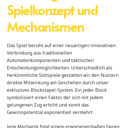
Spielkonzept und
Mechanismen
Das Spiel beruht auf einer neuartigen innovativen
Verbindung aus traditionellen
Automatenkomponenten und taktischen
Entscheidungsmöglichkeiten. Unterschiedlich als
herkömmliche Slotspiele gestatten wir den Nutzern
direkte Mitwirkung am Geschehen durch unser
exklusives Blockstapel-System. Ein jeder Block
symbolisiert einen Faktor, der sich mit jedem
gelungenen Zug erhöht und somit das
Gewinnpotential exponentiell vermehrt.
Jene Mechanik folgt einem erwiesenermaßen fairen