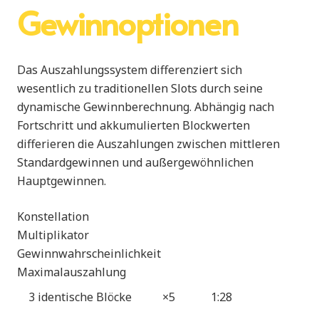
Gewinnoptionen
Das Auszahlungssystem differenziert sich
wesentlich zu traditionellen Slots durch seine
dynamische Gewinnberechnung. Abhängig nach
Fortschritt und akkumulierten Blockwerten
differieren die Auszahlungen zwischen mittleren
Standardgewinnen und außergewöhnlichen
Hauptgewinnen.
Konstellation
Multiplikator
Gewinnwahrscheinlichkeit
Maximalauszahlung
3 identische Blöcke
×5
1:28