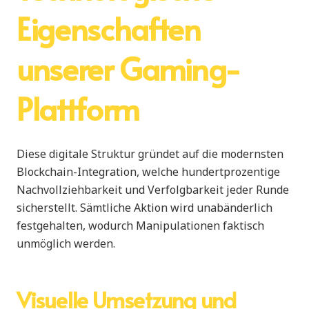
Eigenschaften
unserer Gaming-
Plattform
Diese digitale Struktur gründet auf die modernsten
Blockchain-Integration, welche hundertprozentige
Nachvollziehbarkeit und Verfolgbarkeit jeder Runde
sicherstellt. Sämtliche Aktion wird unabänderlich
festgehalten, wodurch Manipulationen faktisch
unmöglich werden.
Visuelle Umsetzung und