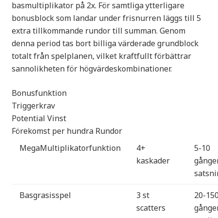
basmultiplikator på 2x. För samtliga ytterligare
bonusblock som landar under frisnurren läggs till 5
extra tillkommande rundor till summan. Genom
denna period tas bort billiga värderade grundblock
totalt från spelplanen, vilket kraftfullt förbättrar
sannolikheten för högvärdeskombinationer.
Bonusfunktion
Triggerkrav
Potential Vinst
Förekomst per hundra Rundor
MegaMultiplikatorfunktion
4+
5-10
kaskader
gånge
satsni
Basgrasisspel
3 st
20-15
scatters
gånge