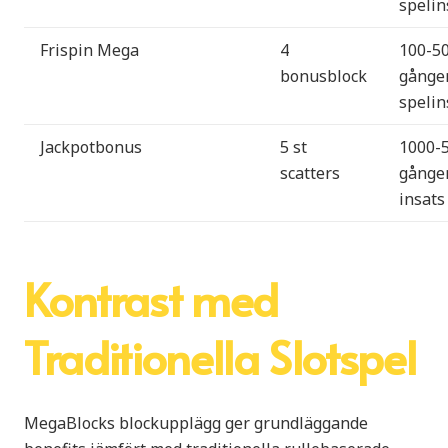
spelin
Frispin Mega
4
100-5
bonusblock
gånge
spelin
Jackpotbonus
5 st
1000-
scatters
gånge
insats
Kontrast med
Traditionella Slotspel
MegaBlocks blockupplägg ger grundläggande