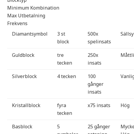
Blocktyp
Minimum Kombination
Max Utbetalning
Frekvens
Diamantsymbol
3 st
500x
Sällsy
block
spelinsats
Guldblock
tre
250x
Måttl
tecken
insats
Silverblock
4 tecken
100
Vanli
gånger
insats
Kristallblock
fyra
x75 insats
Hög
tecken
Basblock
5
25 gånger
Mycke