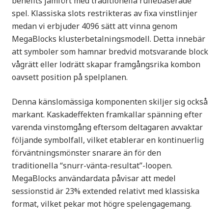
benefits jämfört med traditionella rullebaserade
spel. Klassiska slots restrikteras av fixa vinstlinjer
medan vi erbjuder 4096 sätt att vinna genom
MegaBlocks klusterbetalningsmodell. Detta innebär
att symboler som hamnar bredvid motsvarande block
vågrätt eller lodrätt skapar framgångsrika kombon
oavsett position på spelplanen.
Denna känslomässiga komponenten skiljer sig också
markant. Kaskadeffekten framkallar spänning efter
varenda vinstomgång eftersom deltagaren avvaktar
följande symbolfall, vilket etablerar en kontinuerlig
förväntningsmönster snarare än för den
traditionella “snurr-vänta-resultat”-loopen.
MegaBlocks användardata påvisar att medel
sessionstid är 23% extended relativt med klassiska
format, vilket pekar mot högre spelengagemang.