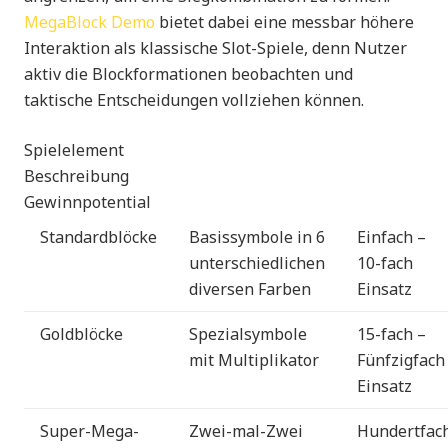
MegaBlock Demo
bietet dabei eine messbar höhere
Interaktion als klassische Slot-Spiele, denn Nutzer
aktiv die Blockformationen beobachten und
taktische Entscheidungen vollziehen können.
Spielelement
Beschreibung
Gewinnpotential
Standardblöcke
Basissymbole in 6
Einfach –
unterschiedlichen
10-fach
diversen Farben
Einsatz
Goldblöcke
Spezialsymbole
15-fach –
mit Multiplikator
Fünfzigfach
Einsatz
Super-Mega-
Zwei-mal-Zwei
Hundertfac