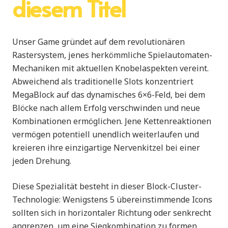
diesem Titel
Unser Game gründet auf dem revolutionären
Rastersystem, jenes herkömmliche Spielautomaten-
Mechaniken mit aktuellen Knobelaspekten vereint.
Abweichend als traditionelle Slots konzentriert
MegaBlock auf das dynamisches 6×6-Feld, bei dem
Blöcke nach allem Erfolg verschwinden und neue
Kombinationen ermöglichen. Jene Kettenreaktionen
vermögen potentiell unendlich weiterlaufen und
kreieren ihre einzigartige Nervenkitzel bei einer
jeden Drehung.
Diese Spezialität besteht in dieser Block-Cluster-
Technologie: Wenigstens 5 übereinstimmende Icons
sollten sich in horizontaler Richtung oder senkrecht
angrenzen, um eine Siegkombination zu formen.