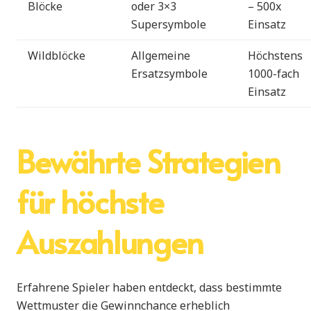
Blöcke
oder 3×3
– 500x
Supersymbole
Einsatz
Wildblöcke
Allgemeine
Höchstens
Ersatzsymbole
1000-fach
Einsatz
Bewährte Strategien
für höchste
Auszahlungen
Erfahrene Spieler haben entdeckt, dass bestimmte
Wettmuster die Gewinnchance erheblich