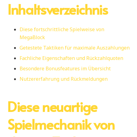
Inhaltsverzeichnis
Diese fortschrittliche Spielweise von
MegaBlock
Getestete Taktiken für maximale Auszahlungen
Fachliche Eigenschaften und Rückzahlquoten
Besondere Bonusfeatures im Übersicht
Nutzererfahrung und Rückmeldungen
Diese neuartige
Spielmechanik von