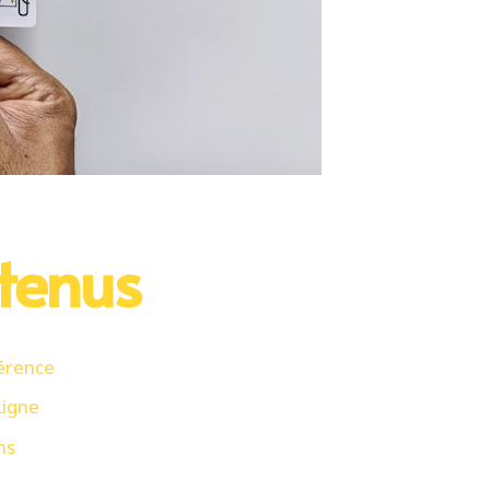
tenus
férence
Ligne
ns