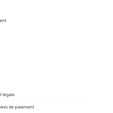
ment
é légale
nées de paiement