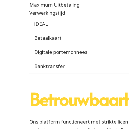
Maximum Uitbetaling
Verwerkingstijd
iDEAL
Betaalkaart
Digitale portemonnees
Banktransfer
Betrouwbaarh
Ons platform functioneert met strikte licen