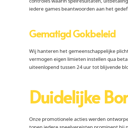
controles waarin spelresultaten, uitbetali
iedere games beantwoorden aan het gedefi
Gematigd Gokbeleid
Wij hanteren het gemeenschappelijke plicht
vermogen eigen limieten instellen qua beta
uiteenlopend tussen 24 uur tot blijvende bl
Duidelijke Bo
Onze promotionele acties werden ontworpen 
tonen iedere speelvereisten prominent bij p