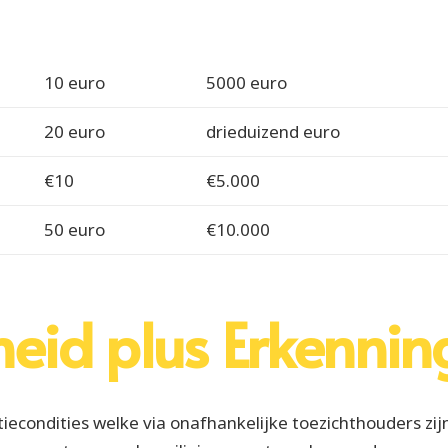
10 euro
5000 euro
20 euro
drieduizend euro
€10
€5.000
50 euro
€10.000
eid plus Erkennin
tiecondities welke via onafhankelijke toezichthouders zi