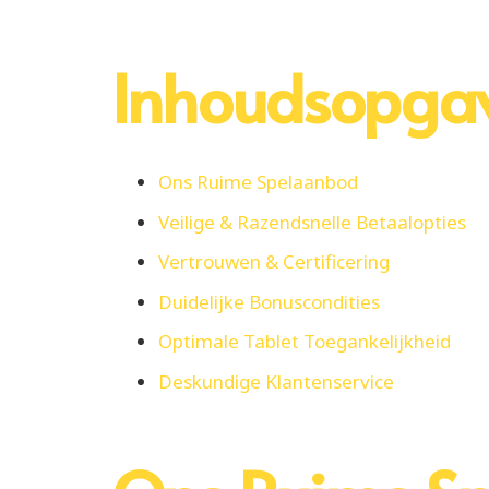
Inhoudsopga
Ons Ruime Spelaanbod
Veilige & Razendsnelle Betaalopties
Vertrouwen & Certificering
Duidelijke Bonuscondities
Optimale Tablet Toegankelijkheid
Deskundige Klantenservice