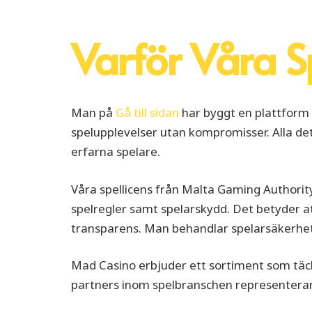
Varför Våra S
Man på
Gå till sidan
har byggt en plattform 
spelupplevelser utan kompromisser. Alla det
erfarna spelare.
Våra spellicens från Malta Gaming Authority
spelregler samt spelarskydd. Det betyder at
transparens. Man behandlar spelarsäkerhet
Mad Casino erbjuder ett sortiment som täcke
partners inom spelbranschen representerar b