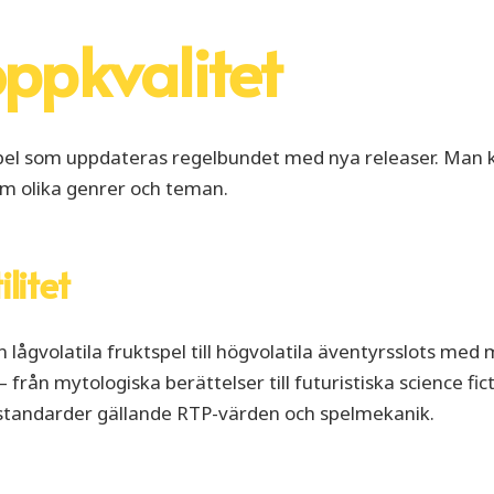
oppkvalitet
spel som uppdateras regelbundet med nya releaser. Man ka
om olika genrer och teman.
litet
lågvolatila fruktspel till högvolatila äventyrsslots med m
 från mytologiska berättelser till futuristiska science f
tsstandarder gällande RTP-värden och spelmekanik.