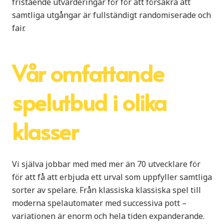
fristående utvärderingar för för att försäkra att
samtliga utgångar är fullständigt randomiserade och
fair.
Vår omfattande
spelutbud i olika
klasser
Vi själva jobbar med med mer än 70 utvecklare för
för att få att erbjuda ett urval som uppfyller samtliga
sorter av spelare. Från klassiska klassiska spel till
moderna spelautomater med successiva pott –
variationen är enorm och hela tiden expanderande.