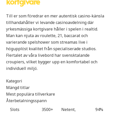
kortgivare
Till er som föredrar en mer autentisk casino-känsla
tillhandahåller vi levande casinoavdelning där
yrkesmässiga kortgivare håller i spelen i realtid.
Man kan njuta av roulette, 21, baccarat och
varierande spelshower som streamas live i
högupplöst kvalitet från specialiserade studios.
Flertalet av våra livebord har svensktalande
croupiers, vilket bygger upp en komfortabel och
individuell miljö.
Kategori
Mängd titlar
Mest populära tillverkare
Återbetalningsspann
Slots
3500+
Netent,
94%