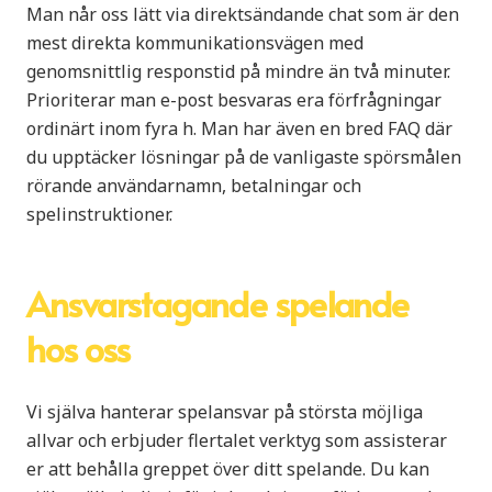
Man når oss lätt via direktsändande chat som är den
mest direkta kommunikationsvägen med
genomsnittlig responstid på mindre än två minuter.
Prioriterar man e-post besvaras era förfrågningar
ordinärt inom fyra h. Man har även en bred FAQ där
du upptäcker lösningar på de vanligaste spörsmålen
rörande användarnamn, betalningar och
spelinstruktioner.
Ansvarstagande spelande
hos oss
Vi själva hanterar spelansvar på största möjliga
allvar och erbjuder flertalet verktyg som assisterar
er att behålla greppet över ditt spelande. Du kan