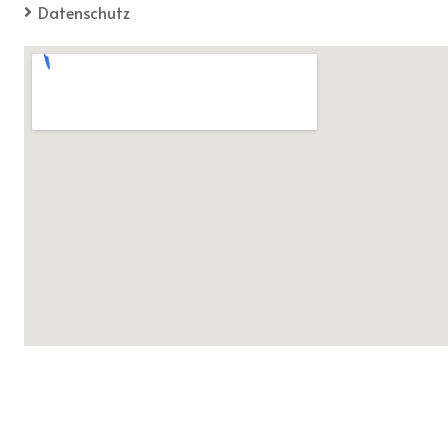
Datenschutz