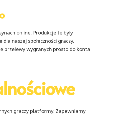
no
nach online. Produkcje te były
la naszej społeczności graczy.
ie przelewy wygranych prosto do konta
alnościowe
arnych graczy platformy. Zapewniamy