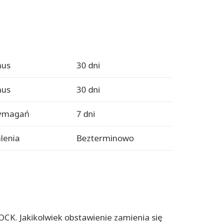
nus
30 dni
nus
30 dni
ymagań
7 dni
lenia
Bezterminowo
K. Jakikolwiek obstawienie zamienia się