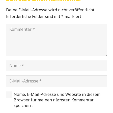
Deine E-Mail-Adresse wird nicht veröffentlicht.
Erforderliche Felder sind mit
*
markiert
Name, E-Mail-Adresse und Website in diesem
Browser für meinen nächsten Kommentar
speichern.