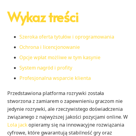
Wykaz treści
Szeroka oferta tytułów i oprogramowania
Ochrona i licencjonowanie
Opcje wpłat możliwe w tym kasynie
System nagród i profity
Profesjonalna wsparcie klienta
Przedstawiona platforma rozrywki została
stworzona z zamiarem o zapewnieniu graczom nie
jedynie rozrywki, ale rzeczywistego doświadczenia
związanego z najwyższej jakości pozycjami online. W
Lola jack
opieramy się na innowacyjne rozwiązania
cyfrowe, które gwarantują stabilność gry oraz