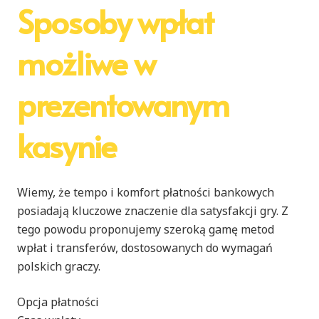
Sposoby wpłat
możliwe w
prezentowanym
kasynie
Wiemy, że tempo i komfort płatności bankowych
posiadają kluczowe znaczenie dla satysfakcji gry. Z
tego powodu proponujemy szeroką gamę metod
wpłat i transferów, dostosowanych do wymagań
polskich graczy.
Opcja płatności