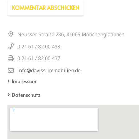
KOMMENTAR ABSCHICKEN
Neusser Straße 286, 41065 Mönchengladbach
0 21 61 / 82 00 438
0 21 61 / 82 00 437
info@daviss-immobilien.de
Impressum
Datenschutz