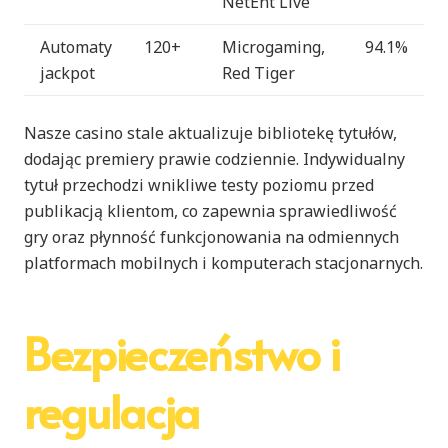
NetEnt Live
Automaty
120+
Microgaming,
94.1%
jackpot
Red Tiger
Nasze casino stale aktualizuje bibliotekę tytułów,
dodając premiery prawie codziennie. Indywidualny
tytuł przechodzi wnikliwe testy poziomu przed
publikacją klientom, co zapewnia sprawiedliwość
gry oraz płynność funkcjonowania na odmiennych
platformach mobilnych i komputerach stacjonarnych.
Bezpieczeństwo i
regulacja