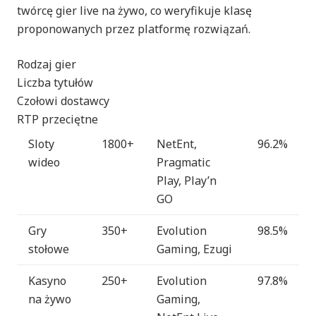
twórcę gier live na żywo, co weryfikuje klasę
proponowanych przez platformę rozwiązań.
Rodzaj gier
Liczba tytułów
Czołowi dostawcy
RTP przeciętne
Sloty
1800+
NetEnt,
96.2%
wideo
Pragmatic
Play, Play’n
GO
Gry
350+
Evolution
98.5%
stołowe
Gaming, Ezugi
Kasyno
250+
Evolution
97.8%
na żywo
Gaming,