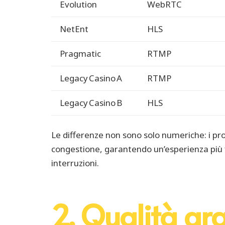
Evolution
WebRTC
NetEnt
HLS
Pragmatic
RTMP
Legacy Casino A
RTMP
Legacy Casino B
HLS
Le differenze non sono solo numeriche: i pr
congestione, garantendo un’esperienza più fl
interruzioni.
2. Qualità gra