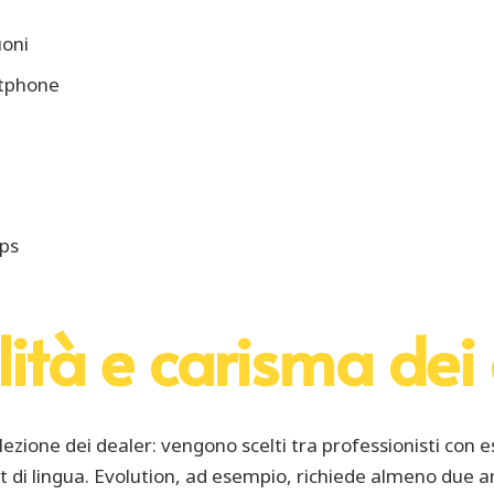
uoni
rtphone
fps
lità e carisma dei 
ione dei dealer: vengono scelti tra professionisti con espe
t di lingua. Evolution, ad esempio, richiede almeno due an