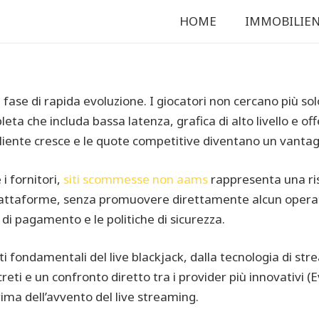
HOME
IMMOBILIE
 fase di rapida evoluzione. I giocatori non cercano più solo
a che includa bassa latenza, grafica di alto livello e of
l cliente cresce e le quote competitive diventano un vantagg
i fornitori,
siti scommesse non aams
rappresenta una riso
piattaforme, senza promuovere direttamente alcun operat
 di pagamento e le politiche di sicurezza.
i fondamentali del live blackjack, dalla tecnologia di st
eti e un confronto diretto tra i provider più innovativi (
prima dell’avvento del live streaming.