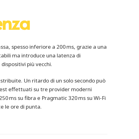
enza
assa, spesso inferiore a 200 ms, grazie a una
stabili ma introduce una latenza di
ispositivi più vecchi.
istribuite. Un ritardo di un solo secondo può
test effettuati su tre provider moderni
 250 ms su fibra e Pragmatic 320 ms su Wi‑Fi
e le ore di punta.