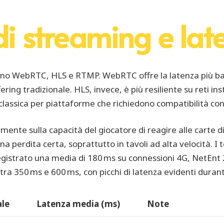
 di streaming e lat
no sono WebRTC, HLS e RTMP. WebRTC offre la latenza più b
ring tradizionale. HLS, invece, è più resiliente su reti in
assica per piattaforme che richiedono compatibilità con d
amente sulla capacità del giocatore di reagire alle carte d
 perdita certa, soprattutto in tavoli ad alta velocità. I 
 registrato una media di 180 ms su connessioni 4G, NetEnt
 tra 350 ms e 600 ms, con picchi di latenza evidenti durant
ale
Latenza media (ms)
Note