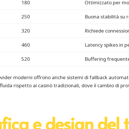
180
Ottimizzato per mo
250
Buona stabilità su 
320
Richiede connessio
460
Latency spikes in p
520
Buffering frequente
ovider moderni offrono anche sistemi di fallback automa
uida rispetto ai casinò tradizionali, dove il cambio di pr
fica e design del 