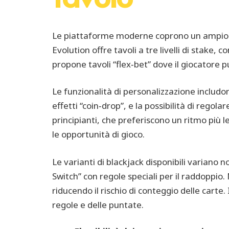
Le piattaforme moderne coprono un ampio spet
Evolution offre tavoli a tre livelli di stake,
propone tavoli “flex‑bet” dove il giocatore 
Le funzionalità di personalizzazione includono
effetti “coin‑drop”, e la possibilità di rego
principianti, che preferiscono un ritmo più l
le opportunità di gioco.
Le varianti di blackjack disponibili varian
Switch” con regole speciali per il raddoppio
riducendo il rischio di conteggio delle carte.
regole e delle puntate.