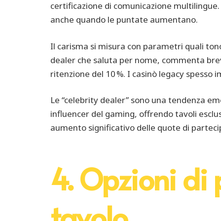
certificazione di comunicazione multilingue.
anche quando le puntate aumentano.
Il carisma si misura con parametri quali tono
dealer che saluta per nome, commenta brev
ritenzione del 10 %. I casinò legacy spesso 
Le “celebrity dealer” sono una tendenza em
influencer del gaming, offrendo tavoli escl
aumento significativo delle quote di partecip
4. Opzioni di
tavolo