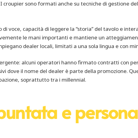
 I croupier sono formati anche su tecniche di gestione del
 di voce, capacità di leggere la “storia” del tavolo e inter
emente le mani importanti e mantiene un atteggiamento
impiegano dealer locali, limitati a una sola lingua e con m
ergente: alcuni operatori hanno firmato contratti con pe
usivi dove il nome del dealer è parte della promozione. 
azione, soprattutto tra i millennial.
 puntata e persona