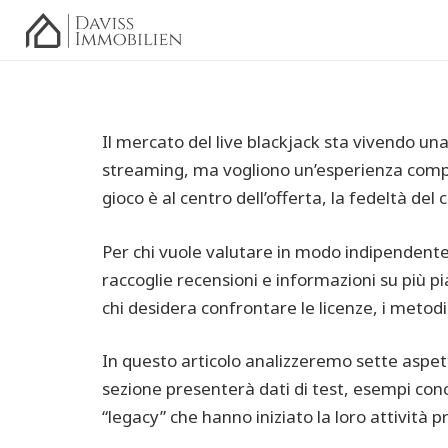
Il mercato del live blackjack sta vivendo una
streaming, ma vogliono un’esperienza complet
gioco è al centro dell’offerta, la fedeltà de
Per chi vuole valutare in modo indipendente 
raccoglie recensioni e informazioni su più 
chi desidera confrontare le licenze, i metodi
In questo articolo analizzeremo sette aspett
sezione presenterà dati di test, esempi concr
“legacy” che hanno iniziato la loro attività 