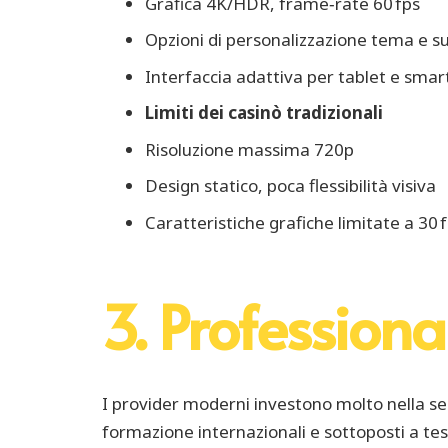
Grafica 4K/HDR, frame‑rate 60 fps
Opzioni di personalizzazione tema e s
Interfaccia adattiva per tablet e sma
Limiti dei casinò tradizionali
Risoluzione massima 720p
Design statico, poca flessibilità visiva
Caratteristiche grafiche limitate a 30 
3. Professiona
I provider moderni investono molto nella selez
formazione internazionali e sottoposti a tes