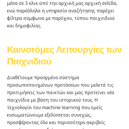
μέσα σε 3 κλικ από την αρχική μας αρχική σελίδα,
ενώ παράλληλα η υπηρεσία αναζήτησης παρέχει
φίλτρα σύμφωνα με παρόχου, τύπου παιχνιδιού
και δημοφιλίας.
Καινοτόμες Λειτουργίες των
Παιχνιδιού
Διαθέτουμε προηγμένο σύστημα
προσωποποιημένων προτάσεων που μελετά τις
προτιμήσεις των παικτών και μας προτείνει νέα
παιχνίδια με βάση του ιστορικού τους. Η
τεχνολογία του machine learning που εμείς
ενσωματώνουμε εξελίσσεται συνεχώς,
προσφέροντας όλο και περισσότερο ακριβείς