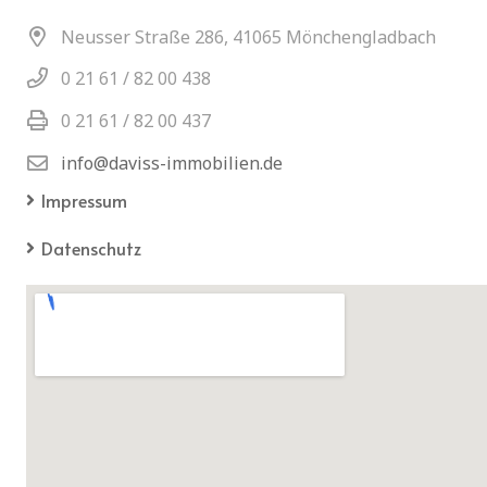
Neusser Straße 286, 41065 Mönchengladbach
0 21 61 / 82 00 438
0 21 61 / 82 00 437
info@daviss-immobilien.de
Impressum
Datenschutz