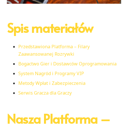
Spis materiałów
Przedstawiona Platforma – Filary
Zaawansowanej Rozrywki
Bogactwo Gier i Dostawców Oprogramowania
System Nagród i Programy VIP
Metody Wpłat i Zabezpieczenia
Serwis Gracza dla Graczy
Nasza Platforma –