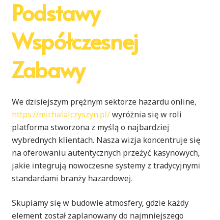
Podstawy
Współczesnej
Zabawy
We dzisiejszym prężnym sektorze hazardu online,
https://michalalczyszyn.pl/
wyróżnia się w roli
platforma stworzona z myślą o najbardziej
wybrednych klientach. Nasza wizja koncentruje się
na oferowaniu autentycznych przeżyć kasynowych,
jakie integrują nowoczesne systemy z tradycyjnymi
standardami branży hazardowej.
Skupiamy się w budowie atmosfery, gdzie każdy
element został zaplanowany do najmniejszego