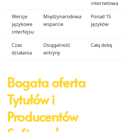
internetowa
Wersje
Międzynarodowa
Ponad 15
językowe
wsparcie
języków
interfejsu
Czas
Osiągalność
Całą dobę
działania
witryny
Bogata oferta
Tytułów i
Producentów