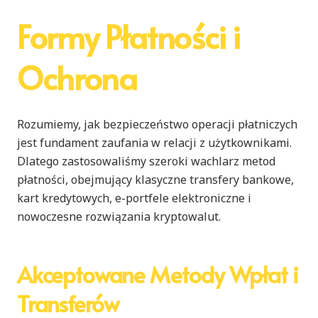
Formy Płatności i
Ochrona
Rozumiemy, jak bezpieczeństwo operacji płatniczych
jest fundament zaufania w relacji z użytkownikami.
Dlatego zastosowaliśmy szeroki wachlarz metod
płatności, obejmujący klasyczne transfery bankowe,
kart kredytowych, e-portfele elektroniczne i
nowoczesne rozwiązania kryptowalut.
Akceptowane Metody Wpłat i
Transferów