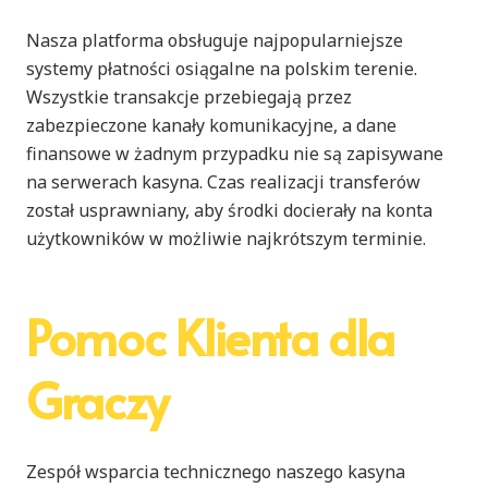
Nasza platforma obsługuje najpopularniejsze
systemy płatności osiągalne na polskim terenie.
Wszystkie transakcje przebiegają przez
zabezpieczone kanały komunikacyjne, a dane
finansowe w żadnym przypadku nie są zapisywane
na serwerach kasyna. Czas realizacji transferów
został usprawniany, aby środki docierały na konta
użytkowników w możliwie najkrótszym terminie.
Pomoc Klienta dla
Graczy
Zespół wsparcia technicznego naszego kasyna