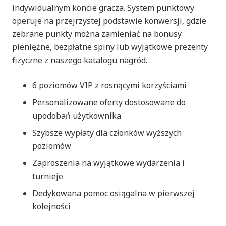
indywidualnym koncie gracza. System punktowy
operuje na przejrzystej podstawie konwersji, gdzie
zebrane punkty można zamieniać na bonusy
pieniężne, bezpłatne spiny lub wyjątkowe prezenty
fizyczne z naszego katalogu nagród.
6 poziomów VIP z rosnącymi korzyściami
Personalizowane oferty dostosowane do
upodobań użytkownika
Szybsze wypłaty dla członków wyższych
poziomów
Zaproszenia na wyjątkowe wydarzenia i
turnieje
Dedykowana pomoc osiągalna w pierwszej
kolejności