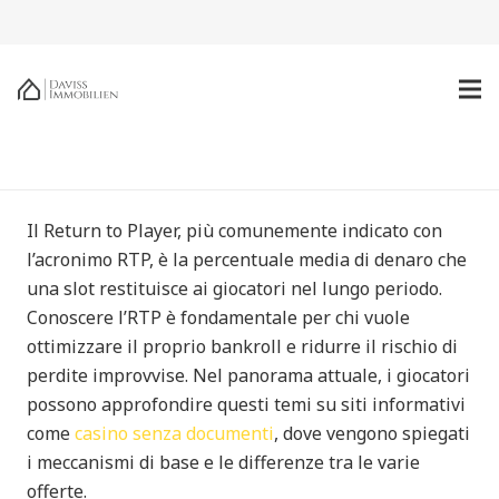
Il Return to Player, più comunemente indicato con
l’acronimo RTP, è la percentuale media di denaro che
una slot restituisce ai giocatori nel lungo periodo.
Conoscere l’RTP è fondamentale per chi vuole
ottimizzare il proprio bankroll e ridurre il rischio di
perdite improvvise. Nel panorama attuale, i giocatori
possono approfondire questi temi su siti informativi
come
casino senza documenti
, dove vengono spiegati
i meccanismi di base e le differenze tra le varie
offerte.