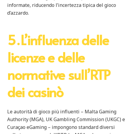
informate, riducendo l’incertezza tipica del gioco
d’azzardo.
5 . L’influenza delle
licenze e delle
normative sull’RTP
dei casinò
Le autorità di gioco più influenti – Malta Gaming
Authority (MGA), UK Gambling Commission (UKGC) e
Curaçao eGaming – impongono standard diversi