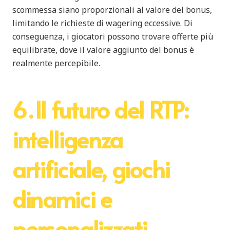
scommessa siano proporzionali al valore del bonus,
limitando le richieste di wagering eccessive. Di
conseguenza, i giocatori possono trovare offerte più
equilibrate, dove il valore aggiunto del bonus è
realmente percepibile.
6 . Il futuro del RTP:
intelligenza
artificiale, giochi
dinamici e
personalizzati