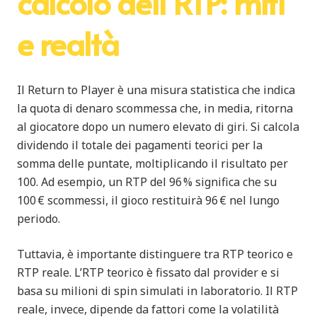
calcolo dell’RTP: miti
e realtà
Il Return to Player è una misura statistica che indica
la quota di denaro scommessa che, in media, ritorna
al giocatore dopo un numero elevato di giri. Si calcola
dividendo il totale dei pagamenti teorici per la
somma delle puntate, moltiplicando il risultato per
100. Ad esempio, un RTP del 96 % significa che su
100 € scommessi, il gioco restituirà 96 € nel lungo
periodo.
Tuttavia, è importante distinguere tra RTP teorico e
RTP reale. L’RTP teorico è fissato dal provider e si
basa su milioni di spin simulati in laboratorio. Il RTP
reale, invece, dipende da fattori come la volatilità