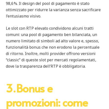
98,6 %. Il design del pool di pagamento è stato
ottimizzato per ridurre la varianza senza sacrificare
l’entusiasmo visivo.
Le slot con RTP elevato condividono alcuni tratti
comuni: una pool di pagamento ben bilanciata, un
numero limitato di simboli ad alto valore e, spesso,
funzionalità bonus che non erodono la percentuale
di ritorno. Inoltre, molti provider offrono versioni
“classic” di queste slot per mercati regolamentati,
dove la trasparenza dell’RTP è obbligatoria.
3 . Bonus e
promozioni: come