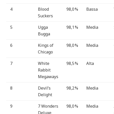
4
Blood
98,0 %
Bassa
Suckers
5
Ugga
98,1 %
Media
Bugga
6
Kings of
98,0 %
Media
Chicago
7
White
98,5 %
Alta
Rabbit
Megaways
8
Devil’s
98,2 %
Media
Delight
9
7 Wonders
98,0 %
Media
Deluxe