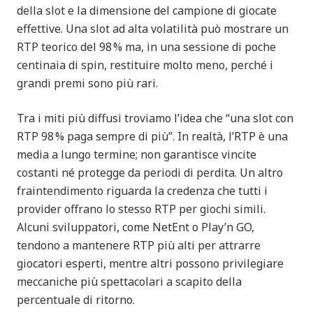
della slot e la dimensione del campione di giocate
effettive. Una slot ad alta volatilità può mostrare un
RTP teorico del 98 % ma, in una sessione di poche
centinaia di spin, restituire molto meno, perché i
grandi premi sono più rari.
Tra i miti più diffusi troviamo l’idea che “una slot con
RTP 98 % paga sempre di più”. In realtà, l’RTP è una
media a lungo termine; non garantisce vincite
costanti né protegge da periodi di perdita. Un altro
fraintendimento riguarda la credenza che tutti i
provider offrano lo stesso RTP per giochi simili.
Alcuni sviluppatori, come NetEnt o Play’n GO,
tendono a mantenere RTP più alti per attrarre
giocatori esperti, mentre altri possono privilegiare
meccaniche più spettacolari a scapito della
percentuale di ritorno.