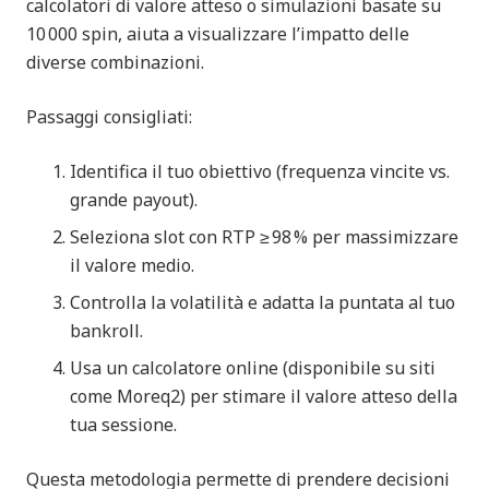
calcolatori di valore atteso o simulazioni basate su
10 000 spin, aiuta a visualizzare l’impatto delle
diverse combinazioni.
Passaggi consigliati:
Identifica il tuo obiettivo (frequenza vincite vs.
grande payout).
Seleziona slot con RTP ≥ 98 % per massimizzare
il valore medio.
Controlla la volatilità e adatta la puntata al tuo
bankroll.
Usa un calcolatore online (disponibile su siti
come Moreq2) per stimare il valore atteso della
tua sessione.
Questa metodologia permette di prendere decisioni