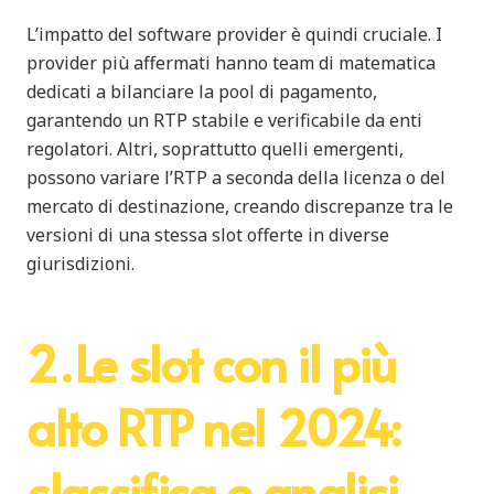
L’impatto del software provider è quindi cruciale. I
provider più affermati hanno team di matematica
dedicati a bilanciare la pool di pagamento,
garantendo un RTP stabile e verificabile da enti
regolatori. Altri, soprattutto quelli emergenti,
possono variare l’RTP a seconda della licenza o del
mercato di destinazione, creando discrepanze tra le
versioni di una stessa slot offerte in diverse
giurisdizioni.
2 . Le slot con il più
alto RTP nel 2024:
classifica e analisi