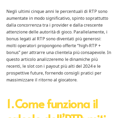
Negli ultimi cinque anni le percentuali di RTP sono
aumentate in modo significativo, spinto soprattutto
dalla concorrenza tra i provider e dalla crescente
attenzione delle autorità di gioco. Parallelamente, i
bonus legati al RTP sono diventati più generosi:
molti operatori propongono offerte “high‑RTP +
bonus” per attrarre una clientela più consapevole. In
questo articolo analizzeremo le dinamiche più
recenti, le slot con i payout più alti del 2024 e le
prospettive future, fornendo consigli pratici per
massimizzare il ritorno al giocatore.
1 . Come funziona il