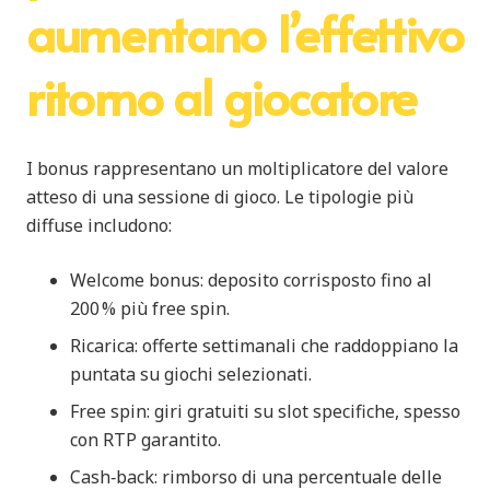
aumentano l’effettivo
ritorno al giocatore
I bonus rappresentano un moltiplicatore del valore
atteso di una sessione di gioco. Le tipologie più
diffuse includono:
Welcome bonus: deposito corrisposto fino al
200 % più free spin.
Ricarica: offerte settimanali che raddoppiano la
puntata su giochi selezionati.
Free spin: giri gratuiti su slot specifiche, spesso
con RTP garantito.
Cash‑back: rimborso di una percentuale delle