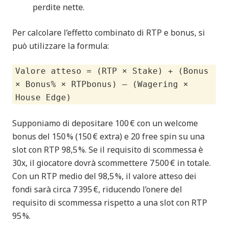
perdite nette.
Per calcolare l’effetto combinato di RTP e bonus, si
può utilizzare la formula:
Valore atteso = (RTP × Stake) + (Bonus
× Bonus% × RTPbonus) – (Wagering ×
House Edge)
Supponiamo di depositare 100 € con un welcome
bonus del 150 % (150 € extra) e 20 free spin su una
slot con RTP 98,5 %. Se il requisito di scommessa è
30x, il giocatore dovrà scommettere 7 500 € in totale.
Con un RTP medio del 98,5 %, il valore atteso dei
fondi sarà circa 7 395 €, riducendo l’onere del
requisito di scommessa rispetto a una slot con RTP
95 %.