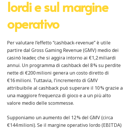
lordi e sul margine
operativo
Per valutare l’effetto “cashback‑revenue” è utile
partire dal Gross Gaming Revenue (GMV) medio dei
casinò leader, che si aggira intorno ai €1,2 miliardi
annui. Un programma di cashback del 8 % su perdite
nette di €200 milioni genera un costo diretto di
€16 milioni. Tuttavia, l’incremento di GMV
attribuibile al cashback può superare il 10 % grazie a
una maggiore frequenza di gioco e a un più alto
valore medio delle scommesse.
Supponiamo un aumento del 12 % del GMV (circa
€144 milioni). Se il margine operativo lordo (EBITDA)