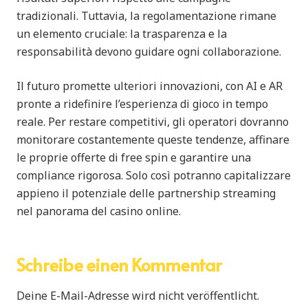
tradizionali. Tuttavia, la regolamentazione rimane
un elemento cruciale: la trasparenza e la
responsabilità devono guidare ogni collaborazione.
Il futuro promette ulteriori innovazioni, con AI e AR
pronte a ridefinire l’esperienza di gioco in tempo
reale. Per restare competitivi, gli operatori dovranno
monitorare costantemente queste tendenze, affinare
le proprie offerte di free spin e garantire una
compliance rigorosa. Solo così potranno capitalizzare
appieno il potenziale delle partnership streaming
nel panorama del casino online.
Schreibe einen Kommentar
Deine E-Mail-Adresse wird nicht veröffentlicht.