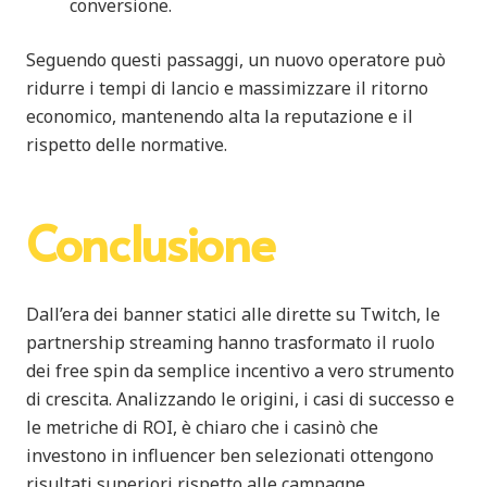
conversione.
Seguendo questi passaggi, un nuovo operatore può
ridurre i tempi di lancio e massimizzare il ritorno
economico, mantenendo alta la reputazione e il
rispetto delle normative.
Conclusione
Dall’era dei banner statici alle dirette su Twitch, le
partnership streaming hanno trasformato il ruolo
dei free spin da semplice incentivo a vero strumento
di crescita. Analizzando le origini, i casi di successo e
le metriche di ROI, è chiaro che i casinò che
investono in influencer ben selezionati ottengono
risultati superiori rispetto alle campagne