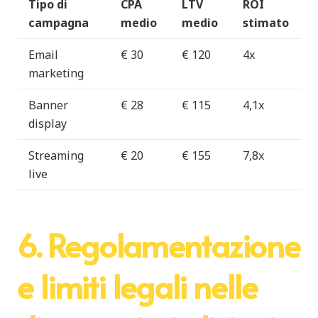
Tipo di
CPA
LTV
ROI
campagna
medio
medio
stimato
Email
€ 30
€ 120
4x
marketing
Banner
€ 28
€ 115
4,1x
display
Streaming
€ 20
€ 155
7,8x
live
6. Regolamentazione
e limiti legali nelle