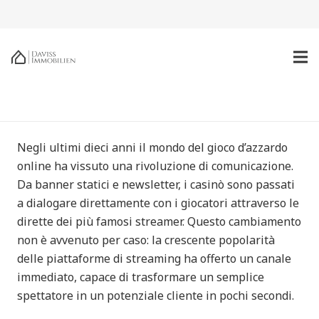
Negli ultimi dieci anni il mondo del gioco d’azzardo
online ha vissuto una rivoluzione di comunicazione.
Da banner statici e newsletter, i casinò sono passati
a dialogare direttamente con i giocatori attraverso le
dirette dei più famosi streamer. Questo cambiamento
non è avvenuto per caso: la crescente popolarità
delle piattaforme di streaming ha offerto un canale
immediato, capace di trasformare un semplice
spettatore in un potenziale cliente in pochi secondi.