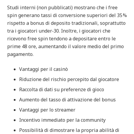
Studi interni (non pubblicati) mostrano che i free
spin generano tassi di conversione superiori del 35 %
rispetto a bonus di deposito tradizionali, soprattutto
tra i giocatori under‑30. Inoltre, i giocatori che
ricevono free spin tendono a depositare entro le
prime 48 ore, aumentando il valore medio del primo
pagamento.
Vantaggi per il casinò
Riduzione del rischio percepito dal giocatore
Raccolta di dati su preferenze di gioco
Aumento del tasso di attivazione del bonus
Vantaggi per lo streamer
Incentivo immediato per la community
Possibilità di dimostrare la propria abilità di