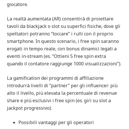
giocatore.
La realtà aumentata (AR) consentirà di proiettare
tavoli da blackjack o slot su superfici fisiche, dove gli
spettatori potranno “toccare” i rulli con il proprio
smartphone. In questo scenario, i free spin saranno
erogati in tempo reale, con bonus dinamici legati a
eventi in‑stream (es. “Ottieni 5 free spin extra
quando il contatore raggiunge 1000 visualizzazioni”).
La gamification dei programmi di affiliazione
introdurrà livelli di “partner” per gli influencer: più
alto il livello, più elevata la percentuale di revenue
share e più esclusivi i free spin (es. giri su slot a
jackpot progressivo).
Possibili vantaggi per gli operatori