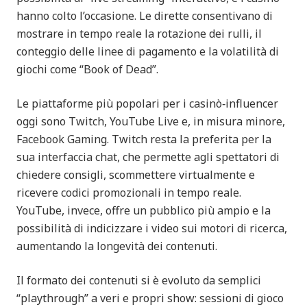
hanno colto l’occasione. Le dirette consentivano di
mostrare in tempo reale la rotazione dei rulli, il
conteggio delle linee di pagamento e la volatilità di
giochi come “Book of Dead”.
Le piattaforme più popolari per i casinò‑influencer
oggi sono Twitch, YouTube Live e, in misura minore,
Facebook Gaming. Twitch resta la preferita per la
sua interfaccia chat, che permette agli spettatori di
chiedere consigli, scommettere virtualmente e
ricevere codici promozionali in tempo reale.
YouTube, invece, offre un pubblico più ampio e la
possibilità di indicizzare i video sui motori di ricerca,
aumentando la longevità dei contenuti.
Il formato dei contenuti si è evoluto da semplici
“playthrough” a veri e propri show: sessioni di gioco