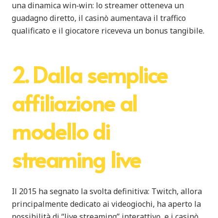
una dinamica win‑win: lo streamer otteneva un
guadagno diretto, il casinò aumentava il traffico
qualificato e il giocatore riceveva un bonus tangibile.
2. Dalla semplice
affiliazione al
modello di
streaming live
Il 2015 ha segnato la svolta definitiva: Twitch, allora
principalmente dedicato ai videogiochi, ha aperto la
possibilità di “live streaming” interattivo, e i casinò