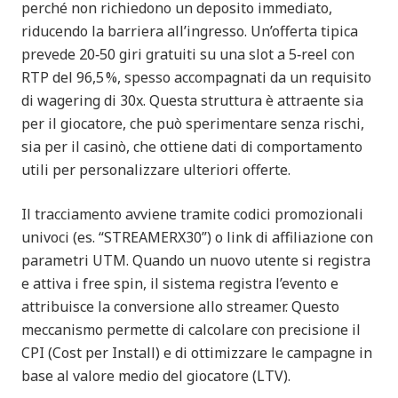
perché non richiedono un deposito immediato,
riducendo la barriera all’ingresso. Un’offerta tipica
prevede 20‑50 giri gratuiti su una slot a 5‑reel con
RTP del 96,5 %, spesso accompagnati da un requisito
di wagering di 30x. Questa struttura è attraente sia
per il giocatore, che può sperimentare senza rischi,
sia per il casinò, che ottiene dati di comportamento
utili per personalizzare ulteriori offerte.
Il tracciamento avviene tramite codici promozionali
univoci (es. “STREAMERX30”) o link di affiliazione con
parametri UTM. Quando un nuovo utente si registra
e attiva i free spin, il sistema registra l’evento e
attribuisce la conversione allo streamer. Questo
meccanismo permette di calcolare con precisione il
CPI (Cost per Install) e di ottimizzare le campagne in
base al valore medio del giocatore (LTV).