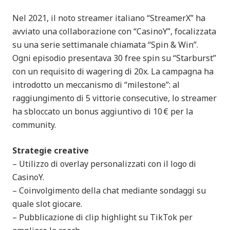
Nel 2021, il noto streamer italiano “StreamerX” ha
avviato una collaborazione con “CasinoY”, focalizzata
su una serie settimanale chiamata “Spin & Win”.
Ogni episodio presentava 30 free spin su “Starburst”
con un requisito di wagering di 20x. La campagna ha
introdotto un meccanismo di “milestone”: al
raggiungimento di 5 vittorie consecutive, lo streamer
ha sbloccato un bonus aggiuntivo di 10 € per la
community.
Strategie creative
– Utilizzo di overlay personalizzati con il logo di
CasinoY.
– Coinvolgimento della chat mediante sondaggi su
quale slot giocare.
– Pubblicazione di clip highlight su TikTok per