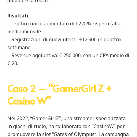
ampliare la reach.
Risultati
– Traffico unico aumentato del 220 % rispetto alla
media mensile.
– Registrazioni di nuovi utenti: +12.500 in quattro
settimane.
– Revenue aggiuntiva: € 250.000, con un CPA medio di
€ 20.
Caso 2 – “GamerGirl Z +
Casino W”
Nel 2022, “GamerGirlZ”, una streamer specializzata
in giochi di ruolo, ha collaborato con “CasinoW” per
promuovere la slot “Gates of Olympus”. La campagna