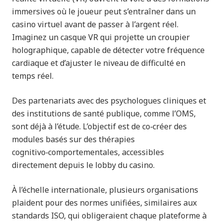
immersives où le joueur peut s’entraîner dans un
casino virtuel avant de passer à l’argent réel.
Imaginez un casque VR qui projette un croupier
holographique, capable de détecter votre fréquence
cardiaque et d’ajuster le niveau de difficulté en
temps réel.
Des partenariats avec des psychologues cliniques et
des institutions de santé publique, comme l’OMS,
sont déjà à l’étude. L’objectif est de co‑créer des
modules basés sur des thérapies
cognitivo‑comportementales, accessibles
directement depuis le lobby du casino.
À l’échelle internationale, plusieurs organisations
plaident pour des normes unifiées, similaires aux
standards ISO, qui obligeraient chaque plateforme à