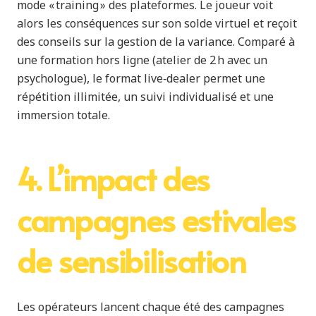
mode « training » des plateformes. Le joueur voit
alors les conséquences sur son solde virtuel et reçoit
des conseils sur la gestion de la variance. Comparé à
une formation hors ligne (atelier de 2 h avec un
psychologue), le format live‑dealer permet une
répétition illimitée, un suivi individualisé et une
immersion totale.
4. L’impact des
campagnes estivales
de sensibilisation
Les opérateurs lancent chaque été des campagnes