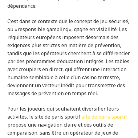
dépendance.
C’est dans ce contexte que le concept de jeu sécurisé,
ou « responsible gambling », gagne en visibilité. Les
régulateurs européens imposent désormais des
exigences plus strictes en matière de prévention,
tandis que les opérateurs cherchent à se différencier
par des programmes d’éducation intégrés. Les tables
avec croupiers en direct, qui offrent une interaction
humaine semblable à celle d’un casino terrestre,
deviennent un vecteur inédit pour transmettre des
messages de prévention en temps réel.
Pour les joueurs qui souhaitent diversifier leurs
activités, le site de paris sportif
site de paris sportif
propose une navigation claire et des outils de
comparaison, sans être un opérateur de jeux de