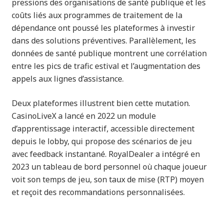
pressions des organisations de santé publique et les
coûts liés aux programmes de traitement de la
dépendance ont poussé les plateformes à investir
dans des solutions préventives. Parallèlement, les
données de santé publique montrent une corrélation
entre les pics de trafic estival et l’augmentation des
appels aux lignes d’assistance.
Deux plateformes illustrent bien cette mutation.
CasinoLiveX a lancé en 2022 un module
d’apprentissage interactif, accessible directement
depuis le lobby, qui propose des scénarios de jeu
avec feedback instantané. RoyalDealer a intégré en
2023 un tableau de bord personnel où chaque joueur
voit son temps de jeu, son taux de mise (RTP) moyen
et reçoit des recommandations personnalisées.