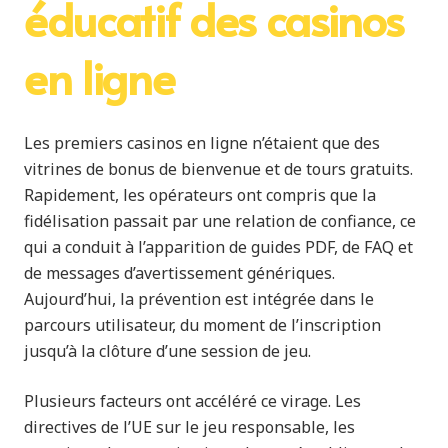
éducatif des casinos
en ligne
Les premiers casinos en ligne n’étaient que des
vitrines de bonus de bienvenue et de tours gratuits.
Rapidement, les opérateurs ont compris que la
fidélisation passait par une relation de confiance, ce
qui a conduit à l’apparition de guides PDF, de FAQ et
de messages d’avertissement génériques.
Aujourd’hui, la prévention est intégrée dans le
parcours utilisateur, du moment de l’inscription
jusqu’à la clôture d’une session de jeu.
Plusieurs facteurs ont accéléré ce virage. Les
directives de l’UE sur le jeu responsable, les