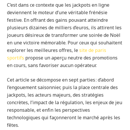
C’est dans ce contexte que les jackpots en ligne
deviennent le moteur d’une véritable frénésie
festive. En offrant des gains pouvant atteindre
plusieurs dizaines de milliers d’euros, ils attirent les
joueurs désireux de transformer une soirée de Noël
en une victoire mémorable. Pour ceux qui souhaitent
explorer les meilleures offres, le
site de paris
sportifs
propose un aperçu neutre des promotions
en cours, sans favoriser aucun opérateur.
Cet article se décompose en sept parties : d’abord
l’engouement saisonnier, puis la place centrale des
jackpots, les acteurs majeurs, des stratégies
concrètes, l’impact de la régulation, les enjeux de jeu
responsable, et enfin les perspectives
technologiques qui façonneront le marché après les
fêtes.