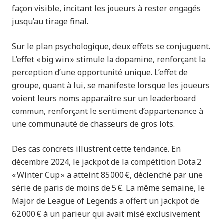
façon visible, incitant les joueurs à rester engagés
jusqu’au tirage final.
Sur le plan psychologique, deux effets se conjuguent.
L’effet « big win » stimule la dopamine, renforçant la
perception d’une opportunité unique. L’effet de
groupe, quant à lui, se manifeste lorsque les joueurs
voient leurs noms apparaître sur un leaderboard
commun, renforçant le sentiment d’appartenance à
une communauté de chasseurs de gros lots.
Des cas concrets illustrent cette tendance. En
décembre 2024, le jackpot de la compétition Dota 2
« Winter Cup » a atteint 85 000 €, déclenché par une
série de paris de moins de 5 €. La même semaine, le
Major de League of Legends a offert un jackpot de
62 000 € à un parieur qui avait misé exclusivement