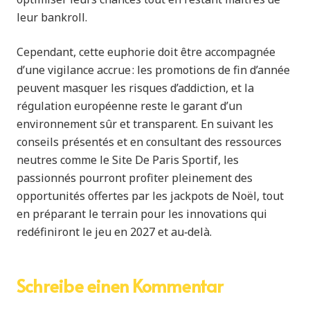
leur bankroll.
Cependant, cette euphorie doit être accompagnée
d’une vigilance accrue : les promotions de fin d’année
peuvent masquer les risques d’addiction, et la
régulation européenne reste le garant d’un
environnement sûr et transparent. En suivant les
conseils présentés et en consultant des ressources
neutres comme le Site De Paris Sportif, les
passionnés pourront profiter pleinement des
opportunités offertes par les jackpots de Noël, tout
en préparant le terrain pour les innovations qui
redéfiniront le jeu en 2027 et au‑delà.
Schreibe einen Kommentar