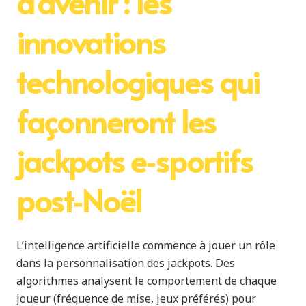
d’avenir : les
innovations
technologiques qui
façonneront les
jackpots e‑sportifs
post‑Noël
L’intelligence artificielle commence à jouer un rôle
dans la personnalisation des jackpots. Des
algorithmes analysent le comportement de chaque
joueur (fréquence de mise, jeux préférés) pour