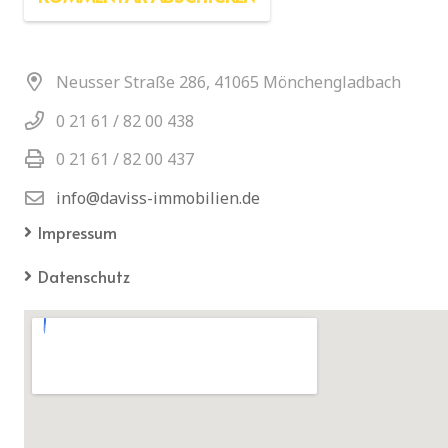
Neusser Straße 286, 41065 Mönchengladbach
0 21 61 / 82 00 438
0 21 61 / 82 00 437
info@daviss-immobilien.de
Impressum
Datenschutz