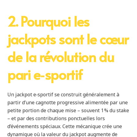
2. Pourquoi les
jackpots sont le cœur
de la révolution du
pari e‑sportif
Un jackpot e‑sportif se construit généralement à
partir d’une cagnotte progressive alimentée par une
petite portion de chaque mise – souvent 1 % du stake
– et par des contributions ponctuelles lors
d’événements spéciaux. Cette mécanique crée une
dynamique où la valeur du jackpot augmente de