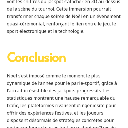
voit les chiffres du jackpot s’afficher en 3D au-dessus
de la scène du tournoi. Cette immersion pourrait
transformer chaque soirée de Noël en un événement
quasi‑cérémonial, renforçant le lien entre le jeu, le
sport électronique et la technologie.
Conclusion
Noël s’est imposé comme le moment le plus
dynamique de l’année pour le pari e‑sportif, grâce à
l’attrait irrésistible des jackpots progressifs. Les
statistiques montrent une hausse remarquable du
trafic, les plateformes rivalisent d’ingéniosité pour
offrir des expériences festives, et les joueurs
disposent désormais de stratégies concrètes pour
optimiser leurs chances tout en restant maîtres de