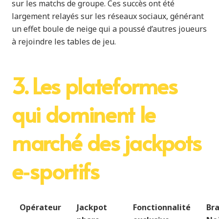
sur les matchs de groupe. Ces succès ont été
largement relayés sur les réseaux sociaux, générant
un effet boule de neige qui a poussé d’autres joueurs
à rejoindre les tables de jeu.
3. Les plateformes
qui dominent le
marché des jackpots
e‑sportifs
Opérateur
Jackpot
Fonctionnalité
Br