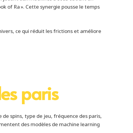
 Book of Ra ». Cette synergie pousse le temps
ivers, ce qui réduit les frictions et améliore
es paris
de spins, type de jeu, fréquence des paris,
limentent des modèles de machine learning