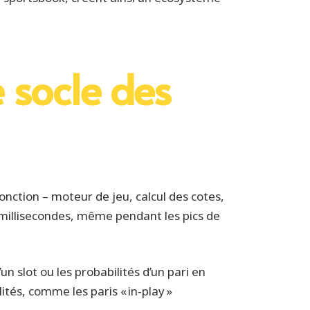
e socle des
nction – moteur de jeu, calcul des cotes,
 millisecondes, même pendant les pics de
 slot ou les probabilités d’un pari en
tés, comme les paris « in‑play »