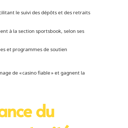
itant le suivi des dépôts et des retraits
ment à la section sportsbook, selon ses
ennes et programmes de soutien
age de « casino fiable » et gagnent la
sance du