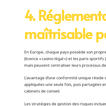
4. Réglementat
maîtrisable p
En Europe, chaque pays possède son propre ca
(licence « casino légal ») et les paris spor
mais peuvent centraliser leurs processus d
L’avantage d’une conformité unique réside da
appliquées une seule fois, puis partagées e
cabinets de conseil.
Les stratégies de gestion des risques incluen