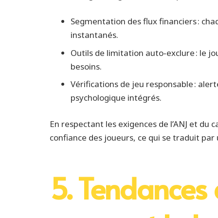
Segmentation des flux financiers : cha
instantanés.
Outils de limitation auto‑exclure : le 
besoins.
Vérifications de jeu responsable : al
psychologique intégrés.
En respectant les exigences de l’ANJ et du c
confiance des joueurs, ce qui se traduit par
5. Tendances 