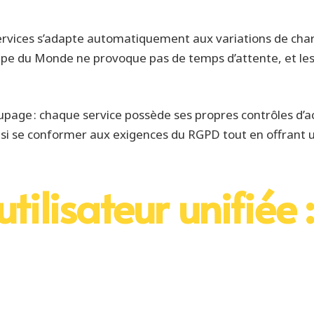
services s’adapte automatiquement aux variations de char
Coupe du Monde ne provoque pas de temps d’attente, et l
page : chaque service possède ses propres contrôles d’acc
nsi se conformer aux exigences du RGPD tout en offrant u
utilisateur unifiée