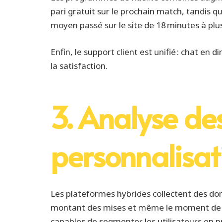
pari gratuit sur le prochain match, tandis qu
moyen passé sur le site de 18 minutes à plu
Enfin, le support client est unifié : chat en 
la satisfaction.
3. Analyse des
personnalisat
Les plateformes hybrides collectent des do
montant des mises et même le moment de la
capables de segmenter les utilisateurs en pro