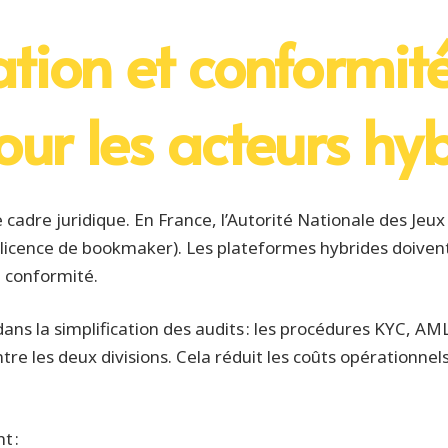
ion et conformité 
our les acteurs hy
dre juridique. En France, l’Autorité Nationale des Jeux (A
tifs (licence de bookmaker). Les plateformes hybrides doiv
e conformité.
ns la simplification des audits : les procédures KYC, AML
ntre les deux divisions. Cela réduit les coûts opérationn
t :