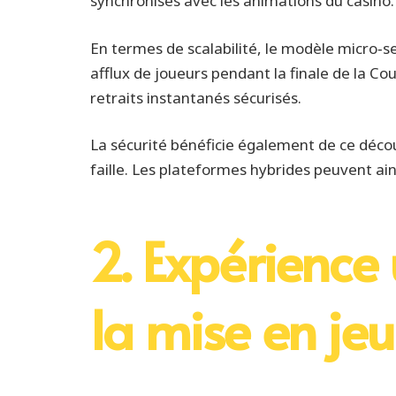
synchronisés avec les animations du casino.
En termes de scalabilité, le modèle micro‑
afflux de joueurs pendant la finale de la 
retraits instantanés sécurisés.
La sécurité bénéficie également de ce décou
faille. Les plateformes hybrides peuvent ai
2. Expérience 
la mise en jeu