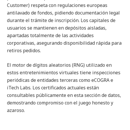
Customer) respeta con regulaciones europeas
antilavado de fondos, pidiendo documentación legal
durante el trámite de inscripción. Los capitales de
usuarios se mantienen en depósitos aisladas,
apartadas totalmente de las actividades
corporativas, asegurando disponibilidad rápida para
retiros pedidos.
El motor de dígitos aleatorios (RNG) utilizado en
estos entretenimientos virtuales tiene inspecciones
periódicas de entidades terceras como eCOGRA e
iTech Labs. Los certificados actuales están
consultables públicamente en esta sección de datos,
demostrando compromiso con el juego honesto y
azaroso.