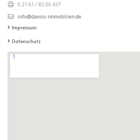
0 21 61 / 82 00 437
info@daviss-immobilien.de
Impressum
Datenschutz