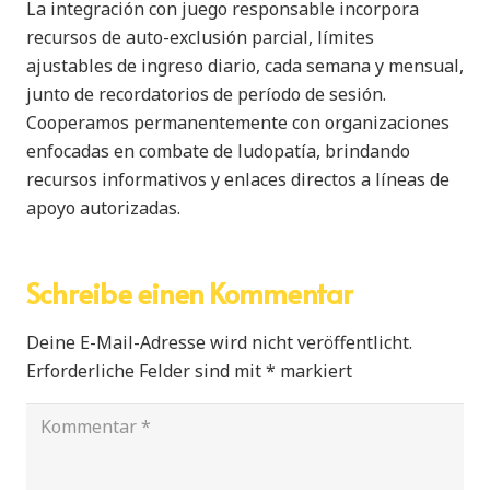
La integración con juego responsable incorpora
recursos de auto-exclusión parcial, límites
ajustables de ingreso diario, cada semana y mensual,
junto de recordatorios de período de sesión.
Cooperamos permanentemente con organizaciones
enfocadas en combate de ludopatía, brindando
recursos informativos y enlaces directos a líneas de
apoyo autorizadas.
Schreibe einen Kommentar
Deine E-Mail-Adresse wird nicht veröffentlicht.
Erforderliche Felder sind mit
*
markiert