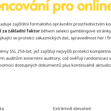
encování pro onli
žaduje zajištění formálního oprávnění prostřednictvím ko
 za základní faktor
během selekci gamblingové stránky. 
kající se protekci zákaznických dat, spravedlnost her i f
my SSL 256-bit, jež zajišťují nejvyšší protekci kompletníc
m auditům externími auditory, což ověřují randomizaci 
pomocí dostupných dokumentů plus kontinuálně aktuali
ta
Extrémně elevated