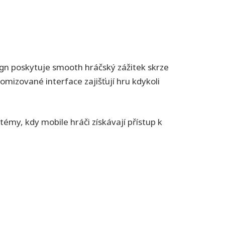
gn poskytuje smooth hráčský zážitek skrze
mizované interface zajišťují hru kdykoli
émy, kdy mobile hráči získávají přístup k