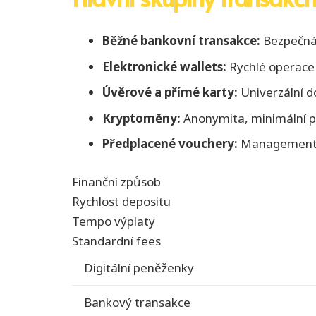
Běžné bankovní transakce:
Bezpečná 
Elektronické wallets:
Rychlé operace 
Úvěrové a přímé karty:
Univerzální d
Kryptoměny:
Anonymita, minimální po
Předplacené vouchery:
Management f
Finanční způsob
Rychlost depositu
Tempo výplaty
Standardní fees
Digitální peněženky
Bankový transakce