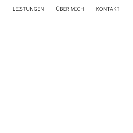
N
LEISTUNGEN
ÜBER MICH
KONTAKT