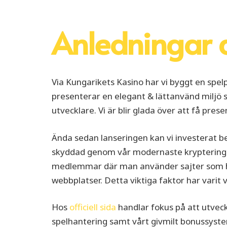
Anledningar 
Via Kungarikets Kasino har vi byggt en spe
presenterar en elegant & lättanvänd miljö s
utvecklare. Vi är blir glada över att få pre
Ända sedan lanseringen kan vi investerat b
skyddad genom vår modernaste krypteringst
medlemmar där man använder sajter som har
webbplatser. Detta viktiga faktor har varit 
Hos
officiell sida
handlar fokus på att utveck
spelhantering samt vårt givmilt bonussystem 