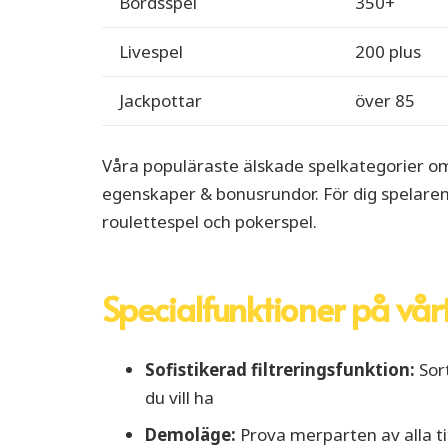
Bordsspel
350+
Livespel
200 plus
Jackpottar
över 85
Våra populäraste älskade spelkategorier omf
egenskaper & bonusrundor. För dig spelaren 
roulettespel och pokerspel.
Specialfunktioner på vår
Sofistikerad filtreringsfunktion:
Sort
du vill ha
Demoläge:
Prova merparten av alla ti