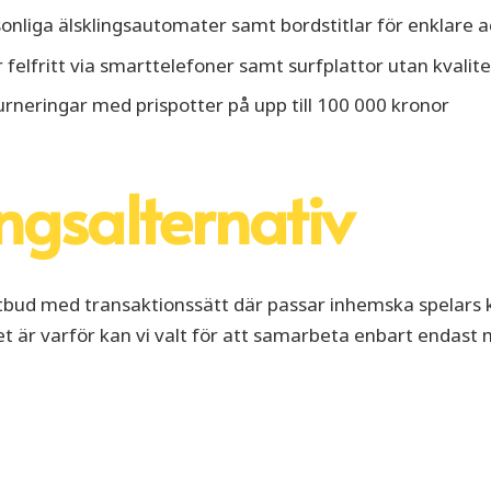
onliga älsklingsautomater samt bordstitlar för enklare
elfritt via smarttelefoner samt surfplattor utan kvalite
rneringar med prispotter på upp till 100 000 kronor
ngsalternativ
utbud med transaktionssätt där passar inhemska spelars 
ket är varför kan vi valt för att samarbeta enbart endast