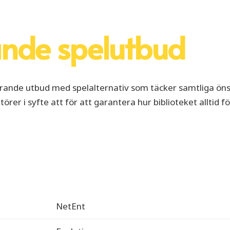
nde spelutbud
erande utbud med spelalternativ som täcker samtliga ö
rer i syfte att för att garantera hur biblioteket alltid 
NetEnt