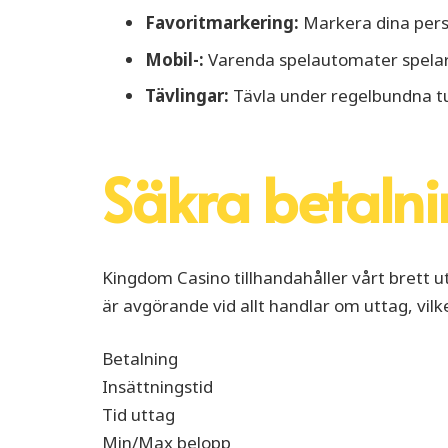
Favoritmarkering:
Markera dina pers
Mobil-:
Varenda spelautomater spelar f
Tävlingar:
Tävla under regelbundna tu
Säkra betalni
Kingdom Casino tillhandahåller vårt brett 
är avgörande vid allt handlar om uttag, vil
Betalning
Insättningstid
Tid uttag
Min/Max belopp