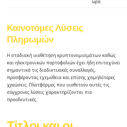
ώρα
Καινοτόμες Λύσεις
Πληρωμών
Η σταδιακή υιοθέτηση κρυπτονομισμάτων καθώς
και ηλεκτρονικών πορτοφολιών έχει ήδη επιταχύνει
σημαντικά τις διαδικτυακές συναλλαγές,
προσφέροντας εχεμύθεια και επίσης χαμηλότερες
χρεώσεις. Πλατφόρμες που υιοθετούν αυτές τις
σύγχρονες λύσεις χαρακτηρίζονται πιο
προοδευτικές.
Τίτλοι και οι