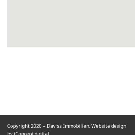
Copyright 2020 – Daviss Immobilien. Website design
by
iConcept.digital