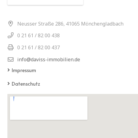
Neusser Straße 286, 41065 Mönchengladbach
0 21 61 / 82 00 438
0 21 61 / 82 00 437
info@daviss-immobilien.de
Impressum
Datenschutz