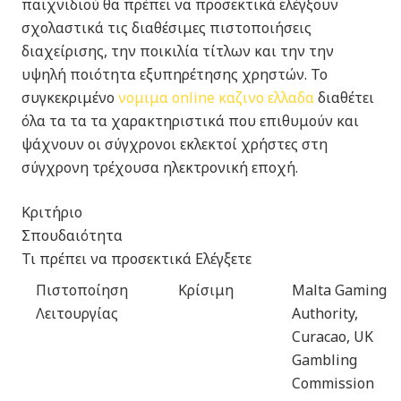
παιχνιδιού θα πρέπει να προσεκτικά ελέγξουν
σχολαστικά τις διαθέσιμες πιστοποιήσεις
διαχείρισης, την ποικιλία τίτλων και την την
υψηλή ποιότητα εξυπηρέτησης χρηστών. Το
συγκεκριμένο
νομιμα online καζινο ελλαδα
διαθέτει
όλα τα τα τα χαρακτηριστικά που επιθυμούν και
ψάχνουν οι σύγχρονοι εκλεκτοί χρήστες στη
σύγχρονη τρέχουσα ηλεκτρονική εποχή.
Κριτήριο
Σπουδαιότητα
Τι πρέπει να προσεκτικά Ελέγξετε
Πιστοποίηση
Κρίσιμη
Malta Gaming
Λειτουργίας
Authority,
Curacao, UK
Gambling
Commission