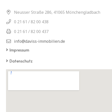
Neusser Straße 286, 41065 Mönchengladbach
0 21 61 / 82 00 438
0 21 61 / 82 00 437
info@daviss-immobilien.de
Impressum
Datenschutz