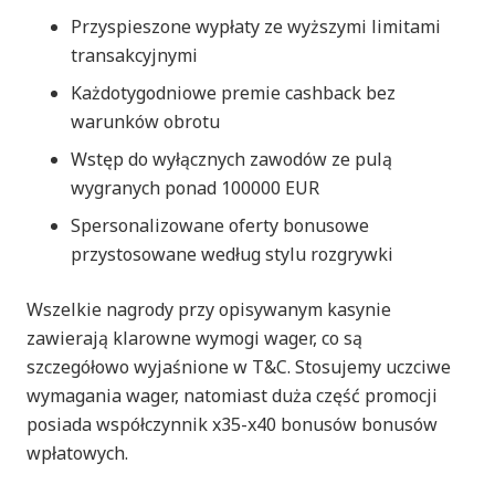
Przyspieszone wypłaty ze wyższymi limitami
transakcyjnymi
Każdotygodniowe premie cashback bez
warunków obrotu
Wstęp do wyłącznych zawodów ze pulą
wygranych ponad 100000 EUR
Spersonalizowane oferty bonusowe
przystosowane według stylu rozgrywki
Wszelkie nagrody przy opisywanym kasynie
zawierają klarowne wymogi wager, co są
szczegółowo wyjaśnione w T&C. Stosujemy uczciwe
wymagania wager, natomiast duża część promocji
posiada współczynnik x35-x40 bonusów bonusów
wpłatowych.