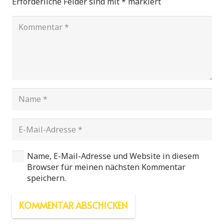
Erforderliche Felder sind mit
*
markiert
Name, E-Mail-Adresse und Website in diesem
Browser für meinen nächsten Kommentar
speichern.
KOMMENTAR ABSCHICKEN