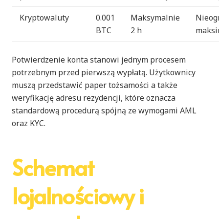
Kryptowaluty
0.001
Maksymalnie
Nieog
BTC
2 h
maks
Potwierdzenie konta stanowi jednym procesem
potrzebnym przed pierwszą wypłatą. Użytkownicy
muszą przedstawić paper tożsamości a także
weryfikację adresu rezydencji, które oznacza
standardową procedurą spójną ze wymogami AML
oraz KYC.
Schemat
lojalnościowy i