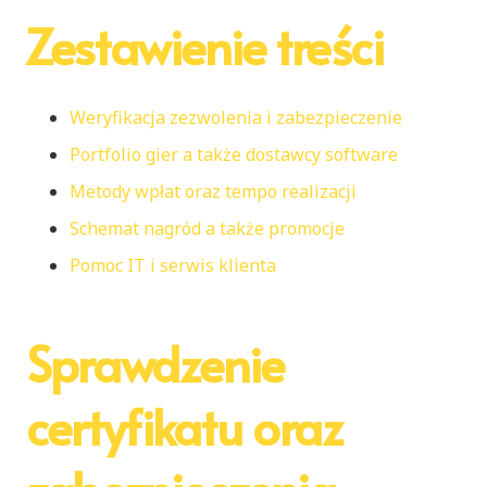
Zestawienie treści
Weryfikacja zezwolenia i zabezpieczenie
Portfolio gier a także dostawcy software
Metody wpłat oraz tempo realizacji
Schemat nagród a także promocje
Pomoc IT i serwis klienta
Sprawdzenie
certyfikatu oraz