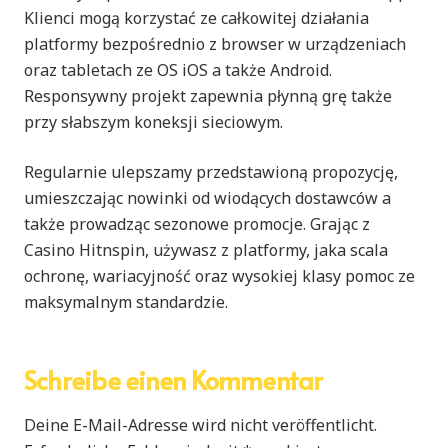
Klienci mogą korzystać ze całkowitej działania
platformy bezpośrednio z browser w urządzeniach
oraz tabletach ze OS iOS a także Android.
Responsywny projekt zapewnia płynną grę także
przy słabszym koneksji sieciowym.
Regularnie ulepszamy przedstawioną propozycję,
umieszczając nowinki od wiodących dostawców a
także prowadząc sezonowe promocje. Grając z
Casino Hitnspin, używasz z platformy, jaka scala
ochronę, wariacyjność oraz wysokiej klasy pomoc ze
maksymalnym standardzie.
Schreibe einen Kommentar
Deine E-Mail-Adresse wird nicht veröffentlicht.