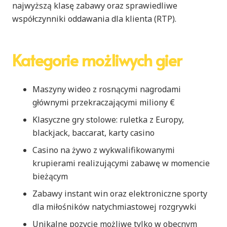
najwyższą klasę zabawy oraz sprawiedliwe
współczynniki oddawania dla klienta (RTP).
Kategorie możliwych gier
Maszyny wideo z rosnącymi nagrodami
głównymi przekraczającymi miliony €
Klasyczne gry stolowe: ruletka z Europy,
blackjack, baccarat, karty casino
Casino na żywo z wykwalifikowanymi
krupierami realizującymi zabawę w momencie
bieżącym
Zabawy instant win oraz elektroniczne sporty
dla miłośników natychmiastowej rozgrywki
Unikalne pozycje możliwe tylko w obecnym