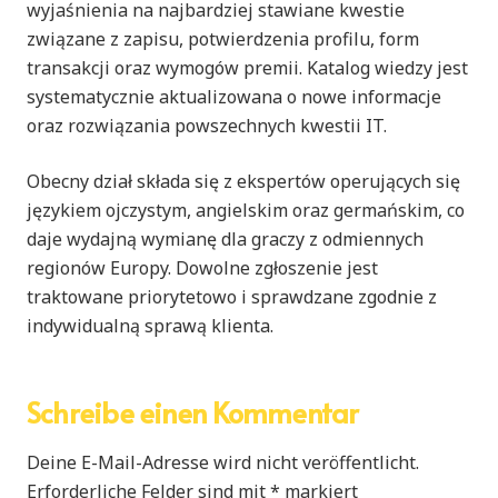
wyjaśnienia na najbardziej stawiane kwestie
związane z zapisu, potwierdzenia profilu, form
transakcji oraz wymogów premii. Katalog wiedzy jest
systematycznie aktualizowana o nowe informacje
oraz rozwiązania powszechnych kwestii IT.
Obecny dział składa się z ekspertów operujących się
językiem ojczystym, angielskim oraz germańskim, co
daje wydajną wymianę dla graczy z odmiennych
regionów Europy. Dowolne zgłoszenie jest
traktowane priorytetowo i sprawdzane zgodnie z
indywidualną sprawą klienta.
Schreibe einen Kommentar
Deine E-Mail-Adresse wird nicht veröffentlicht.
Erforderliche Felder sind mit
*
markiert