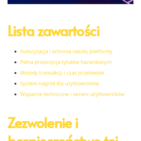
Lista zawartości
Autoryzacja i ochrona naszej platformy
Pełna propozycja tytułów hazardowych
Metody transakcji i czas przelewów
System nagród dla użytkowników
Wsparcie techniczne i serwis użytkowników
Zezwolenie i
bezpieczeństwo tej