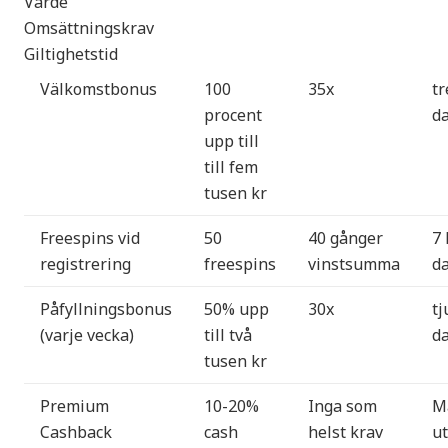
Värde
Omsättningskrav
Giltighetstid
Välkomstbonus
100
35x
tr
procent
d
upp till
till fem
tusen kr
Freespins vid
50
40 gånger
7 
registrering
freespins
vinstsumma
d
Påfyllningsbonus
50% upp
30x
tj
(varje vecka)
till två
d
tusen kr
Premium
10-20%
Inga som
M
Cashback
cash
helst krav
u