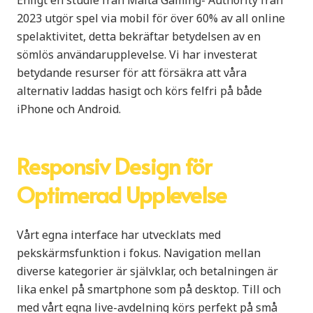
2023 utgör spel via mobil för över 60% av all online
spelaktivitet, detta bekräftar betydelsen av en
sömlös användarupplevelse. Vi har investerat
betydande resurser för att försäkra att våra
alternativ laddas hasigt och körs felfri på både
iPhone och Android.
Responsiv Design för
Optimerad Upplevelse
Vårt egna interface har utvecklats med
pekskärmsfunktion i fokus. Navigation mellan
diverse kategorier är självklar, och betalningen är
lika enkel på smartphone som på desktop. Till och
med vårt egna live-avdelning körs perfekt på små