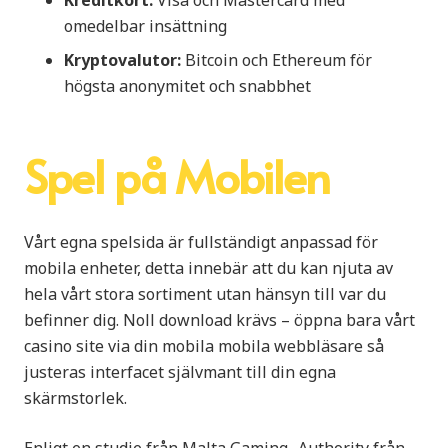
omedelbar insättning
Kryptovalutor:
Bitcoin och Ethereum för
högsta anonymitet och snabbhet
Spel på Mobilen
Vårt egna spelsida är fullständigt anpassad för
mobila enheter, detta innebär att du kan njuta av
hela vårt stora sortiment utan hänsyn till var du
befinner dig. Noll download krävs – öppna bara vårt
casino site via din mobila mobila webbläsare så
justeras interfacet självmant till din egna
skärmstorlek.
Enligt en studie från Malta Gaming- Authority från