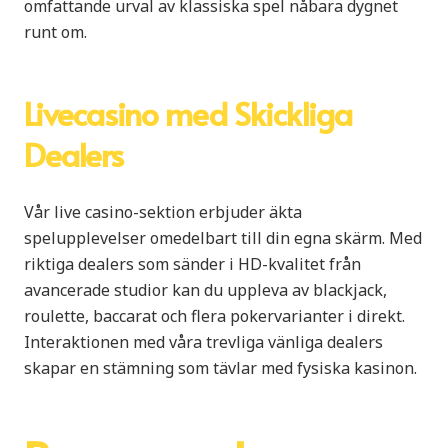
omfattande urval av klassiska spel nåbara dygnet
runt om.
Livecasino med Skickliga
Dealers
Vår live casino-sektion erbjuder äkta
spelupplevelser omedelbart till din egna skärm. Med
riktiga dealers som sänder i HD-kvalitet från
avancerade studior kan du uppleva av blackjack,
roulette, baccarat och flera pokervarianter i direkt.
Interaktionen med våra trevliga vänliga dealers
skapar en stämning som tävlar med fysiska kasinon.