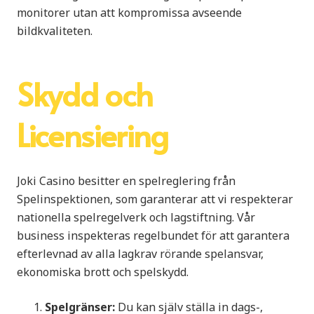
monitorer utan att kompromissa avseende
bildkvaliteten.
Skydd och
Licensiering
Joki Casino besitter en spelreglering från
Spelinspektionen, som garanterar att vi respekterar
nationella spelregelverk och lagstiftning. Vår
business inspekteras regelbundet för att garantera
efterlevnad av alla lagkrav rörande spelansvar,
ekonomiska brott och spelskydd.
Spelgränser:
Du kan själv ställa in dags-,