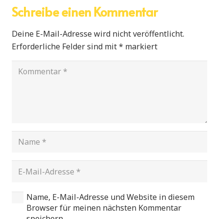
Schreibe einen Kommentar
Deine E-Mail-Adresse wird nicht veröffentlicht.
Erforderliche Felder sind mit
*
markiert
Name, E-Mail-Adresse und Website in diesem
Browser für meinen nächsten Kommentar
speichern.