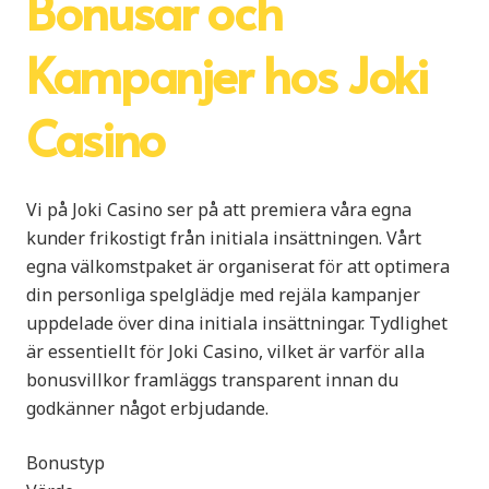
Bonusar och
Kampanjer hos Joki
Casino
Vi på Joki Casino ser på att premiera våra egna
kunder frikostigt från initiala insättningen. Vårt
egna välkomstpaket är organiserat för att optimera
din personliga spelglädje med rejäla kampanjer
uppdelade över dina initiala insättningar. Tydlighet
är essentiellt för Joki Casino, vilket är varför alla
bonusvillkor framläggs transparent innan du
godkänner något erbjudande.
Bonustyp