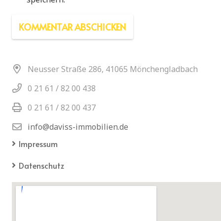
KOMMENTAR ABSCHICKEN
Neusser Straße 286, 41065 Mönchengladbach
0 21 61 / 82 00 438
0 21 61 / 82 00 437
info@daviss-immobilien.de
Impressum
Datenschutz