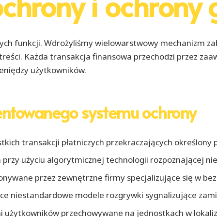
chrony i ochrony 
ch funkcji. Wdrożyliśmy wielowarstwowy mechanizm zab
 treści. Każda transakcja finansowa przechodzi przez za
ieniędzy użytkowników.
entowanego systemu ochrony
kich transakcji płatniczych przekraczających określony 
 przy użyciu algorytmicznej technologii rozpoznającej ni
nywane przez zewnętrzne firmy specjalizujące się w bez
e niestandardowe modele rozgrywki sygnalizujące zami
 użytkowników przechowywane na jednostkach w lokaliz