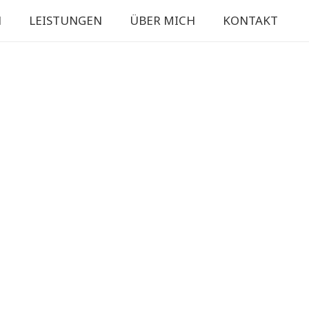
N
LEISTUNGEN
ÜBER MICH
KONTAKT