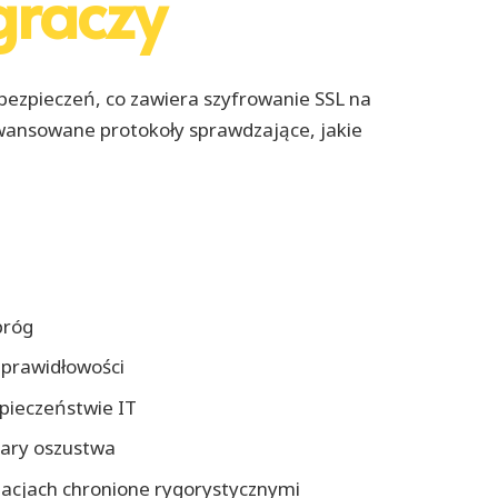
graczy
ezpieczeń, co zawiera szyfrowanie SSL na
awansowane protokoły sprawdzające, jakie
próg
eprawidłowości
pieczeństwie IT
ary oszustwa
acjach chronione rygorystycznymi