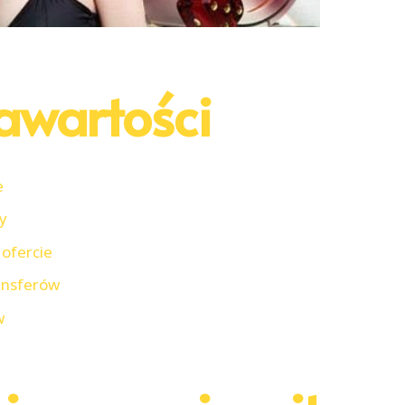
awartości
e
y
 ofercie
ransferów
w