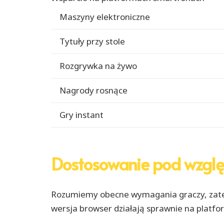
Maszyny elektroniczne
Tytuły przy stole
Rozgrywka na żywo
Nagrody rosnące
Gry instant
Dostosowanie pod wzgl
Rozumiemy obecne wymagania graczy, zatem
wersja browser działają sprawnie na platfor