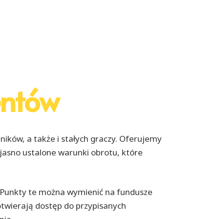
entów
ików, a także i stałych graczy. Oferujemy
jasno ustalone warunki obrotu, które
. Punkty te można wymienić na fundusze
twierają dostęp do przypisanych