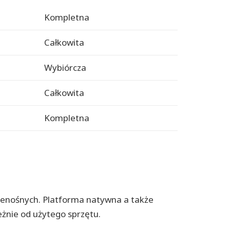
Kompletna
Całkowita
Wybiórcza
Całkowita
Kompletna
enośnych. Platforma natywna a także
eżnie od użytego sprzętu.