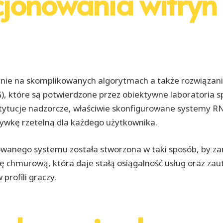
cjonowania witry
anie na skomplikowanych algorytmach a także rozwiązani
, które są potwierdzone przez obiektywne laboratoria s
tytucje nadzorcze, właściwie skonfigurowane systemy 
rywkę rzetelną dla każdego użytkownika.
wanego systemu została stworzona w taki sposób, by za
ię chmurową, która daje stałą osiągalność usług oraz
profili graczy.