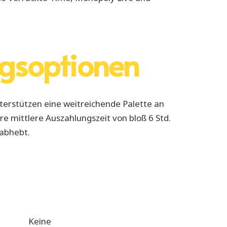
ngsoptionen
terstützen eine weitreichende Palette an
e mittlere Auszahlungszeit von bloß 6 Std.
 abhebt.
Keine