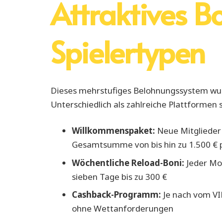
Attraktives B
Spielertypen
Dieses mehrstufiges Belohnungssystem wurd
Unterschiedlich als zahlreiche Plattforme
Willkommenspaket:
Neue Mitglieder 
Gesamtsumme von bis hin zu 1.500 € p
Wöchentliche Reload-Boni:
Jeder Mon
sieben Tage bis zu 300 €
Cashback-Programm:
Je nach vom VIP
ohne Wettanforderungen