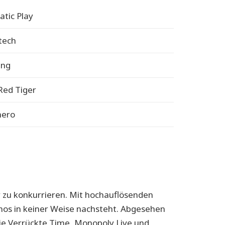
tic Play
ytech
ing
Red Tiger
nero
 zu konkurrieren. Mit hochauflösenden
nos in keiner Weise nachsteht. Abgesehen
wie Verrückte Time, Monopoly Live und