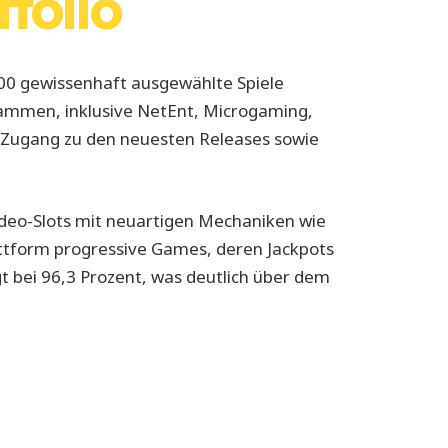
folio
00 gewissenhaft ausgewählte Spiele
sammen, inklusive NetEnt, Microgaming,
n Zugang zu den neuesten Releases sowie
ideo-Slots mit neuartigen Mechaniken wie
attform progressive Games, deren Jackpots
gt bei 96,3 Prozent, was deutlich über dem