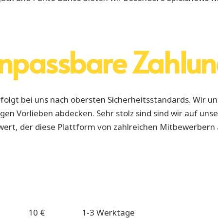
anpassbare Zahlu
olgt bei uns nach obersten Sicherheitsstandards. Wir un
n Vorlieben abdecken. Sehr stolz sind sind wir auf unser
wert, der diese Plattform von zahlreichen Mitbewerbern
10 €
1-3 Werktage