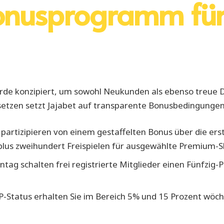
onusprogramm für 
e konzipiert, um sowohl Neukunden als ebenso treue Dau
n setzen setzt Jajabet auf transparente Bonusbedingunge
partizipieren von einem gestaffelten Bonus über die erst
lus zweihundert Freispielen für ausgewählte Premium-S
tag schalten frei registrierte Mitglieder einen Fünfzig-
-Status erhalten Sie im Bereich 5% und 15 Prozent wöche