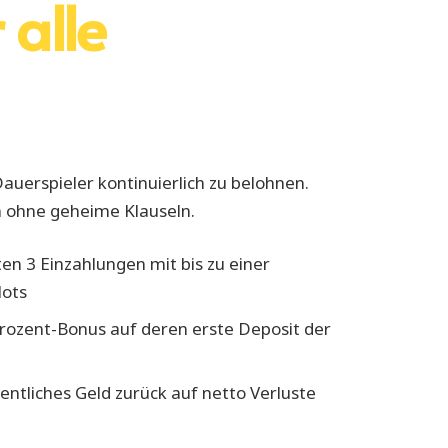
alle
erspieler kontinuierlich zu belohnen.
n ohne geheime Klauseln.
en 3 Einzahlungen mit bis zu einer
lots
Prozent-Bonus auf deren erste Deposit der
ntliches Geld zurück auf netto Verluste