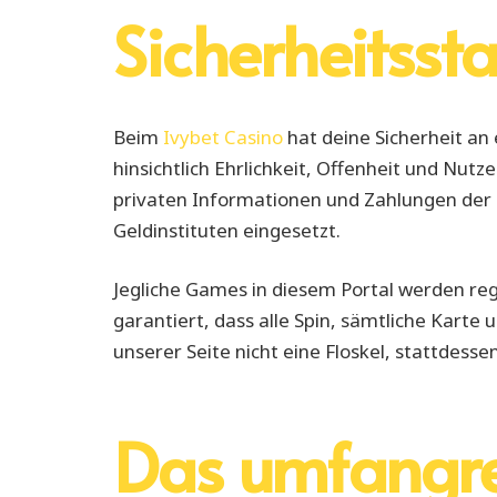
Sicherheitsst
Beim
Ivybet Casino
hat deine Sicherheit an
hinsichtlich Ehrlichkeit, Offenheit und Nut
privaten Informationen und Zahlungen der S
Geldinstituten eingesetzt.
Jegliche Games in diesem Portal werden reg
garantiert, dass alle Spin, sämtliche Karte 
unserer Seite nicht eine Floskel, stattdessen
Das umfangrei