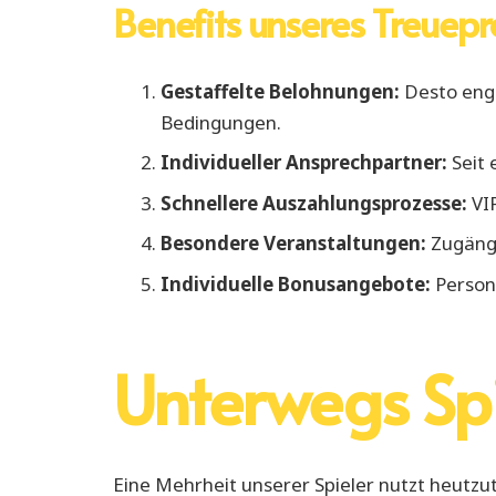
Benefits unseres Treue
Gestaffelte Belohnungen:
Desto enga
Bedingungen.
Individueller Ansprechpartner:
Seit 
Schnellere Auszahlungsprozesse:
VIP
Besondere Veranstaltungen:
Zugänge
Individuelle Bonusangebote:
Persona
Unterwegs Sp
Eine Mehrheit unserer Spieler nutzt heutzu