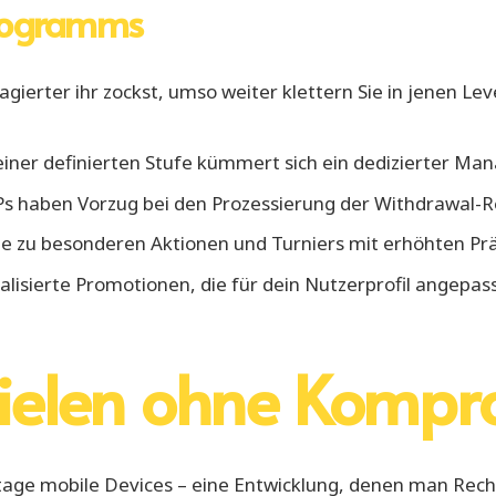
programms
gierter ihr zockst, umso weiter klettern Sie in jenen Le
einer definierten Stufe kümmert sich ein dedizierter Ma
s haben Vorzug bei den Prozessierung der Withdrawal-R
 zu besonderen Aktionen und Turniers mit erhöhten Pr
lisierte Promotionen, die für dein Nutzerprofil angepas
ielen ohne Kompr
tage mobile Devices – eine Entwicklung, denen man Rechn