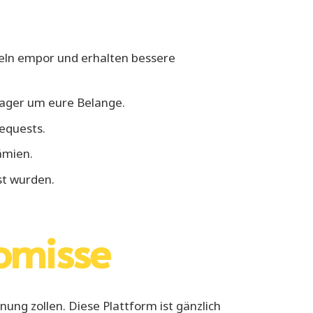
veln empor und erhalten bessere
nager um eure Belange.
equests.
ämien.
st wurden.
omisse
ung zollen. Diese Plattform ist gänzlich