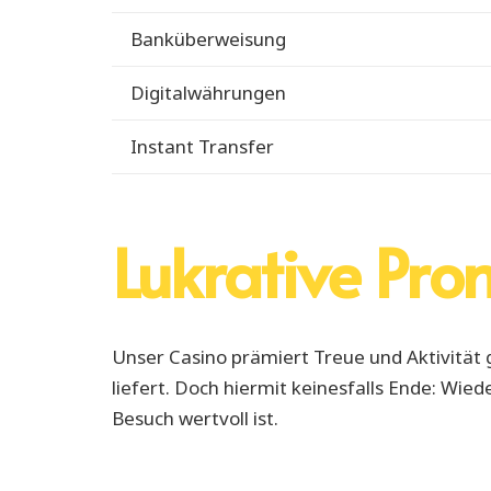
Banküberweisung
Digitalwährungen
Instant Transfer
Lukrative Pro
Unser Casino prämiert Treue und Aktivität gr
liefert. Doch hiermit keinesfalls Ende: Wi
Besuch wertvoll ist.