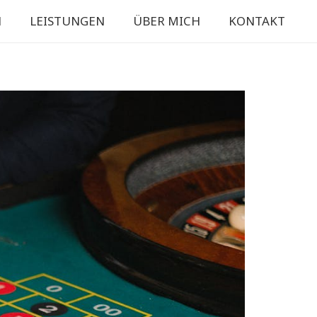
N
LEISTUNGEN
ÜBER MICH
KONTAKT