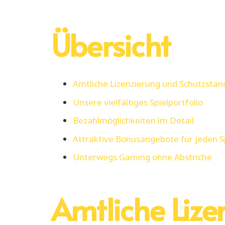
Übersicht
Amtliche Lizenzierung und Schutzstan
Unsere vielfältiges Spielportfolio
Bezahlmöglichkeiten im Detail
Attraktive Bonusangebote für jeden S
Unterwegs Gaming ohne Abstriche
Amtliche Lize