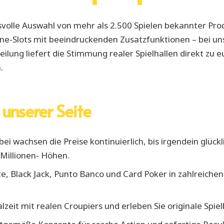
svolle Auswahl von mehr als 2.500 Spielen bekannter Pro
ne-Slots mit beeindruckenden Zusatzfunktionen – bei un
ilung liefert die Stimmung realer Spielhallen direkt zu
.
unserer Seite
ei wachsen die Preise kontinuierlich, bis irgendein glückl
Millionen- Höhen.
e, Black Jack, Punto Banco und Card Poker in zahlreiche
zeit mit realen Croupiers und erleben Sie originale Spi