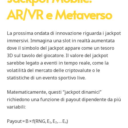
AR/VR e Metaverso
La prossima ondata di innovazione riguarda i jackpot
immersivi. Immagina una slot in realtà aumentata
dove il simbolo del jackpot appare come un tesoro
3D sul tavolo del giocatore. Il valore del jackpot
sarebbe legato a eventi in tempo reale, come la
volatilità del mercato delle criptovalute o le
statistiche di un evento sportivo live.
Matematicamente, questi “jackpot dinamici”
richiedono una funzione di payout dipendente da più
variabili:
Payout = B × f(RNG, E₁, E₂, … Eₙ)