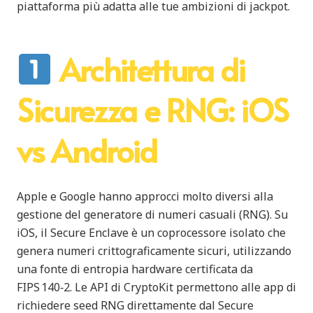
piattaforma più adatta alle tue ambizioni di jackpot.
Architettura di
Sicurezza e RNG: iOS
vs Android
Apple e Google hanno approcci molto diversi alla
gestione del generatore di numeri casuali (RNG). Su
iOS, il Secure Enclave è un coprocessore isolato che
genera numeri crittograficamente sicuri, utilizzando
una fonte di entropia hardware certificata da
FIPS 140‑2. Le API di CryptoKit permettono alle app di
richiedere seed RNG direttamente dal Secure