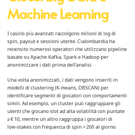
Machine Learning
I casinò più avanzati raccolgono milioni di log di
spin, payout e sessioni utente. Cialombardia ha
recensito numerosi operatori che utilizzano pipeline
basate su Apache Kafka, Spark e Hadoop per
anonimizzare i dati prima dell’analisi.
Una volta anonimizzati, i dati vengono inseriti in
modelli di clustering (K‑means, DBSCAN) per
identificare segmenti di giocatori con comportamenti
simili. Ad esempio, un cluster può raggruppare gli
utenti che giocano slot ad alta volatilità con puntate
≥ € 10, mentre un altro raggruppa i giocatori di
low‑stakes con frequenza di spin > 200 al giorno.