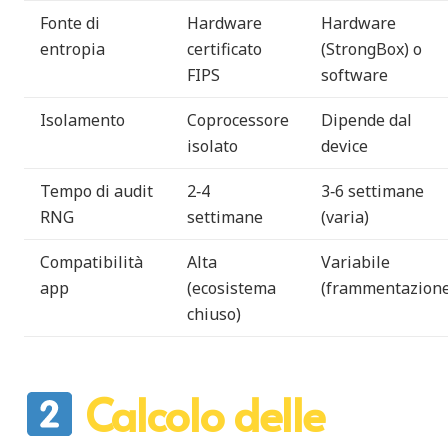
Fonte di
Hardware
Hardware
entropia
certificato
(StrongBox) o
FIPS
software
Isolamento
Coprocessore
Dipende dal
isolato
device
Tempo di audit
2‑4
3‑6 settimane
RNG
settimane
(varia)
Compatibilità
Alta
Variabile
app
(ecosistema
(frammentazione
chiuso)
Calcolo delle