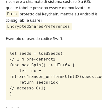
ricorrere a chiamate di sistema costose. Su iOS,
queste tabelle possono essere memorizzate in
protetto dal Keychain, mentre su Android è
Data
consigliabile usare il
.
EncryptedSharedPreferences
Esempio di pseudo‑codice Swift:
let seeds = loadSeeds()               
// 1 M pre‑generati

func nextSpin() -> UInt64 {

    let idx = 
Int(arc4random_uniform(UInt32(seeds.count
    return seeds[idx]                 
// accesso O(1)
