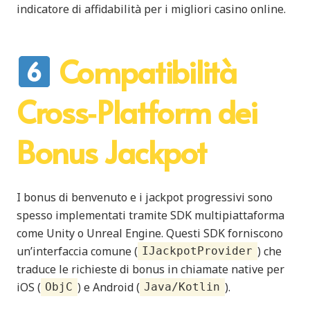
indicatore di affidabilità per i migliori casino online.
Compatibilità
Cross‑Platform dei
Bonus Jackpot
I bonus di benvenuto e i jackpot progressivi sono
spesso implementati tramite SDK multipiattaforma
come Unity o Unreal Engine. Questi SDK forniscono
un’interfaccia comune (
) che
IJackpotProvider
traduce le richieste di bonus in chiamate native per
iOS (
) e Android (
).
ObjC
Java/Kotlin