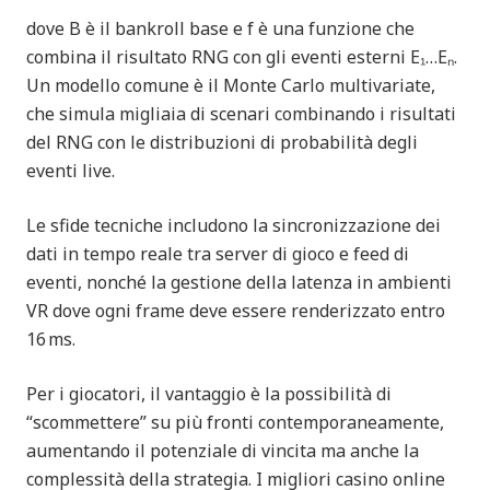
dove B è il bankroll base e f è una funzione che
combina il risultato RNG con gli eventi esterni E₁…Eₙ.
Un modello comune è il Monte Carlo multivariate,
che simula migliaia di scenari combinando i risultati
del RNG con le distribuzioni di probabilità degli
eventi live.
Le sfide tecniche includono la sincronizzazione dei
dati in tempo reale tra server di gioco e feed di
eventi, nonché la gestione della latenza in ambienti
VR dove ogni frame deve essere renderizzato entro
16 ms.
Per i giocatori, il vantaggio è la possibilità di
“scommettere” su più fronti contemporaneamente,
aumentando il potenziale di vincita ma anche la
complessità della strategia. I migliori casino online