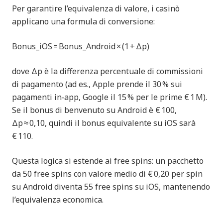
Per garantire l’equivalenza di valore, i casinò
applicano una formula di conversione:
Bonus_iOS = Bonus_Android × (1 + Δp)
dove Δp è la differenza percentuale di commissioni
di pagamento (ad es., Apple prende il 30 % sui
pagamenti in‑app, Google il 15 % per le prime € 1 M).
Se il bonus di benvenuto su Android è € 100,
Δp ≈ 0,10, quindi il bonus equivalente su iOS sarà
€ 110.
Questa logica si estende ai free spins: un pacchetto
da 50 free spins con valore medio di € 0,20 per spin
su Android diventa 55 free spins su iOS, mantenendo
l’equivalenza economica.