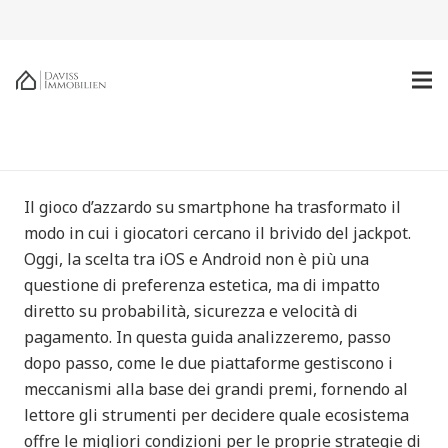
Il gioco d’azzardo su smartphone ha trasformato il
modo in cui i giocatori cercano il brivido del jackpot.
Oggi, la scelta tra iOS e Android non è più una
questione di preferenza estetica, ma di impatto
diretto su probabilità, sicurezza e velocità di
pagamento. In questa guida analizzeremo, passo
dopo passo, come le due piattaforme gestiscono i
meccanismi alla base dei grandi premi, fornendo al
lettore gli strumenti per decidere quale ecosistema
offre le migliori condizioni per le proprie strategie di