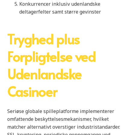
Konkurrencer inklusiv udenlandske
deltagerfelter samt større gevinster
Tryghed plus
Forpligtelse ved
Udenlandske
Casinoer
Seriøse globale spilleplatforme implementerer
omfattende beskyttelsesmekanismer, hvilket
matcher alternativt overstiger industristandarder.
SSL-kryptering, periodiske gennemgange ved