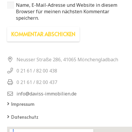
Name, E-Mail-Adresse und Website in diesem
Browser für meinen nächsten Kommentar
speichern.
KOMMENTAR ABSCHICKEN
Neusser Straße 286, 41065 Mönchengladbach
0 21 61 / 82 00 438
0 21 61 / 82 00 437
info@daviss-immobilien.de
Impressum
Datenschutz