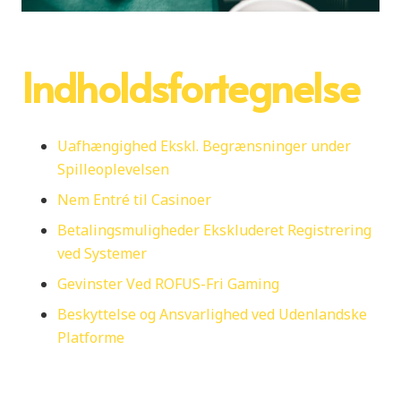
Indholdsfortegnelse
Uafhængighed Ekskl. Begrænsninger under
Spilleoplevelsen
Nem Entré til Casinoer
Betalingsmuligheder Ekskluderet Registrering
ved Systemer
Gevinster Ved ROFUS-Fri Gaming
Beskyttelse og Ansvarlighed ved Udenlandske
Platforme