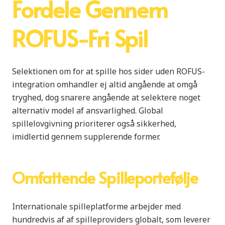
Fordele Gennem
ROFUS-Fri Spil
Selektionen om for at spille hos sider uden ROFUS-
integration omhandler ej altid angående at omgå
tryghed, dog snarere angående at selektere noget
alternativ model af ansvarlighed. Global
spillelovgivning prioriterer også sikkerhed,
imidlertid gennem supplerende former.
Omfattende Spilleportefølje
Internationale spilleplatforme arbejder med
hundredvis af af spilleproviders globalt, som leverer